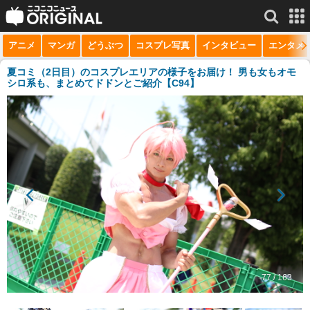
アニメ
マンガ
どうぶつ
コスプレ写真
インタビュー
エンタメ
サービス一覧
もっと見る
niconico
夏コミ（2日目）のコスプレエリアの様子をお届け！ 男も女もオモ
シロ系も、まとめてドドンとご紹介【C94】
動画
生放送
ニュース
チャンネル
マンガ
ニコニコQ
77 / 163