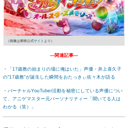
（画像は東映公式
サイト
より）
―関連記事―
・
「17歳教の始まりの場に俺はいた」声優・井上喜久子
の“17歳教”が誕生した瞬間をおたっきぃ佐々木が語る
・
バーチャルYouTuber活動を秘密にしている声優につい
て、アニゲマスター元パーソナリティー「聞いてる人は
わかる（笑）」