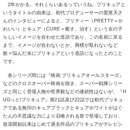
2年かかる。それくらいあるっていうね。プリキュアと
いうタイトルの由来は、初代プロデューサーの鷲尾天さ
んのインタビューによると、プリティー（PRETTY＝か
わいい）とキュア（CURE＝癒す、治す）という女の子
らしいイメージを合わせた造語であり、この名前に至る
まで、イメージが合わないとか、商標が取れないなど
散々悩んだ末にプリキュアという造語になったとのこと
です。
各シリーズ間には『映画 プリキュアオールスターズ』
などのクロスオーバー映画を除き、スーパー戦隊シリー
ズと同じく登場人物や世界観などの連続性はないが、『H
UGっと!プリキュア』第21話及び22話では初代プリキュ
アである無印のキュアブラックとキュアホワイトがはぐ
たんの不思議な力により召喚される形で登場しており、
放送開始以来はじめて過去作品のプリキュアがテレビシ