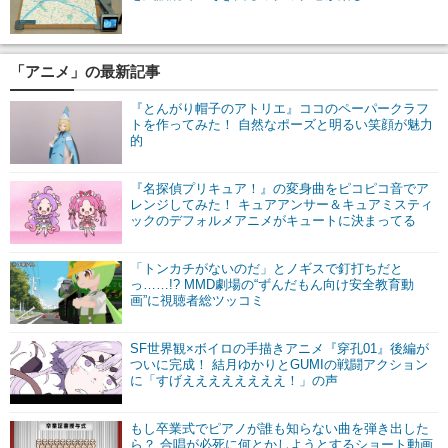
「アニメ」の最新記事
『とんがり帽子のアトリエ』ココのペーパークラフ
トを作ってみた！ 自然なポーズと明るい笑顔が魅力
的
『名探偵プリキュア！』の変身曲をピコピコ音でア
レンジしてみた！ キュアアンサー＆キュアミスティ
ックのデフォルメアニメがキュートに決まってる
「トンカチがないのだ」とノギスで釘打ちだと
っ……!? MMD劇場の“ずんだもん向け安全教育動
画”に視聴者総ツッコミ
SF世界観×ボイロの手描きアニメ『穿孔01』後編が
ついに完成！ 結月ゆかりとGUMIの戦闘アクション
に「すげええええええええ！」の声
もし卒業式でピアノが誰も知らない曲を弾き出した
ら？ 合唱が必死に何とかしようとするショート動画