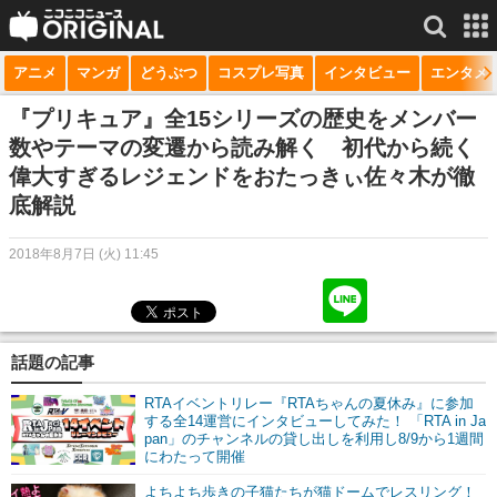
アニメ
マンガ
どうぶつ
コスプレ写真
インタビュー
エンタメ
サービス一覧
もっと見る
niconico
『プリキュア』全15シリーズの歴史をメンバー
数やテーマの変遷から読み解く 初代から続く
動画
偉大すぎるレジェンドをおたっきぃ佐々木が徹
底解説
生放送
ニュース
2018年8月7日 (火) 11:45
チャンネル
マンガ
話題の記事
ニコニコQ
RTAイベントリレー『RTAちゃんの夏休み』に参加
する全14運営にインタビューしてみた！ 「RTA in Ja
pan」のチャンネルの貸し出しを利用し8/9から1週間
にわたって開催
よちよち歩きの子猫たちが猫ドームでレスリング！