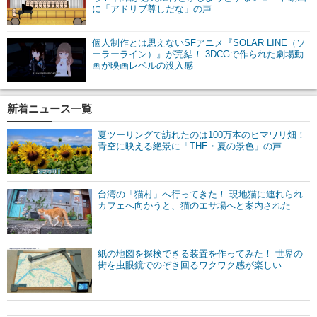
に「アドリブ尊しだな」の声
個人制作とは思えないSFアニメ『SOLAR LINE（ソ
ーラーライン）』が完結！ 3DCGで作られた劇場動
画が映画レベルの没入感
新着ニュース一覧
夏ツーリングで訪れたのは100万本のヒマワリ畑！
青空に映える絶景に「THE・夏の景色」の声
台湾の「猫村」へ行ってきた！ 現地猫に連れられ
カフェへ向かうと、猫のエサ場へと案内された
紙の地図を探検できる装置を作ってみた！ 世界の
街を虫眼鏡でのぞき回るワクワク感が楽しい