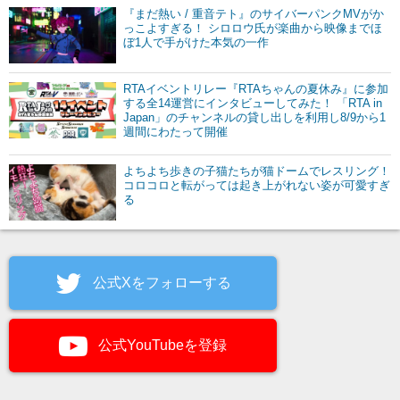
『まだ熱い / 重音テト』のサイバーパンクMVがか
っこよすぎる！ シロロウ氏が楽曲から映像までほ
ぼ1人で手がけた本気の一作
RTAイベントリレー『RTAちゃんの夏休み』に参加
する全14運営にインタビューしてみた！ 「RTA in
Japan」のチャンネルの貸し出しを利用し8/9から1
週間にわたって開催
よちよち歩きの子猫たちが猫ドームでレスリング！
コロコロと転がっては起き上がれない姿が可愛すぎ
る
公式Xをフォローする
公式YouTubeを登録