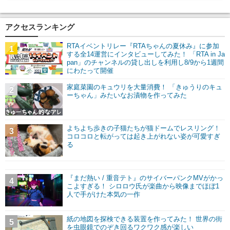
アクセスランキング
RTAイベントリレー『RTAちゃんの夏休み』に参加
1
する全14運営にインタビューしてみた！ 「RTA in Ja
pan」のチャンネルの貸し出しを利用し8/9から1週間
にわたって開催
家庭菜園のキュウリを大量消費！ 「きゅうりのキュ
2
ーちゃん」みたいなお漬物を作ってみた
よちよち歩きの子猫たちが猫ドームでレスリング！
3
コロコロと転がっては起き上がれない姿が可愛すぎ
る
『まだ熱い / 重音テト』のサイバーパンクMVがかっ
4
こよすぎる！ シロロウ氏が楽曲から映像までほぼ1
人で手がけた本気の一作
紙の地図を探検できる装置を作ってみた！ 世界の街
5
を虫眼鏡でのぞき回るワクワク感が楽しい