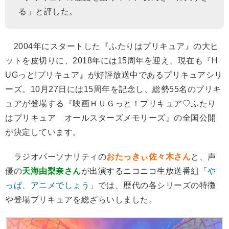
る」と評した。
2004年にスタートした『ふたりはプリキュア』の大ヒ
ットを皮切りに、2018年には15周年を迎え、現在も『H
UGっと!プリキュア』が好評放送中であるプリキュアシリ
ーズ。10月27日には15周年を記念し、総勢55名のプリキ
ュアが登場する『映画ＨＵＧっと！プリキュア♡ふたり
はプリキュア オールスターズメモリーズ』の全国公開
が決定しています。
ラジオパーソナリティの
おたっきぃ佐々木さん
と、声
優の
天海由梨奈さん
が出演するニコニコ生放送番組「
や
っぱ、アニメでしょう
」では、歴代の各シリーズの特徴
や登場プリキュアを総ざらいしました。