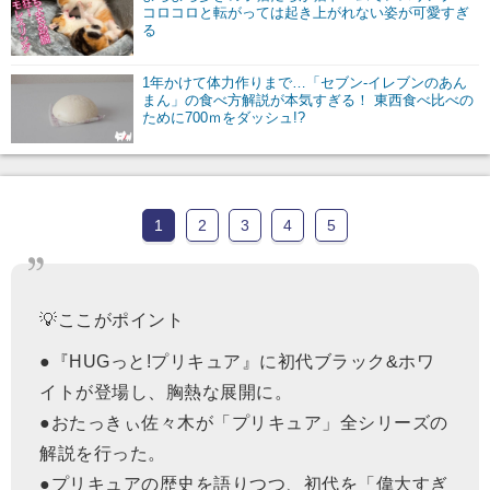
コロコロと転がっては起き上がれない姿が可愛すぎ
る
1年かけて体力作りまで…「セブン-イレブンのあん
まん」の食べ方解説が本気すぎる！ 東西食べ比べの
ために700ｍをダッシュ!?
1
2
3
4
5
💡ここがポイント
●『HUGっと!プリキュア』に初代ブラック&ホワ
イトが登場し、胸熱な展開に。
●おたっきぃ佐々木が「プリキュア」全シリーズの
解説を行った。
●プリキュアの歴史を語りつつ、初代を「偉大すぎ