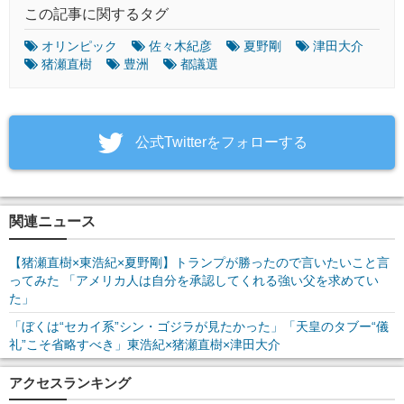
この記事に関するタグ
オリンピック
佐々木紀彦
夏野剛
津田大介
猪瀬直樹
豊洲
都議選
‎公式Twitterをフォローする
関連ニュース
【猪瀬直樹×東浩紀×夏野剛】トランプが勝ったので言いたいこと言
ってみた 「アメリカ人は自分を承認してくれる強い父を求めてい
た」
「ぼくは“セカイ系”シン・ゴジラが見たかった」「天皇のタブー“儀
礼”こそ省略すべき」東浩紀×猪瀬直樹×津田大介
アクセスランキング