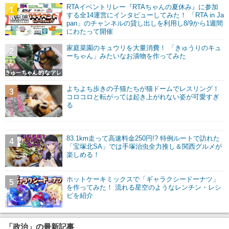
RTAイベントリレー『RTAちゃんの夏休み』に参加
1
する全14運営にインタビューしてみた！ 「RTA in Ja
pan」のチャンネルの貸し出しを利用し8/9から1週間
にわたって開催
家庭菜園のキュウリを大量消費！ 「きゅうりのキュ
2
ーちゃん」みたいなお漬物を作ってみた
よちよち歩きの子猫たちが猫ドームでレスリング！
3
コロコロと転がっては起き上がれない姿が可愛すぎ
る
83.1km走って高速料金250円!? 特例ルートで訪れた
4
「宝塚北SA」では手塚治虫全力推し＆関西グルメが
楽しめる！
ホットケーキミックスで「ギャラクシードーナツ」
5
を作ってみた！ 流れる星空のようなレンチン・レシ
ピを紹介
「政治」の最新記事