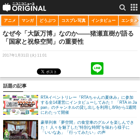
アニメ
マンガ
どうぶつ
コスプレ写真
インタビュー
エンタメ
サービス一覧
もっと見る
niconico
なぜ今「大阪万博」なのか――猪瀬直樹が語る
「国家と祝祭空間」の重要性
動画
2017年1月31日 (火) 11:01
生放送
ニュース
チャンネル
話題の記事
マンガ
RTAイベントリレー『RTAちゃんの夏休み』に参加
する全14運営にインタビューしてみた！ 「RTA in Ja
pan」のチャンネルの貸し出しを利用し8/9から1週間
ニコニコQ
にわたって開催
豪華列車「夢空間」の食堂車のグルメを楽しんでき
た！ 人々を魅了した“特別な時間”を味わう様子に
「いいなあ」「行ってみたい」の声