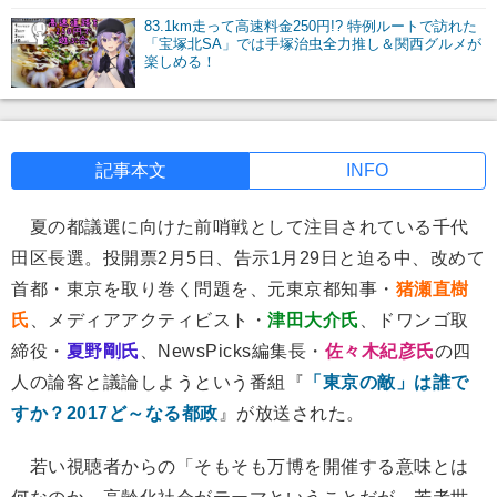
83.1km走って高速料金250円!? 特例ルートで訪れた
「宝塚北SA」では手塚治虫全力推し＆関西グルメが
楽しめる！
記事本文
INFO
夏の都議選に向けた前哨戦として注目されている千代
田区長選。投開票2月5日、告示1月29日と迫る中、改めて
首都・東京を取り巻く問題を、元東京都知事・
猪瀬直樹
氏
、メディアアクティビスト・
津田大介氏
、ドワンゴ取
締役・
夏野剛氏
、NewsPicks編集長・
佐々木紀彦氏
の四
人の論客と議論しようという番組『
「東京の敵」は誰で
すか？2017ど～なる都政
』が放送された。
若い視聴者からの「そもそも万博を開催する意味とは