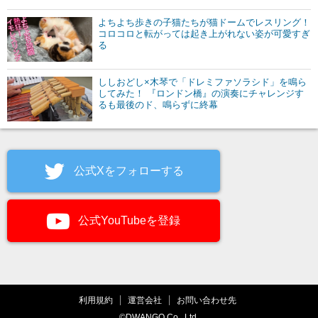
よちよち歩きの子猫たちが猫ドームでレスリング！
コロコロと転がっては起き上がれない姿が可愛すぎ
る
ししおどし×木琴で「ドレミファソラシド」を鳴ら
してみた！ 『ロンドン橋』の演奏にチャレンジす
るも最後のド、鳴らずに終幕
公式Xをフォローする
公式YouTubeを登録
利用規約
運営会社
お問い合わせ先
©DWANGO Co., Ltd.