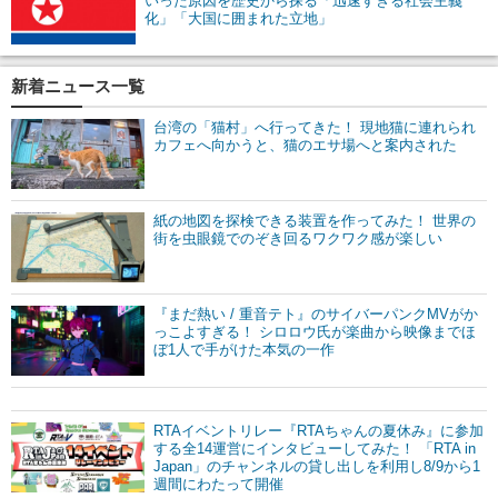
いった原因を歴史から探る「迅速すぎる社会主義
化」「大国に囲まれた立地」
新着ニュース一覧
台湾の「猫村」へ行ってきた！ 現地猫に連れられ
カフェへ向かうと、猫のエサ場へと案内された
紙の地図を探検できる装置を作ってみた！ 世界の
街を虫眼鏡でのぞき回るワクワク感が楽しい
『まだ熱い / 重音テト』のサイバーパンクMVがか
っこよすぎる！ シロロウ氏が楽曲から映像までほ
ぼ1人で手がけた本気の一作
RTAイベントリレー『RTAちゃんの夏休み』に参加
する全14運営にインタビューしてみた！ 「RTA in
Japan」のチャンネルの貸し出しを利用し8/9から1
週間にわたって開催