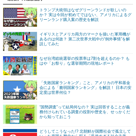
トランプ大統領はなぜグリーンランドが欲しいの
か？ 実は今回が初めてではない、アメリカによるグ
リーンランド購入案の歴史を解説
イギリスとアメリカ両方のマークを描いた軍用機が
あるのは何故？ 第二次世界大戦中の“例外事情”を解
説してみた
なぜ台湾総統選挙の投票率は7割を超えるのか？ も
はや「お祭り」な選挙期間の現地レポート
「失敗国家ランキング」こと、アメリカの平和基金
会による「脆弱国家ランキング」を解説！ 日本の安
定度は世界何位？
“国勢調査”って結局何なの？ 実は回答することが義
務付けられている調査の役割や歴史を、せっかくだ
から知っておこう
どうしてこうなった!? 北朝鮮が国際社会で孤立して