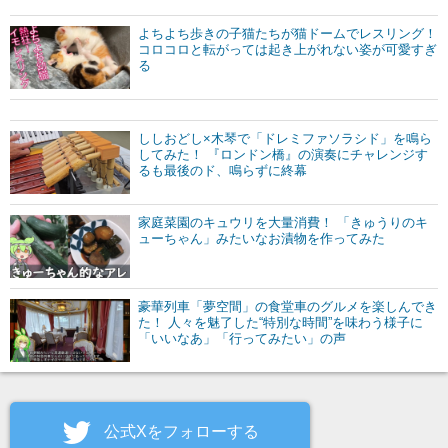
よちよち歩きの子猫たちが猫ドームでレスリング！
コロコロと転がっては起き上がれない姿が可愛すぎ
る
ししおどし×木琴で「ドレミファソラシド」を鳴ら
してみた！ 『ロンドン橋』の演奏にチャレンジす
るも最後のド、鳴らずに終幕
家庭菜園のキュウリを大量消費！ 「きゅうりのキ
ューちゃん」みたいなお漬物を作ってみた
豪華列車「夢空間」の食堂車のグルメを楽しんでき
た！ 人々を魅了した“特別な時間”を味わう様子に
「いいなあ」「行ってみたい」の声
公式Xをフォローする