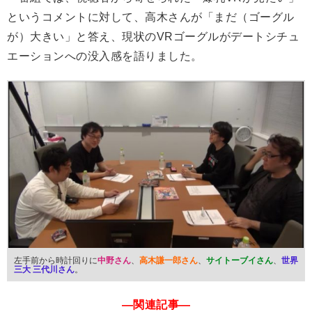
というコメントに対して、高木さんが「まだ（ゴーグル
が）大きい」と答え、現状のVRゴーグルがデートシチュ
エーションへの没入感を語りました。
左手前から時計回りに
中野さん
、
高木謙一郎さん
、
サイトーブイさん
、
世界
三大 三代川さん
。
―関連記事―