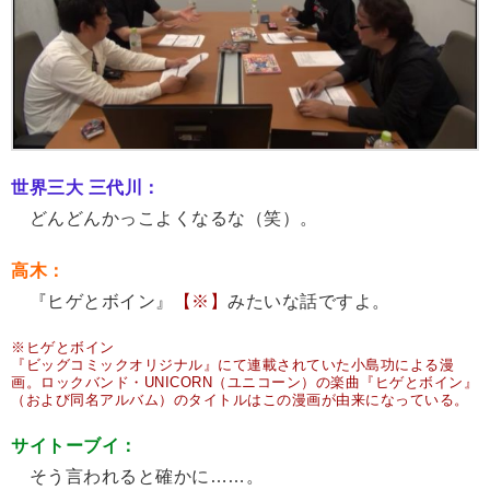
世界三大 三代川：
どんどんかっこよくなるな（笑）。
高木：
『ヒゲとボイン』
【※】
みたいな話ですよ。
※ヒゲとボイン
『ビッグコミックオリジナル』にて連載されていた小島功による漫
画。ロックバンド・UNICORN（ユニコーン）の楽曲『ヒゲとボイン』
（および同名アルバム）のタイトルはこの漫画が由来になっている。
サイトーブイ：
そう言われると確かに……。