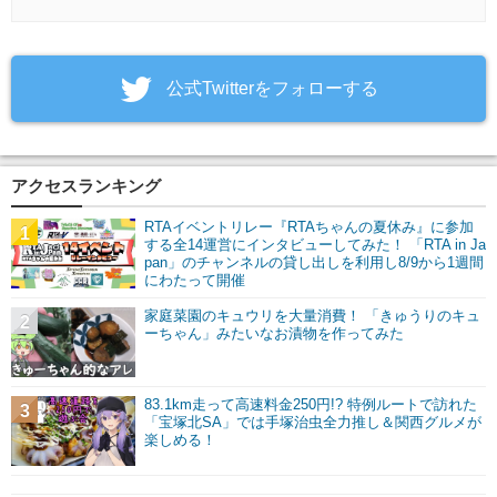
‎公式Twitterをフォローする
アクセスランキング
RTAイベントリレー『RTAちゃんの夏休み』に参加
1
する全14運営にインタビューしてみた！ 「RTA in Ja
pan」のチャンネルの貸し出しを利用し8/9から1週間
にわたって開催
家庭菜園のキュウリを大量消費！ 「きゅうりのキュ
2
ーちゃん」みたいなお漬物を作ってみた
83.1km走って高速料金250円!? 特例ルートで訪れた
3
「宝塚北SA」では手塚治虫全力推し＆関西グルメが
楽しめる！