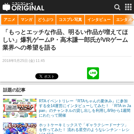
アニメ
マンガ
どうぶつ
コスプレ写真
インタビュー
エンタメ
サービス一覧
もっと見る
niconico
「もっとエッチな作品、明るい作品が増えてほ
しい」爆乳ゲームP・高木謙一郎氏がVRゲーム
動画
業界への希望を語る
生放送
2018年5月25日 (金) 11:45
ニュース
チャンネル
話題の記事
マンガ
RTAイベントリレー『RTAちゃんの夏休み』に参加
ニコニコQ
する全14運営にインタビューしてみた！ 「RTA in Ja
pan」のチャンネルの貸し出しを利用し8/9から1週間
にわたって開催
ホットケーキミックスで「ギャラクシードーナツ」
を作ってみた！ 流れる星空のようなレンチン・レシ