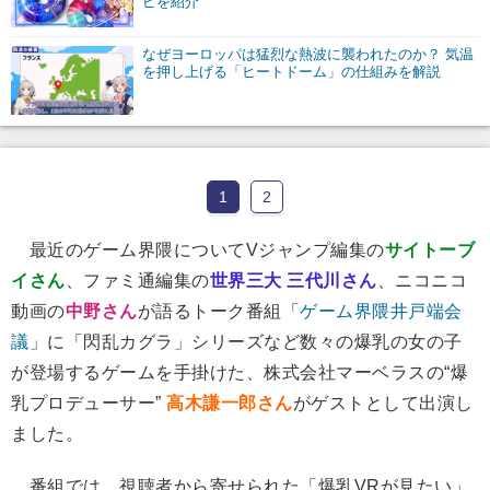
ピを紹介
なぜヨーロッパは猛烈な熱波に襲われたのか？ 気温
を押し上げる「ヒートドーム」の仕組みを解説
1
2
最近のゲーム界隈についてVジャンプ編集の
サイトーブ
イさん
、ファミ通編集の
世界三大 三代川さん
、ニコニコ
動画の
中野さん
が語るトーク番組「
ゲーム界隈井戸端会
議
」に「閃乱カグラ」シリーズなど数々の爆乳の女の子
が登場するゲームを手掛けた、株式会社マーベラスの“爆
乳プロデューサー”
高木謙一郎さん
がゲストとして出演し
ました。
番組では、視聴者から寄せられた「爆乳VRが見たい」