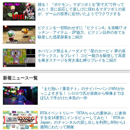
踊る！ 『ポケモン』マダツボミを“実寸大”で作って
みた！ 音に反応して楽しげに揺れるマダツボミの姿
が、ゲームの世界に近付いたようでワクワクする
ピクミンを一切戦わせずに『ピクミン4』を攻略!? オ
ッチン・アイテム・2P協力、ピクミン以外の全てを
駆使した惑星探索をご紹介
ホバリング禁止＆ノーダメで『星のカービィ 夢の泉
デラックス』をプレイ！ コピー能力を駆使して高度
を稼ぎステージを突き進む縛りプレイをご紹介
新着ニュース一覧
『まだ熱い / 重音テト』のサイバーパンクMVがか
っこよすぎる！ シロロウ氏が楽曲から映像までほ
ぼ1人で手がけた本気の一作
RTAイベントリレー『RTAちゃんの夏休み』に参加
する全14運営にインタビューしてみた！ 「RTA in
Japan」のチャンネルの貸し出しを利用し8/9から1
週間にわたって開催