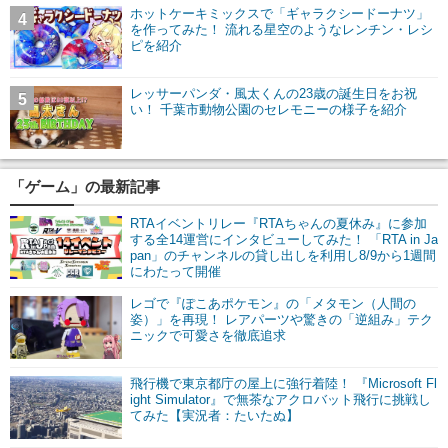
ホットケーキミックスで「ギャラクシードーナツ」
4
を作ってみた！ 流れる星空のようなレンチン・レシ
ピを紹介
レッサーパンダ・風太くんの23歳の誕生日をお祝
5
い！ 千葉市動物公園のセレモニーの様子を紹介
「ゲーム」の最新記事
RTAイベントリレー『RTAちゃんの夏休み』に参加
する全14運営にインタビューしてみた！ 「RTA in Ja
pan」のチャンネルの貸し出しを利用し8/9から1週間
にわたって開催
レゴで『ぽこあポケモン』の「メタモン（人間の
姿）」を再現！ レアパーツや驚きの「逆組み」テク
ニックで可愛さを徹底追求
飛行機で東京都庁の屋上に強行着陸！ 『Microsoft Fl
ight Simulator』で無茶なアクロバット飛行に挑戦し
てみた【実況者：たいたぬ】