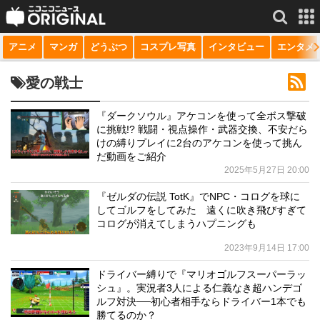
アニメ
マンガ
どうぶつ
コスプレ写真
インタビュー
エンタメ
サービス一覧
もっと見る
niconico
愛の戦士
動画
『ダークソウル』アケコンを使って全ボス撃破
に挑戦!? 戦闘・視点操作・武器交換、不安だら
生放送
けの縛りプレイに2台のアケコンを使って挑ん
だ動画をご紹介
ニュース
2025年5月27日 20:00
チャンネル
『ゼルダの伝説 TotK』でNPC・コログを球に
してゴルフをしてみた 遠くに吹き飛びすぎて
マンガ
コログが消えてしまうハプニングも
2023年9月14日 17:00
ニコニコQ
ドライバー縛りで『マリオゴルフスーパーラッ
シュ』。実況者3人による仁義なき超ハンデゴ
ルフ対決──初心者相手ならドライバー1本でも
勝てるのか？