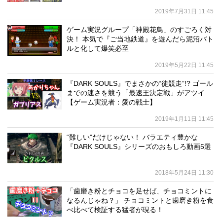
2019年7月31日 11:45
ゲーム実況グループ「神殿花鳥」のすごろく対
決！ 本気で『ご当地鉄道』を遊んだら泥沼バト
ルと化して爆笑必至
2019年5月22日 11:45
『DARK SOULS』でまさかの“徒競走”!? ゴール
までの速さを競う「最速王決定戦」がアツイ
【ゲーム実況者：愛の戦士】
2019年1月11日 11:45
“難しい”だけじゃない！ バラエティ豊かな
『DARK SOULS』シリーズのおもしろ動画5選
2018年5月24日 11:30
「歯磨き粉とチョコを足せば、チョコミントに
なるんじゃね？」 チョコミントと歯磨き粉を食
べ比べて検証する猛者が現る！