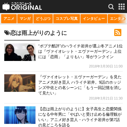
アニメ
マンガ
どうぶつ
コスプレ写真
インタビュー
エンタメ
サービス一覧
もっと見る
niconico
恋は雨上がりのように
動画
“ポプテ酷評”のハライチ岩井が選ぶ冬アニメ1位
は『ヴァイオレット・エヴァーガーデン』上位
生放送
には「恋雨」「よりもい」等がランクイン
ニュース
2018年3月30日 11:00
チャンネル
『ヴァイオレット・エヴァーガーデン』を見た
アニメ大好き芸人 ハライチ岩井。9話のホッジ
マンガ
ンズ中佐との名シーンに「もう一回記憶を消し
て見たい」
2018年3月21日 11:30
ニコニコQ
【恋は雨上がりのように】女子高生と恋愛関係
になる中年男に「やばいと受け止める倫理観が
いい」アニメ好き芸人・ハライチ岩井が第7話
の見どころを語る