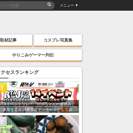
メニュー ▼
取材記事
コスプレ写真集
やりこみゲーマー列伝
アクセスランキング
1
RTAイベントリレー『RTAちゃんの夏休み』
に参加する全14運営にインタビューしてみ
た！ 「RTA in Japan」のチャンネルの貸し
出しを利用し8/9から1週間にわたって開催
2