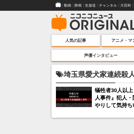
動画
静画
生放送
チャンネル
大百科
人気の記事
アニメ・マ
声優インタビュー
埼玉県愛犬家連続殺
犠牲者30人以
人事件』犯人・
やりして気持ち