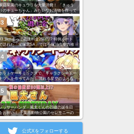
家庭菜園のキュウリを大量消費！ 「きゅう
りのキューちゃん」みたいなお漬物を作って
みた
3
83.1km走って高速料金250円!? 特例ルート
で訪れた「宝塚北SA」では手塚治虫全力推
し＆関西グルメが楽しめる！
4
ホットケーキミックスで「ギャラクシードー
ナツ」を作ってみた！ 流れる星空のような
レンチン・レシピを紹介
5
レッサーパンダ・風太くんの23歳の誕生日
をお祝い！ 千葉市動物公園のセレモニーの
様子を紹介
公式Xをフォローする