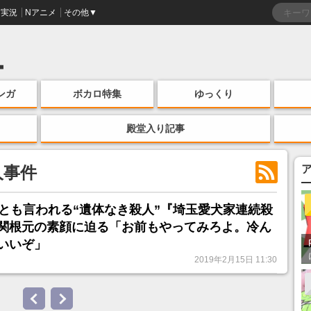
実況
Nアニメ
その他▼
ンガ
ボカロ特集
ゆっくり
殿堂入り記事
人事件
上とも言われる“遺体なき殺人”『埼玉愛犬家連続殺
関根元の素顔に迫る「お前もやってみろよ。冷ん
いいぞ」
2019年2月15日 11:30