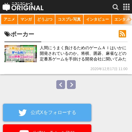
アニメ
マンガ
どうぶつ
コスプレ写真
インタビュー
エンタメ
サービス一覧
もっと見る
niconico
ポーカー
動画
人間にうまく負けるためのゲームＡＩはいかに
開発されているのか。将棋、囲碁、麻雀などの
生放送
定番系ゲームを手掛ける開発会社に聞いてみた
ニュース
2020年12月17日 11:00
チャンネル
マンガ
ニコニコQ
公式Xをフォローする