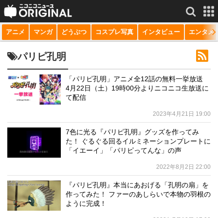
アニメ
マンガ
どうぶつ
コスプレ写真
インタビュー
エンタメ
サービス一覧
もっと見る
niconico
パリピ孔明
動画
「パリピ孔明」アニメ全12話の無料一挙放送
4月22日（土）19時00分よりニコニコ生放送に
生放送
て配信
ニュース
2023年4月21日 19:00
チャンネル
7色に光る『パリピ孔明』グッズを作ってみ
た！ ぐるぐる回るイルミネーションプレートに
マンガ
「イエーイ」「パリピってんな」の声
2022年8月2日 22:00
ニコニコQ
『パリピ孔明』本当にあおげる「孔明の扇」を
作ってみた！ ファーのあしらいで本物の羽根の
ように完成！