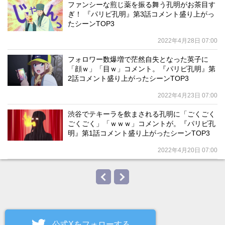
ファンシーな煎じ薬を振る舞う孔明がお茶目す
ぎ！ 『パリピ孔明』第3話コメント盛り上がっ
たシーンTOP3
2022年4月28日 07:00
フォロワー数爆増で茫然自失となった英子に
「顔ｗ」「目ｗ」コメント。『パリピ孔明』第
2話コメント盛り上がったシーンTOP3
2022年4月23日 07:00
渋谷でテキーラを飲まされる孔明に「ごくごく
ごくごく」「ｗｗｗ」コメントが。『パリピ孔
明』第1話コメント盛り上がったシーンTOP3
2022年4月20日 07:00
公式Xをフォローする