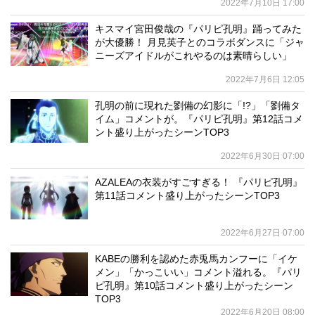
2022年7月10日 17:00
キスマイ宮田俊哉の『パリピ孔明』踊ってみた
が大優勝！ 月見英子とのコラボダンスに「ジャ
ニーズアイドルがこれやるのは素晴らしい」
2022年7月6日 12:05
孔明の前に現れた劉備の幻影に「!?」「劉備タ
イム」コメントが。『パリピ孔明』第12話コメ
ント盛り上がったシーンTOP3
2022年6月30日 07:00
AZALEAの衣装がすごすぎる！ 『パリピ孔明』
第11話コメント盛り上がったシーンTOP3
2022年6月27日 07:00
KABEの勝利を認めた赤兎馬カンフーに「イケ
メン」「かっこいい」コメント溢れる。『パリ
ピ孔明』第10話コメント盛り上がったシーン
TOP3
2022年6月20日 08:00