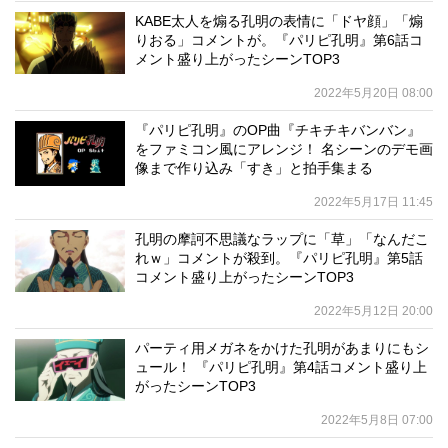
KABE太人を煽る孔明の表情に「ドヤ顔」「煽
りおる」コメントが。『パリピ孔明』第6話コ
メント盛り上がったシーンTOP3
2022年5月20日 08:00
『パリピ孔明』のOP曲『チキチキバンバン』
をファミコン風にアレンジ！ 名シーンのデモ画
像まで作り込み「すき」と拍手集まる
2022年5月17日 11:45
孔明の摩訶不思議なラップに「草」「なんだこ
れｗ」コメントが殺到。『パリピ孔明』第5話
コメント盛り上がったシーンTOP3
2022年5月12日 20:00
パーティ用メガネをかけた孔明があまりにもシ
ュール！ 『パリピ孔明』第4話コメント盛り上
がったシーンTOP3
2022年5月8日 07:00