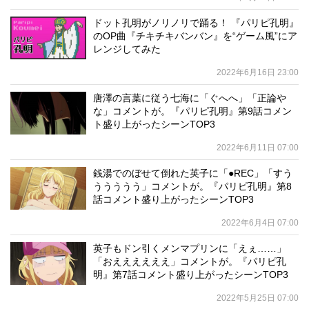
ドット孔明がノリノリで踊る！ 『パリピ孔明』
のOP曲『チキチキバンバン』を“ゲーム風”にア
レンジしてみた
2022年6月16日 23:00
唐澤の言葉に従う七海に「ぐへへ」「正論や
な」コメントが。『パリピ孔明』第9話コメン
ト盛り上がったシーンTOP3
2022年6月11日 07:00
銭湯でのぼせて倒れた英子に「●REC」「すう
ううううう」コメントが。『パリピ孔明』第8
話コメント盛り上がったシーンTOP3
2022年6月4日 07:00
英子もドン引くメンマプリンに「えぇ……」
「おええええええ」コメントが。『パリピ孔
明』第7話コメント盛り上がったシーンTOP3
2022年5月25日 07:00