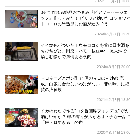
2024年11月7日 18:00
3分で作れる絶品おつまみ『ビアソーセージエ
ッグ』作ってみた！ ピリッと効いたコショウと
トロトロの半熟卵にお酒が進みそう
2024年8月27日 19:30
イイ焼色がついたトウモロコシを肴に日本酒を
ちびちびと。田楽・ハモ・枝豆etc…長火鉢で
楽しむ静かで風情ある晩酌
2024年8月9日 20:00
マヨネーズとポン酢で“豚のマヨぽん炒め”完
成。白飯に合わないわけがない「罪の味」に絶
賛の声多数！
2021年2月3日 18:30
イカのわたで作る“コク旨濃厚フォンデュ”で晩
酌はいかが？ 磯の香りが広がるオトナな一品に
「飯テロすぎる」の声
2020年8月4日 18:00