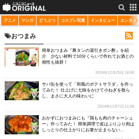
アニメ
マンガ
どうぶつ
コスプレ写真
インタビュー
エンタメ
サービス一覧
もっと見る
niconico
おつまみ
動画
簡単おつまみ『豚タンの湯引きポン酢』を紹
介 少ない材料で10分くらいで作れてお酒との
生放送
相性も抜群！
ニュース
2024年12月25日 18:00
チャンネル
サバ缶を使って「和風のポテトサラダ」を作っ
てみた！ 仕上げに七味をかけて小ねぎを散ら
マンガ
し、まさに大人の味わいに
2024年12月7日 11:00
ニコニコQ
おかずにおつまみにも『鶏もも肉のチャーシュ
ー』作ってみた！ 簡単調理で皮はぷりぷり肉は
しっとりの仕上がりにお箸が止まらない…