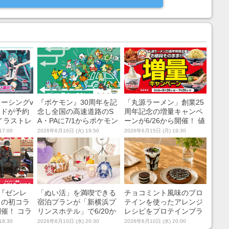
ーシングv
『ポケモン』30周年を記
「丸源ラーメン」創業25
ッドが予約
念し全国の高速道路のS
周年記念の増量キャンペ
イラストレ
A・PAに7/1からポケモン
ーンが6/26から開催！ 値
紅白の描き
たちが現れる！ シール帳
段はそのままに人気4商
17:00
2026年6月16日 (火) 19:50
2026年6月15日 (月) 19:30
トを採用
などが当たるスタンプラ
品が続々増量
リーやグッズ販売を展開
『ゼンレ
「ぬい活」を満喫できる
チョコミント風味のプロ
』の初コラ
宿泊プランが「新横浜プ
テインを使ったアレンジ
開催！ コラ
リンスホテル」で6/20か
レシピをプロテインブラ
付きのお寿
ら期間限定で開催！ 人気
ンドが公開！ 『MY ROU
18:30
2026年6月10日 (水) 20:30
2026年6月10日 (水) 20:00