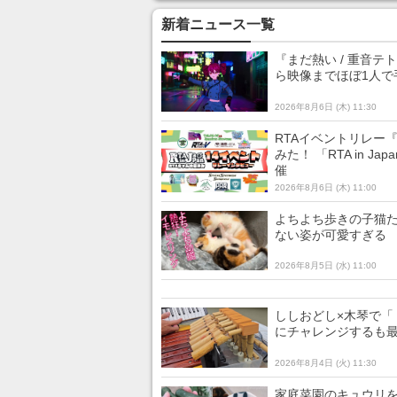
ストロベリー味が時間無
司やミニフィ
制限で好きなだけ味わえ
ドリンクを展
新着ニュース一覧
る
『まだ熱い / 重音
ら映像までほぼ1人で
2026年8月6日 (木) 11:30
RTAイベントリレー
みた！ 「RTA in 
催
2026年8月6日 (木) 11:00
よちよち歩きの子猫た
ない姿が可愛すぎる
2026年8月5日 (水) 11:00
ししおどし×木琴で「
にチャレンジするも
2026年8月4日 (火) 11:30
家庭菜園のキュウリを