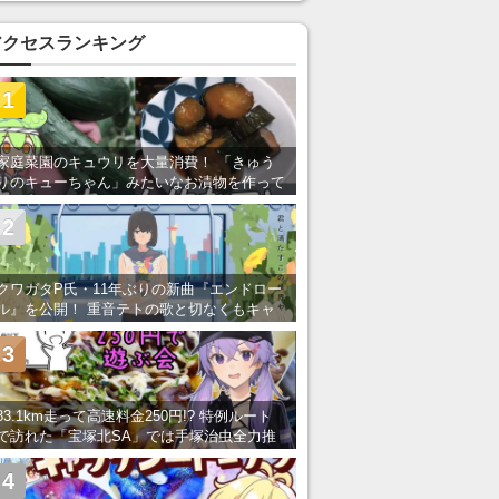
アクセスランキング
1
家庭菜園のキュウリを大量消費！ 「きゅう
りのキューちゃん」みたいなお漬物を作って
みた
2
クワガタP氏・11年ぶりの新曲『エンドロー
ル』を公開！ 重音テトの歌と切なくもキャ
ッチーなメロディーが胸にしみる
3
83.1km走って高速料金250円!? 特例ルート
で訪れた「宝塚北SA」では手塚治虫全力推
し＆関西グルメが楽しめる！
4