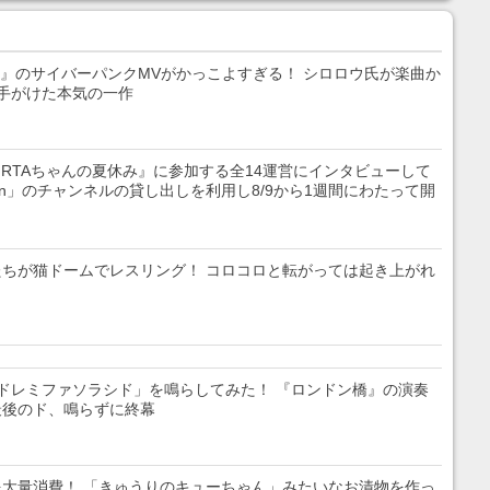
ギュア付き
作家のぬい服約100着
TINE BEAUTY』が贈るス
開
や、7色の推し色装飾ル
ペシャルレシピで夏を乗
ームを用意
り切ろう
テト』のサイバーパンクMVがかっこよすぎる！ シロロウ氏が楽曲か
手がけた本気の一作
『RTAちゃんの夏休み』に参加する全14運営にインタビューして
Japan」のチャンネルの貸し出しを利用し8/9から1週間にわたって開
ちが猫ドームでレスリング！ コロコロと転がっては起き上がれ
ドレミファソラシド」を鳴らしてみた！ 『ロンドン橋』の演奏
最後のド、鳴らずに終幕
大量消費！ 「きゅうりのキューちゃん」みたいなお漬物を作っ