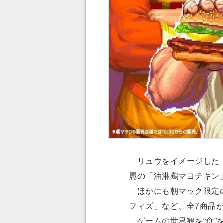
リュウをイメージした「
麗の「油淋鶏マヨチキン
ほかにも朝マック限定の
フィズ」など、全7商品
ゲームの世界観を“食”