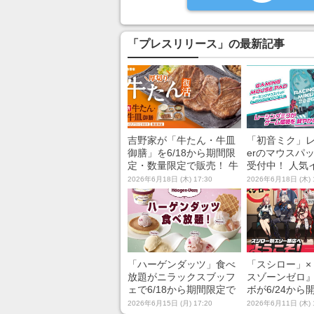
「プレスリリース」の最新記事
吉野家が「牛たん・牛皿
「初音ミク」レ
御膳」を6/18から期間限
erのマウスパ
定・数量限定で販売！ 牛
受付中！ 人気
たん4切と食べ応えばっ
ーター・黒星
2026年6月18日 (木) 17:30
2026年6月18日 (木) 
ちりの8切付きの2種の御
下ろしイラス
膳をラインナップ
「ハーゲンダッツ」食べ
「スシロー」×
放題がニラックスブッフ
スゾーンゼロ
ェで6/18から期間限定で
ボが6/24から
開催！ 4店舗でバニラと
ボ限定ピック
2026年6月15日 (月) 17:20
2026年6月11日 (木) 