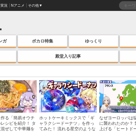
実況
Nアニメ
その他▼
ンガ
ボカロ特集
ゆっくり
殿堂入り記事
に作る「簡易オウチ
ホットケーキミックスで「ギ
なぜヨーロッパは
レシピを紹介！ タ
ャラクシードーナツ」を作っ
に襲われたのか？ 
直混ぜして中華麺を
てみた！ 流れる星空のような
上げる「ヒートド
けの一品がお手軽な
レンチン・レシピを紹介
組みを解説