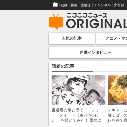
動画
静画
生放送
チャンネル
大百科
人気の記事
アニメ・マ
声優インタビュー
話題の記事
書道用の筆と墨で「ドレミ
テキトー
ー・スイート（東方Projec
油そば」の
t）」を描いてみた！ 墨のに
レを丼で
じみで陰影が生まれる瞬間に
絡めるだ