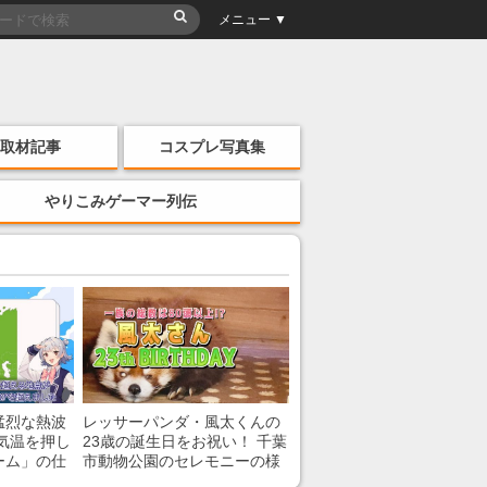
メニュー ▼
取材記事
コスプレ写真集
やりこみゲーマー列伝
猛烈な熱波
レッサーパンダ・風太くんの
気温を押し
23歳の誕生日をお祝い！ 千葉
ーム」の仕
市動物公園のセレモニーの様
子を紹介