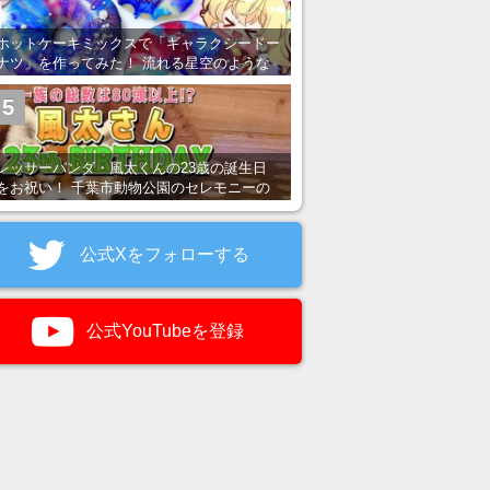
ホットケーキミックスで「ギャラクシードー
ナツ」を作ってみた！ 流れる星空のような
レンチン・レシピを紹介
5
レッサーパンダ・風太くんの23歳の誕生日
をお祝い！ 千葉市動物公園のセレモニーの
様子を紹介
公式Xをフォローする
公式YouTubeを登録