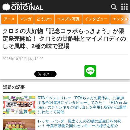
アニメ
マンガ
どうぶつ
コスプレ写真
インタビュー
エンタメ
サービス一覧
もっと見る
niconico
クロミの大好物「記念コラボらっきょう」が限
定発売開始！ クロミの甘酢味とマイメロディの
動画
しそ風味、2種の味で登場
生放送
2025年10月2日 (木) 18:20
ニュース
チャンネル
話題の記事
マンガ
RTAイベントリレー『RTAちゃんの夏休み』に参加
ニコニコQ
する全14運営にインタビューしてみた！ 「RTA in Ja
pan」のチャンネルの貸し出しを利用し8/9から1週間
にわたって開催
レッサーパンダ・風太くんの23歳の誕生日をお祝
い！ 千葉市動物公園のセレモニーの様子を紹介