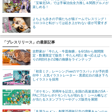
4
「宝塚北SA」では手塚治虫全力推し＆関西グルメが
楽しめる！
よちよち歩きの子猫たちが猫ドームでレスリング！
5
コロコロと転がっては起き上がれない姿が可愛すぎ
る
「プレスリリース」の最新記事
吉野家が「牛たん・牛皿御膳」を6/18から期間限
定・数量限定で販売！ 牛たん4切と食べ応えばっち
りの8切付きの2種の御膳をラインナップ
「初音ミク」レーシングverのマウスパッドが予約受
付中！ 人気イラストレーター・黒星紅白の描き下ろ
しイラストを採用
『ポケモン』30周年を記念し全国の高速道路のSA・
PAに7/1からポケモンたちが現れる！ シール帳など
が当たるスタンプラリーやグッズ販売を展開
「丸源ラーメン」創業25周年記念の増量キャンペー