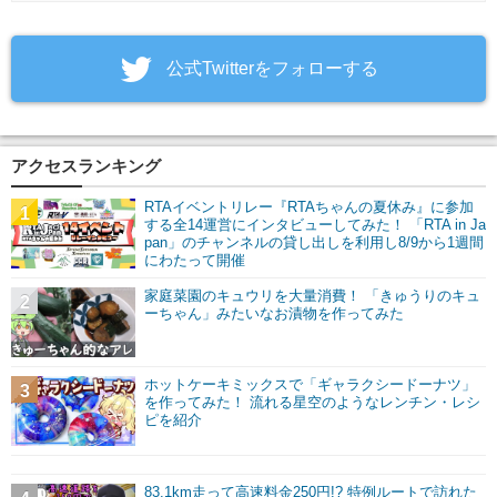
‎公式Twitterをフォローする
アクセスランキング
RTAイベントリレー『RTAちゃんの夏休み』に参加
1
する全14運営にインタビューしてみた！ 「RTA in Ja
pan」のチャンネルの貸し出しを利用し8/9から1週間
にわたって開催
家庭菜園のキュウリを大量消費！ 「きゅうりのキュ
2
ーちゃん」みたいなお漬物を作ってみた
ホットケーキミックスで「ギャラクシードーナツ」
3
を作ってみた！ 流れる星空のようなレンチン・レシ
ピを紹介
83.1km走って高速料金250円!? 特例ルートで訪れた