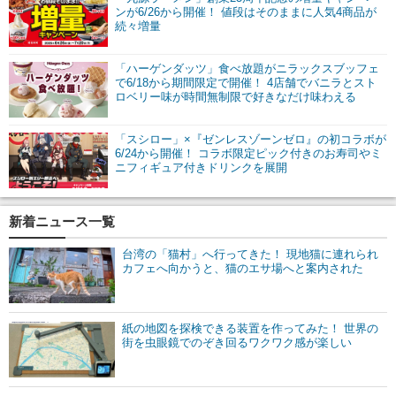
ンが6/26から開催！ 値段はそのままに人気4商品が
続々増量
「ハーゲンダッツ」食べ放題がニラックスブッフェ
で6/18から期間限定で開催！ 4店舗でバニラとスト
ロベリー味が時間無制限で好きなだけ味わえる
「スシロー」×『ゼンレスゾーンゼロ』の初コラボが
6/24から開催！ コラボ限定ピック付きのお寿司やミ
ニフィギュア付きドリンクを展開
新着ニュース一覧
台湾の「猫村」へ行ってきた！ 現地猫に連れられ
カフェへ向かうと、猫のエサ場へと案内された
紙の地図を探検できる装置を作ってみた！ 世界の
街を虫眼鏡でのぞき回るワクワク感が楽しい