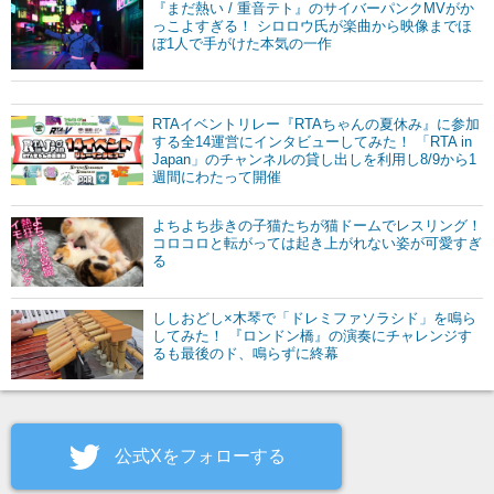
『まだ熱い / 重音テト』のサイバーパンクMVがか
っこよすぎる！ シロロウ氏が楽曲から映像までほ
ぼ1人で手がけた本気の一作
RTAイベントリレー『RTAちゃんの夏休み』に参加
する全14運営にインタビューしてみた！ 「RTA in
Japan」のチャンネルの貸し出しを利用し8/9から1
週間にわたって開催
よちよち歩きの子猫たちが猫ドームでレスリング！
コロコロと転がっては起き上がれない姿が可愛すぎ
る
ししおどし×木琴で「ドレミファソラシド」を鳴ら
してみた！ 『ロンドン橋』の演奏にチャレンジす
るも最後のド、鳴らずに終幕
公式Xをフォローする