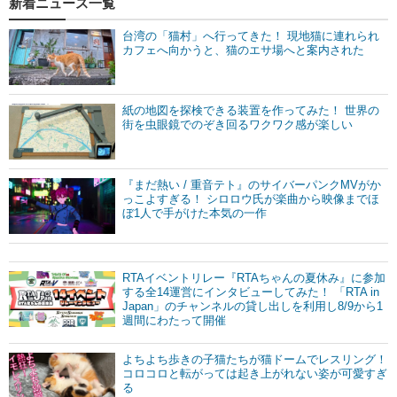
新着ニュース一覧
台湾の「猫村」へ行ってきた！ 現地猫に連れられ
カフェへ向かうと、猫のエサ場へと案内された
紙の地図を探検できる装置を作ってみた！ 世界の
街を虫眼鏡でのぞき回るワクワク感が楽しい
『まだ熱い / 重音テト』のサイバーパンクMVがか
っこよすぎる！ シロロウ氏が楽曲から映像までほ
ぼ1人で手がけた本気の一作
RTAイベントリレー『RTAちゃんの夏休み』に参加
する全14運営にインタビューしてみた！ 「RTA in
Japan」のチャンネルの貸し出しを利用し8/9から1
週間にわたって開催
よちよち歩きの子猫たちが猫ドームでレスリング！
コロコロと転がっては起き上がれない姿が可愛すぎ
る