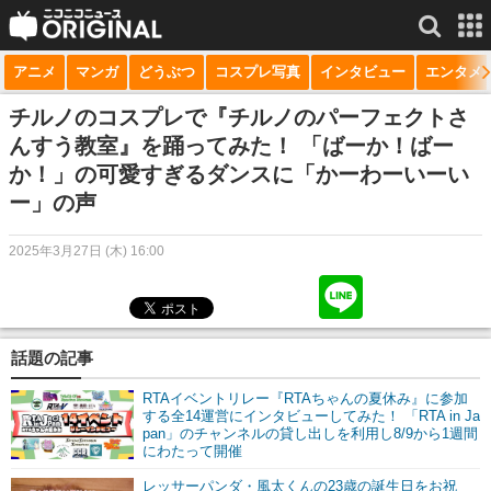
アニメ
マンガ
どうぶつ
コスプレ写真
インタビュー
エンタメ
サービス一覧
もっと見る
niconico
チルノのコスプレで『チルノのパーフェクトさ
んすう教室』を踊ってみた！ 「ばーか！ばー
動画
か！」の可愛すぎるダンスに「かーわーいーい
ー」の声
生放送
ニュース
2025年3月27日 (木) 16:00
チャンネル
マンガ
話題の記事
ニコニコQ
RTAイベントリレー『RTAちゃんの夏休み』に参加
する全14運営にインタビューしてみた！ 「RTA in Ja
pan」のチャンネルの貸し出しを利用し8/9から1週間
にわたって開催
レッサーパンダ・風太くんの23歳の誕生日をお祝