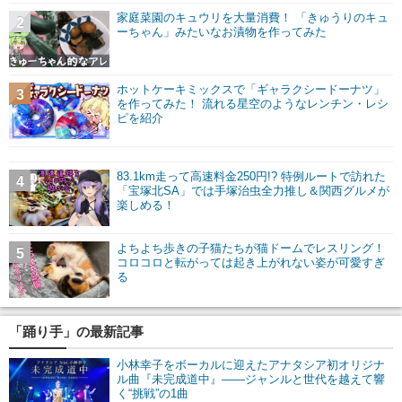
家庭菜園のキュウリを大量消費！ 「きゅうりのキュ
2
ーちゃん」みたいなお漬物を作ってみた
ホットケーキミックスで「ギャラクシードーナツ」
3
を作ってみた！ 流れる星空のようなレンチン・レシ
ピを紹介
83.1km走って高速料金250円!? 特例ルートで訪れた
4
「宝塚北SA」では手塚治虫全力推し＆関西グルメが
楽しめる！
よちよち歩きの子猫たちが猫ドームでレスリング！
5
コロコロと転がっては起き上がれない姿が可愛すぎ
る
「踊り手」の最新記事
小林幸子をボーカルに迎えたアナタシア初オリジナ
ル曲『未完成道中』――ジャンルと世代を越えて響
く“挑戦”の1曲