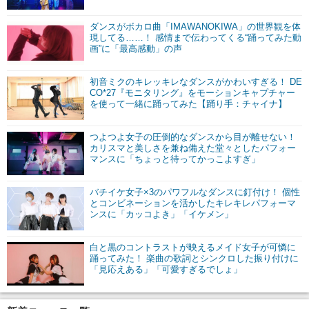
ダンスがボカロ曲「IMAWANOKIWA」の世界観を体
現してる……！ 感情まで伝わってくる“踊ってみた動
画”に「最高感動」の声
初音ミクのキレッキレなダンスがかわいすぎる！ DE
CO*27『モニタリング』をモーションキャプチャー
を使って一緒に踊ってみた【踊り手：チャイナ】
つよつよ女子の圧倒的なダンスから目が離せない！
カリスマと美しさを兼ね備えた堂々としたパフォー
マンスに「ちょっと待ってかっこよすぎ」
バチイケ女子×3のパワフルなダンスに釘付け！ 個性
とコンビネーションを活かしたキレキレパフォーマ
ンスに「カッコよき」「イケメン」
白と黒のコントラストが映えるメイド女子が可憐に
踊ってみた！ 楽曲の歌詞とシンクロした振り付けに
「見応えある」「可愛すぎるでしょ」