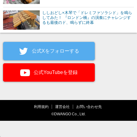
ししおどし×木琴で「ドレミファソラシド」を鳴ら
してみた！ 『ロンドン橋』の演奏にチャレンジす
るも最後のド、鳴らずに終幕
公式Xをフォローする
公式YouTubeを登録
利用規約
運営会社
お問い合わせ先
©DWANGO Co., Ltd.