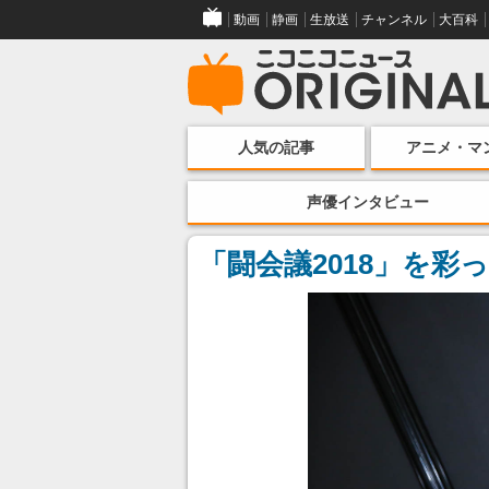
動画
静画
生放送
チャンネル
大百科
人気の記事
アニメ・マ
声優インタビュー
「闘会議2018」を彩