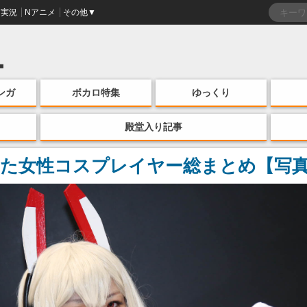
実況
Nアニメ
その他▼
ンガ
ボカロ特集
ゆっくり
殿堂入り記事
った女性コスプレイヤー総まとめ【写真