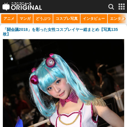
アニメ
マンガ
どうぶつ
コスプレ写真
インタビュー
エンタメ
サービス一覧
もっと見る
niconico
「闘会議2018」を彩った女性コスプレイヤー総まとめ【写真135
枚】
動画
生放送
ニュース
チャンネル
マンガ
ニコニコQ