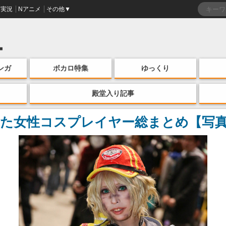
実況
Nアニメ
その他▼
ンガ
ボカロ特集
ゆっくり
殿堂入り記事
った女性コスプレイヤー総まとめ【写真