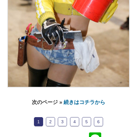
次のページ »
続きはコチラから
1
2
3
4
5
6