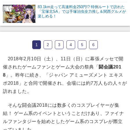
83.1km走って高速料金250円!? 特例ルートで訪れた
「宝塚北SA」では手塚治虫全力推し＆関西グルメが
楽しめる！
1
2
3
4
5
6
2018年2月10日（土）、11日（日）に幕張メッセで開
催されたゲームファンとゲーム大会の祭典「
闘会議201
8
」。昨年に続き、「ジャパン アミューズメント エキス
ポ2018」と合同で開催され、会場には約7万人もの人々が
訪れました。
そんな闘会議2018には数多くのコスプレイヤーが集
結！ ゲーム系のイベントということだけあり、ファイナ
ルファンタジーを始めとしたゲーム系のコスプレが際立
っていました。