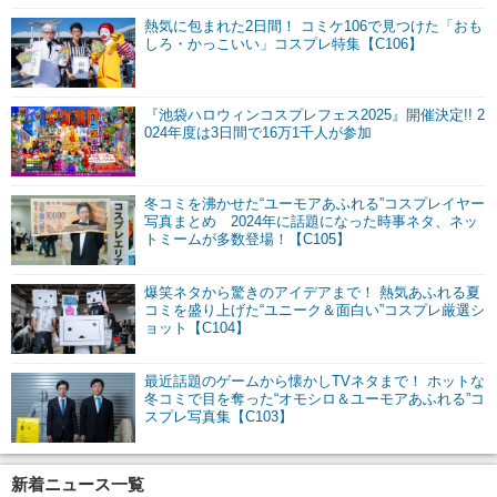
熱気に包まれた2日間！ コミケ106で見つけた「おも
しろ・かっこいい」コスプレ特集【C106】
『池袋ハロウィンコスプレフェス2025』開催決定!! 2
024年度は3日間で16万1千人が参加
冬コミを沸かせた“ユーモアあふれる”コスプレイヤー
写真まとめ 2024年に話題になった時事ネタ、ネッ
トミームが多数登場！【C105】
爆笑ネタから驚きのアイデアまで！ 熱気あふれる夏
コミを盛り上げた“ユニーク＆面白い”コスプレ厳選シ
ョット【C104】
最近話題のゲームから懐かしTVネタまで！ ホットな
冬コミで目を奪った“オモシロ＆ユーモアあふれる”コ
スプレ写真集【C103】
新着ニュース一覧