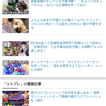
家庭菜園のキュウリを大量消費！ 「きゅうりのキュ
2
ーちゃん」みたいなお漬物を作ってみた
よちよち歩きの子猫たちが猫ドームでレスリング！
3
コロコロと転がっては起き上がれない姿が可愛すぎ
る
83.1km走って高速料金250円!? 特例ルートで訪れた
4
「宝塚北SA」では手塚治虫全力推し＆関西グルメが
楽しめる！
ホットケーキミックスで「ギャラクシードーナツ」
5
を作ってみた！ 流れる星空のようなレンチン・レシ
ピを紹介
「コスプレ」の最新記事
夜のコスプレイベントで非日常を楽しめる！ 池袋・
サンシャインシティで開催の夜のコスプレイベント
をご紹介