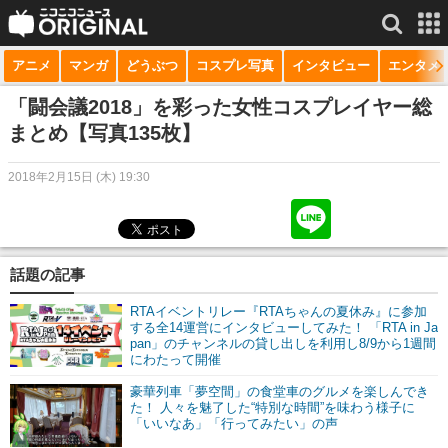
アニメ
マンガ
どうぶつ
コスプレ写真
インタビュー
エンタメ
サービス一覧
もっと見る
niconico
「闘会議2018」を彩った女性コスプレイヤー総
まとめ【写真135枚】
動画
2018年2月15日 (木) 19:30
生放送
ニュース
チャンネル
話題の記事
マンガ
RTAイベントリレー『RTAちゃんの夏休み』に参加
する全14運営にインタビューしてみた！ 「RTA in Ja
pan」のチャンネルの貸し出しを利用し8/9から1週間
ニコニコQ
にわたって開催
豪華列車「夢空間」の食堂車のグルメを楽しんでき
た！ 人々を魅了した“特別な時間”を味わう様子に
「いいなあ」「行ってみたい」の声