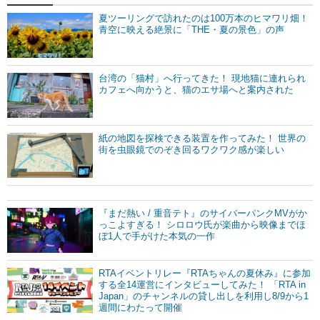
夏ツーリングで訪れたのは100万本のヒマワリ畑！
青空に映える絶景に「THE・夏の景色」の声
台湾の「猫村」へ行ってきた！ 現地猫に連れられ
カフェへ向かうと、猫のエサ場へと案内された
紙の地図を探検できる装置を作ってみた！ 世界の
街を虫眼鏡でのぞき回るワクワク感が楽しい
『まだ熱い / 重音テト』のサイバーパンクMVがか
っこよすぎる！ シロロウ氏が楽曲から映像までほ
ぼ1人で手がけた本気の一作
RTAイベントリレー『RTAちゃんの夏休み』に参加
する全14運営にインタビューしてみた！ 「RTA in
Japan」のチャンネルの貸し出しを利用し8/9から1
週間にわたって開催