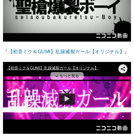
『
【初音ミク＆GUMI】乱躁滅裂ガール【オリジナル】
』