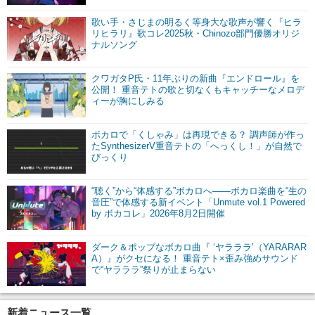
歌い手・さじまの明るく等身大な歌声が響く『ヒラ
リヒラリ』歌コレ2025秋・Chinozo部門優勝オリジ
ナルソング
クワガタP氏・11年ぶりの新曲『エンドロール』を
公開！ 重音テトの歌と切なくもキャッチーなメロデ
ィーが胸にしみる
ボカロで「くしゃみ」は再現できる？ 調声師が作っ
たSynthesizerV重音テトの「へっくし！」が自然で
びっくり
“聴く”から“体感する”ボカロへ――ボカロ楽曲を“生の
音圧”で体感する新イベント「Unmute vol.1 Powered
by ボカコレ」2026年8月2日開催
ダーク＆ポップなボカロ曲『 ‘ヤラララ’（YARARAR
A）』がクセになる！ 重音テト×歪み強めサウンド
で“ヤラララ”祭りが止まらない
新着ニュース一覧