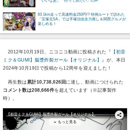
「いいなあ」「行ってみたい」の声
83.1km走って高速料金250円!? 特例ルートで訪れた
「宝塚北SA」では手塚治虫全力推し＆関西グルメが
楽しめる！
2012年10月19日、ニコニコ動画に投稿された『
【初音
ミク＆GUMI】脳漿炸裂ガール【オリジナル】
』が、本日
2024年10月19日で投稿から12周年を迎えました！
再生数は
累計10,738,026回
に達し、動画につけられた
コメント数は208,666件
を超えています（※記事製作
時）。