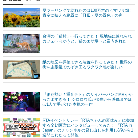
夏ツーリングで訪れたのは100万本のヒマワリ畑！
青空に映える絶景に「THE・夏の景色」の声
台湾の「猫村」へ行ってきた！ 現地猫に連れられ
カフェへ向かうと、猫のエサ場へと案内された
紙の地図を探検できる装置を作ってみた！ 世界の
街を虫眼鏡でのぞき回るワクワク感が楽しい
『まだ熱い / 重音テト』のサイバーパンクMVがか
っこよすぎる！ シロロウ氏が楽曲から映像までほ
ぼ1人で手がけた本気の一作
RTAイベントリレー『RTAちゃんの夏休み』に参加
する全14運営にインタビューしてみた！ 「RTA in
Japan」のチャンネルの貸し出しを利用し8/9から1
週間にわたって開催