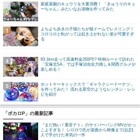
家庭菜園のキュウリを大量消費！ 「きゅうりのキュ
2
ーちゃん」みたいなお漬物を作ってみた
よちよち歩きの子猫たちが猫ドームでレスリング！
3
コロコロと転がっては起き上がれない姿が可愛すぎ
る
83.1km走って高速料金250円!? 特例ルートで訪れた
4
「宝塚北SA」では手塚治虫全力推し＆関西グルメが
楽しめる！
ホットケーキミックスで「ギャラクシードーナツ」
5
を作ってみた！ 流れる星空のようなレンチン・レシ
ピを紹介
「ボカロP」の最新記事
『まだ熱い / 重音テト』のサイバーパンクMVがかっ
こよすぎる！ シロロウ氏が楽曲から映像までほぼ1
人で手がけた本気の一作