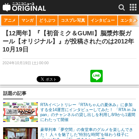
アニメ
マンガ
どうぶつ
コスプレ写真
インタビュー
エンタメ
サービス一覧
もっと見る
niconico
【12周年】『【初音ミク＆GUMI】脳漿炸裂ガ
ール【オリジナル】』が投稿されたのは2012年
動画
10月19日
生放送
2024年10月19日 (土) 00:00
ニュース
チャンネル
話題の記事
マンガ
RTAイベントリレー『RTAちゃんの夏休み』に参加
ニコニコQ
する全14運営にインタビューしてみた！ 「RTA in Ja
pan」のチャンネルの貸し出しを利用し8/9から1週間
にわたって開催
豪華列車「夢空間」の食堂車のグルメを楽しんでき
た！ 人々を魅了した“特別な時間”を味わう様子に