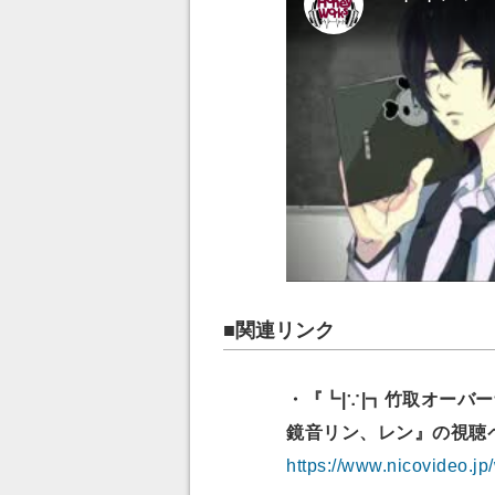
■関連リンク
・『┗|∵|┓竹取オーバーナ
鏡音リン、レン』の視聴
https://www.nicovideo.j