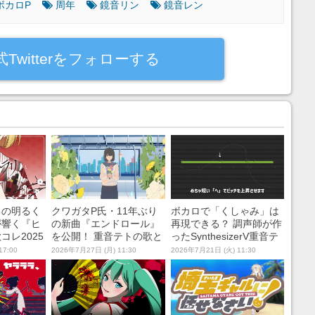
ボカロP
周年
鏡音リン
鏡音レン
式Twitterをフォローする
まの明るく
クワガタP氏・11年ぶり
ボカロで「くしゃみ」は
が響く『ヒ
の新曲『エンドロール』
再現できる？ 調声師が作
コレ2025
を公開！ 重音テトの歌と
ったSynthesizerV重音テ
部門優勝オ
切なくもキャッチーなメ
トの「へっくし！」が自
17:00
2026年7月27日 (月) 11:30
2026年7月21日 (火) 11:30
グ
ロディーが胸にしみる
然でびっくり