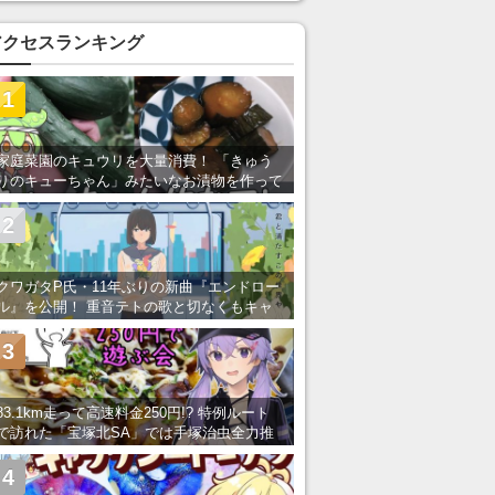
アクセスランキング
1
家庭菜園のキュウリを大量消費！ 「きゅう
りのキューちゃん」みたいなお漬物を作って
みた
2
クワガタP氏・11年ぶりの新曲『エンドロー
ル』を公開！ 重音テトの歌と切なくもキャ
ッチーなメロディーが胸にしみる
3
83.1km走って高速料金250円!? 特例ルート
で訪れた「宝塚北SA」では手塚治虫全力推
し＆関西グルメが楽しめる！
4