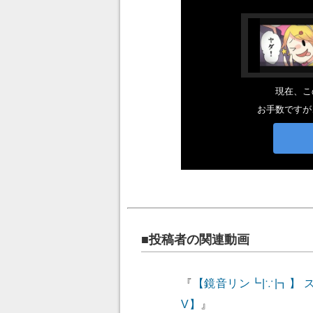
■投稿者の関連動画
『
【鏡音リン┗|∵|┓】 
V】
』