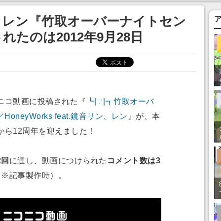
まそう
・レン『竹取オーバーナイトセン
たのは2012年9月28日
コニコ動画に投稿された『
┗|∵|┓竹取オーバ
neyWorks feat.鏡音リン、レン
』が、本
稿から12周年を迎えました！
2回
に達し、動画につけられた
コメント数は3
（※記事製作時）。