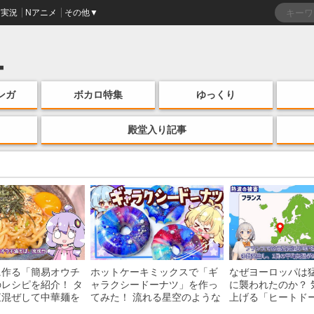
実況
Nアニメ
その他▼
ンガ
ボカロ特集
ゆっくり
殿堂入り記事
に作る「簡易オウチ
ホットケーキミックスで「ギ
なぜヨーロッパは
レシピを紹介！ タ
ャラクシードーナツ」を作っ
に襲われたのか？ 
直混ぜして中華麺を
てみた！ 流れる星空のような
上げる「ヒートド
けの一品がお手軽な
レンチン・レシピを紹介
組みを解説