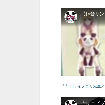
『
┗|∵|┓イノコリ先生／Hone