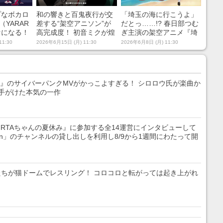
プなボカロ
和の響きと百鬼夜行が交
「埼玉の海に行こうよ」
（YARAR
差する“架空アニソン”が
だとっ……!? 春日部つむ
セになる！
高完成度！ 初音ミクが煌
ぎ主演の架空アニメ『埼
強めサウ
めくOP映像に「鳥肌…」
玉ギャルに任せなさ
11:30
2026年6月15日 (月) 11:30
2026年6月8日 (月) 11:30
ラ”祭りが
「絶対人気アニメ」の声
い！』のOP映像が本気す
ぎる
テト』のサイバーパンクMVがかっこよすぎる！ シロロウ氏が楽曲か
手がけた本気の一作
『RTAちゃんの夏休み』に参加する全14運営にインタビューして
Japan」のチャンネルの貸し出しを利用し8/9から1週間にわたって開
ちが猫ドームでレスリング！ コロコロと転がっては起き上がれ