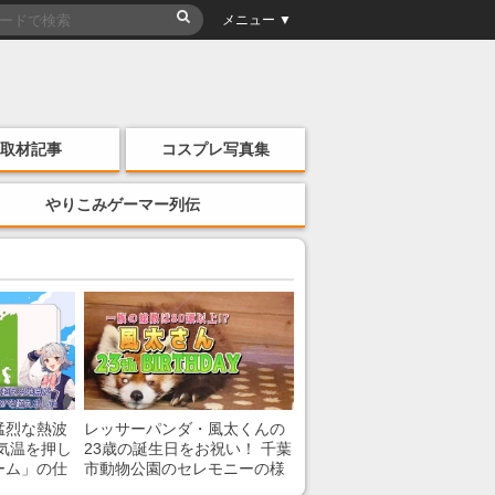
メニュー ▼
取材記事
コスプレ写真集
やりこみゲーマー列伝
猛烈な熱波
レッサーパンダ・風太くんの
気温を押し
23歳の誕生日をお祝い！ 千葉
ーム」の仕
市動物公園のセレモニーの様
子を紹介