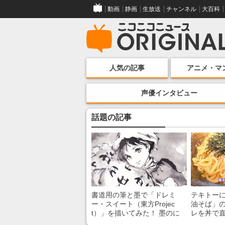
動画
静画
生放送
チャンネル
大百科
人気の記事
アニメ・マ
声優インタビュー
話題の記事
書道用の筆と墨で「ドレミ
テキトー
ー・スイート（東方Projec
油そば」の
t）」を描いてみた！ 墨のに
レを丼で
じみで陰影が生まれる瞬間に
絡めるだ