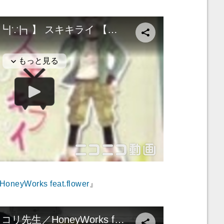
yWorks feat.flower
』