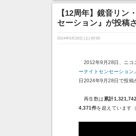
目が釘づけ
のに超う
【12周年】鏡音リン
セーション』が投稿され
2024年9月28日 (土) 00:00
2012年9月28日、ニ
ーナイトセンセーション／Ho
日2024年9月28日で投
再生数は
累計1,321,74
4,371件
を超えています