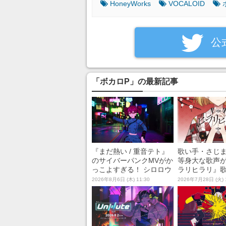
HoneyWorks
VOCALOID
‎公
「ボカロP」の最新記事
『まだ熱い / 重音テト』
歌い手・さじ
のサイバーパンクMVがか
等身大な歌声
っこよすぎる！ シロロウ
ラリヒラリ』歌
氏が楽曲から映像までほ
秋・Chinozo
2026年8月6日 (木) 11:30
2026年7月28日 (火) 
ぼ1人で手がけた本気の
リジナルソン
一作