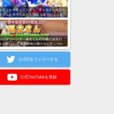
ホットケーキミックスで「ギャラクシードー
ナツ」を作ってみた！ 流れる星空のような
レンチン・レシピを紹介
5
レッサーパンダ・風太くんの23歳の誕生日
をお祝い！ 千葉市動物公園のセレモニーの
様子を紹介
公式Xをフォローする
公式YouTubeを登録