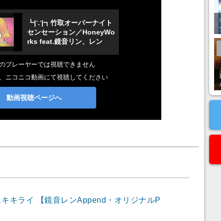
スキキライ 【鏡音レンAppend・オリジナルP