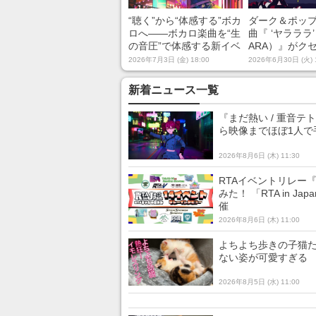
“聴く”から“体感する”ボカ
ダーク＆ポッ
ロへ――ボカロ楽曲を“生
曲『 ‘ヤラララ’
の音圧”で体感する新イベ
ARA）』がク
ント「Unmute vol.1 Pow
重音テト×歪み
2026年7月3日 (金) 18:00
2026年6月30日 (火) 
ered by ボカコレ」2026
ンドで“ヤララ
年8月2日開催
止まらない
新着ニュース一覧
『まだ熱い / 重音
ら映像までほぼ1人で
2026年8月6日 (木) 11:30
RTAイベントリレー
みた！ 「RTA in 
催
2026年8月6日 (木) 11:00
よちよち歩きの子猫た
ない姿が可愛すぎる
2026年8月5日 (水) 11:00