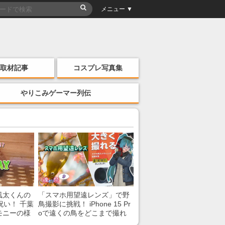
メニュー ▼
取材記事
コスプレ写真集
やりこみゲーマー列伝
風太くんの
「スマホ用望遠レンズ」で野
祝い！ 千葉
鳥撮影に挑戦！ iPhone 15 Pr
モニーの様
oで遠くの鳥をどこまで撮れ
る？