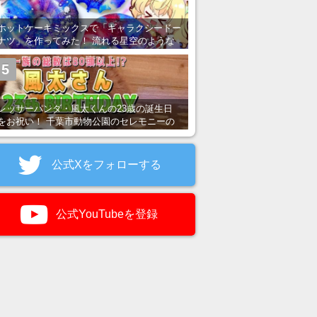
ホットケーキミックスで「ギャラクシードー
ナツ」を作ってみた！ 流れる星空のような
レンチン・レシピを紹介
5
レッサーパンダ・風太くんの23歳の誕生日
をお祝い！ 千葉市動物公園のセレモニーの
様子を紹介
公式Xをフォローする
公式YouTubeを登録