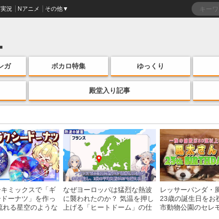
実況
Nアニメ
その他▼
ンガ
ボカロ特集
ゆっくり
殿堂入り記事
ーキミックスで「ギ
なぜヨーロッパは猛烈な熱波
レッサーパンダ・
ードーナツ」を作っ
に襲われたのか？ 気温を押し
23歳の誕生日をお
流れる星空のような
上げる「ヒートドーム」の仕
市動物公園のセレ
・レシピを紹介
組みを解説
子を紹介