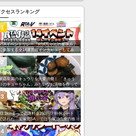
アクセスランキング
1
RTAイベントリレー『RTAちゃんの夏休み』
に参加する全14運営にインタビューしてみ
た！ 「RTA in Japan」のチャンネルの貸し
出しを利用し8/9から1週間にわたって開催
2
家庭菜園のキュウリを大量消費！ 「きゅう
りのキューちゃん」みたいなお漬物を作って
みた
3
83.1km走って高速料金250円!? 特例ルート
で訪れた「宝塚北SA」では手塚治虫全力推
し＆関西グルメが楽しめる！
4