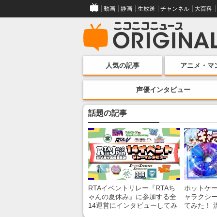
動画
静画
生放送
チャンネル
大百科
人気の記事
アニメ・マ
声優インタビュー
話題の記事
RTAイベントリレー『RTAち
ホットケ
ゃんの夏休み』に参加する全
ャラクシ
14運営にインタビューしてみ
てみた！ 
た！ 「RTA in Japan」のチャ
レンチン