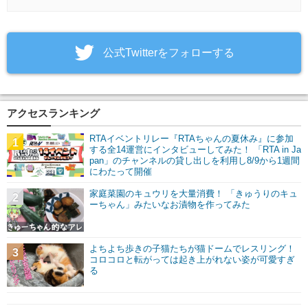
‎公式Twitterをフォローする
アクセスランキング
RTAイベントリレー『RTAちゃんの夏休み』に参加
1
する全14運営にインタビューしてみた！ 「RTA in Ja
pan」のチャンネルの貸し出しを利用し8/9から1週間
にわたって開催
家庭菜園のキュウリを大量消費！ 「きゅうりのキュ
2
ーちゃん」みたいなお漬物を作ってみた
よちよち歩きの子猫たちが猫ドームでレスリング！
3
コロコロと転がっては起き上がれない姿が可愛すぎ
る