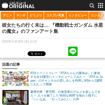
アニメ
マンガ
どうぶつ
コスプレ写真
インタビュー
エンタメ
サービス一覧
もっと見る
niconico
彼女たちの行く末は… 『機動戦士ガンダム 水星
の魔女』のファンアート集
動画
2022年11月10日 (木) 11:15
生放送
ニュース
チャンネル
話題の記事
マンガ
RTAイベントリレー『RTAちゃんの夏休み』に参加
する全14運営にインタビューしてみた！ 「RTA in Ja
pan」のチャンネルの貸し出しを利用し8/9から1週間
ニコニコQ
にわたって開催
豪華列車「夢空間」の食堂車のグルメを楽しんでき
た！ 人々を魅了した“特別な時間”を味わう様子に
「いいなあ」「行ってみたい」の声