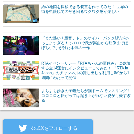
紙の地図を探検できる装置を作ってみた！ 世界の
街を虫眼鏡でのぞき回るワクワク感が楽しい
『まだ熱い / 重音テト』のサイバーパンクMVがか
っこよすぎる！ シロロウ氏が楽曲から映像までほ
ぼ1人で手がけた本気の一作
RTAイベントリレー『RTAちゃんの夏休み』に参加
する全14運営にインタビューしてみた！ 「RTA in
Japan」のチャンネルの貸し出しを利用し8/9から1
週間にわたって開催
よちよち歩きの子猫たちが猫ドームでレスリング！
コロコロと転がっては起き上がれない姿が可愛すぎ
る
公式Xをフォローする