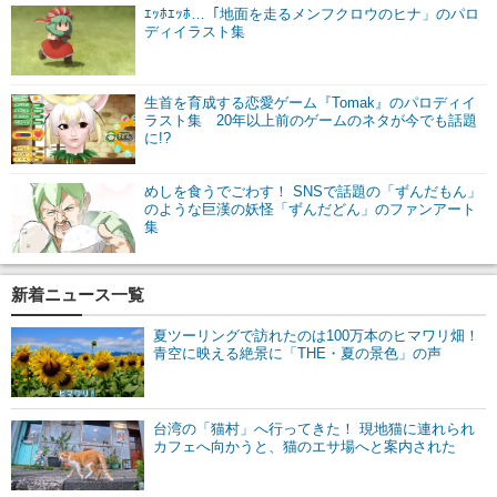
ｴｯﾎｴｯﾎ…「地面を走るメンフクロウのヒナ」のパロ
ディイラスト集
生首を育成する恋愛ゲーム『Tomak』のパロディイ
ラスト集 20年以上前のゲームのネタが今でも話題
に!?
めしを食うでごわす！ SNSで話題の「ずんだもん」
のような巨漢の妖怪「ずんだどん」のファンアート
集
新着ニュース一覧
夏ツーリングで訪れたのは100万本のヒマワリ畑！
青空に映える絶景に「THE・夏の景色」の声
台湾の「猫村」へ行ってきた！ 現地猫に連れられ
カフェへ向かうと、猫のエサ場へと案内された