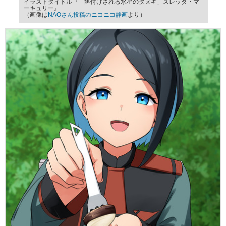
イラストタイトル『「餌付けされる水星のタヌキ」スレッタ・マ
ーキュリー』
（画像は
NAOさん投稿のニコニコ静画
より）