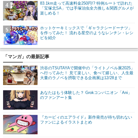
83.1km走って高速料金250円!? 特例ルートで訪れた
4
「宝塚北SA」では手塚治虫全力推し＆関西グルメが
楽しめる！
ホットケーキミックスで「ギャラクシードーナツ」
5
を作ってみた！ 流れる星空のようなレンチン・レシ
ピを紹介
「マンガ」の最新記事
渋谷のTSUTAYAで開催中の「ライトノベル展2025」
へ行ってみた！ 見て楽しい、食べて嬉しい、人生最
大量のラノベを摂取できる企画展は12/28まで
あなたはもう体験した？ Grokコンパニオン「Ani」
のファンアート集
『カービィのエアライド』新作発売が待ち切れない
ファンによるイラストまとめ