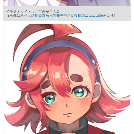
イラストタイトル『百合かごの星』
（画像は
亘井：幼馴染漫画４巻発売中さん投稿のニコニコ静画
より）