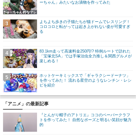
ーちゃん」みたいなお漬物を作ってみた
よちよち歩きの子猫たちが猫ドームでレスリング！
3
コロコロと転がっては起き上がれない姿が可愛すぎ
る
83.1km走って高速料金250円!? 特例ルートで訪れた
4
「宝塚北SA」では手塚治虫全力推し＆関西グルメが
楽しめる！
ホットケーキミックスで「ギャラクシードーナツ」
5
を作ってみた！ 流れる星空のようなレンチン・レシ
ピを紹介
「アニメ」の最新記事
『とんがり帽子のアトリエ』ココのペーパークラフ
トを作ってみた！ 自然なポーズと明るい笑顔が魅力
的