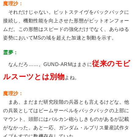
魔理沙：
それだけじゃない。ビットステイヴをバックパックに
接続し、機動性能を向上させた形態がビットオンフォー
ムだ。この形態はスピードの強化だけでなく、あらゆる
姿勢においてMSの域を超えた加速と制動を示す。
霊夢：
従来のモビ
なんだろ……。GUND-ARMはまさに
ルスーツとは別物
よね。
魔理沙：
まあ、まだまだ研究段階の兵器とも言えるけどな。他
の兵装としてはビームサーベルをバックパックの上部に
マウント、頭部にはバルカン砲らしきものがあるが記載
がなかった。あと一応、ガンダム・ルブリス量産試作タ
イプもすでに数機存在していた。