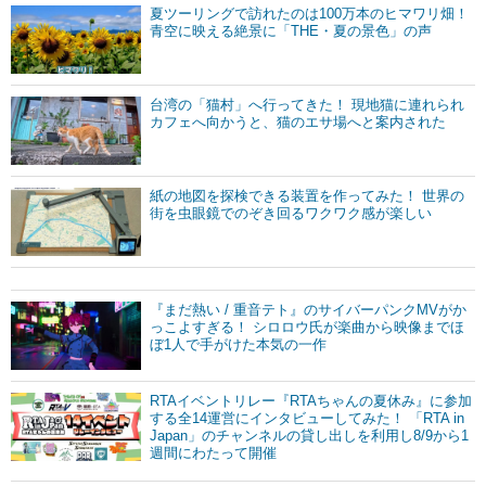
夏ツーリングで訪れたのは100万本のヒマワリ畑！
青空に映える絶景に「THE・夏の景色」の声
台湾の「猫村」へ行ってきた！ 現地猫に連れられ
カフェへ向かうと、猫のエサ場へと案内された
紙の地図を探検できる装置を作ってみた！ 世界の
街を虫眼鏡でのぞき回るワクワク感が楽しい
『まだ熱い / 重音テト』のサイバーパンクMVがか
っこよすぎる！ シロロウ氏が楽曲から映像までほ
ぼ1人で手がけた本気の一作
RTAイベントリレー『RTAちゃんの夏休み』に参加
する全14運営にインタビューしてみた！ 「RTA in
Japan」のチャンネルの貸し出しを利用し8/9から1
週間にわたって開催