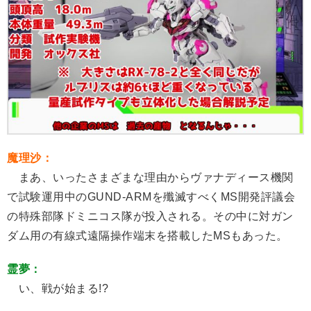
魔理沙：
まあ、いったさまざまな理由からヴァナディース機関
で試験運用中のGUND-ARMを殲滅すべくMS開発評議会
の特殊部隊ドミニコス隊が投入される。その中に対ガン
ダム用の有線式遠隔操作端末を搭載したMSもあった。
霊夢：
い、戦が始まる!?