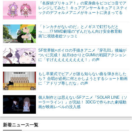
『名探偵プリキュア！』の変身曲をピコピコ音でア
レンジしてみた！ キュアアンサー＆キュアミスティ
ックのデフォルメアニメがキュートに決まってる
「トンカチがないのだ」とノギスで釘打ちだと
っ……!? MMD劇場の“ずんだもん向け安全教育動
画”に視聴者総ツッコミ
SF世界観×ボイロの手描きアニメ『穿孔01』後編が
ついに完成！ 結月ゆかりとGUMIの戦闘アクション
に「すげええええええええ！」の声
もし卒業式でピアノが誰も知らない曲を弾き出した
ら？ 合唱が必死に何とかしようとするショート動画
に「アドリブ尊しだな」の声
個人制作とは思えないSFアニメ『SOLAR LINE（ソ
ーラーライン）』が完結！ 3DCGで作られた劇場動
画が映画レベルの没入感
新着ニュース一覧