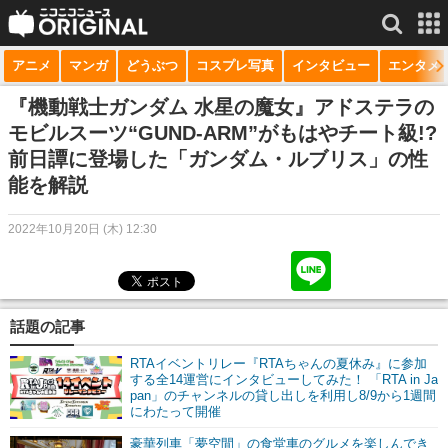
アニメ
マンガ
どうぶつ
コスプレ写真
インタビュー
エンタメ
サービス一覧
もっと見る
niconico
『機動戦士ガンダム 水星の魔女』アドステラの
モビルスーツ“GUND-ARM”がもはやチート級!?
動画
前日譚に登場した「ガンダム・ルブリス」の性
能を解説
生放送
ニュース
2022年10月20日 (木) 12:30
チャンネル
マンガ
話題の記事
ニコニコQ
RTAイベントリレー『RTAちゃんの夏休み』に参加
する全14運営にインタビューしてみた！ 「RTA in Ja
pan」のチャンネルの貸し出しを利用し8/9から1週間
にわたって開催
豪華列車「夢空間」の食堂車のグルメを楽しんでき