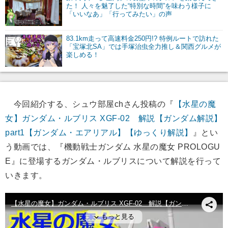
た！ 人々を魅了した“特別な時間”を味わう様子に
「いいなあ」「行ってみたい」の声
83.1km走って高速料金250円!? 特例ルートで訪れた
「宝塚北SA」では手塚治虫全力推し＆関西グルメが
楽しめる！
今回紹介する、シュウ部屋chさん投稿の『
【水星の魔
女】ガンダム・ルブリス XGF-02 解説【ガンダム解説】
part1【ガンダム・エアリアル】【ゆっくり解説】
』とい
う動画では、『機動戦士ガンダム 水星の魔女 PROLOGU
E』に登場するガンダム・ルブリスについて解説を行って
いきます。