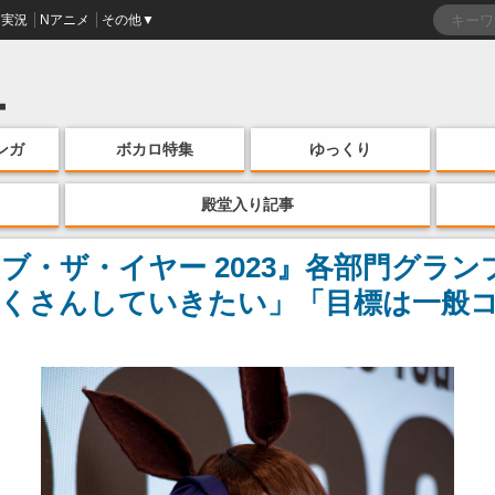
実況
Nアニメ
その他▼
ンガ
ボカロ特集
ゆっくり
殿堂入り記事
ブ・ザ・イヤー 2023』各部門グラ
たくさんしていきたい」「目標は一般