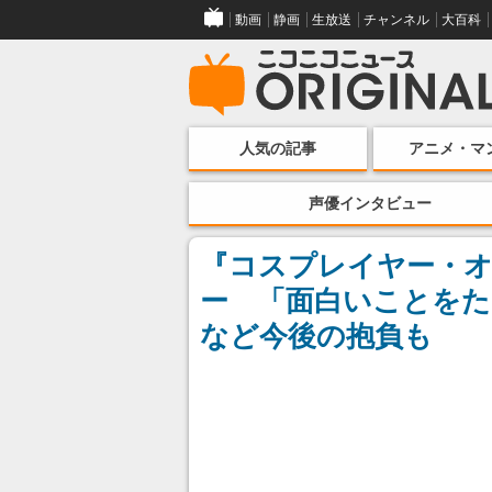
動画
静画
生放送
チャンネル
大百科
人気の記事
アニメ・マ
声優インタビュー
『コスプレイヤー・オ
ー 「面白いことを
など今後の抱負も