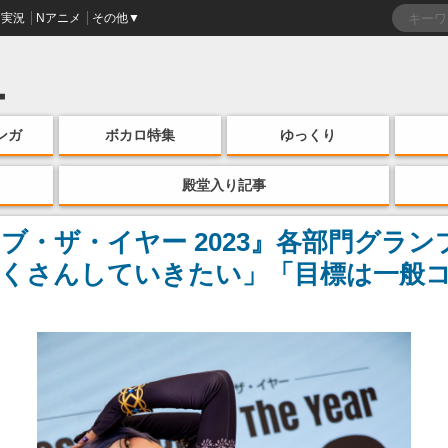
実況
Nアニメ
その他▼
ンガ
ボカロ特集
ゆっくり
殿堂入り記事
ブ・ザ・イヤー 2023』各部門グラ
たくさんしていきたい」「目標は一般