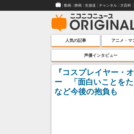
動画
静画
生放送
チャンネル
大百科
人気の記事
アニメ・マ
声優インタビュー
『コスプレイヤー・オ
ー 「面白いことを
など今後の抱負も