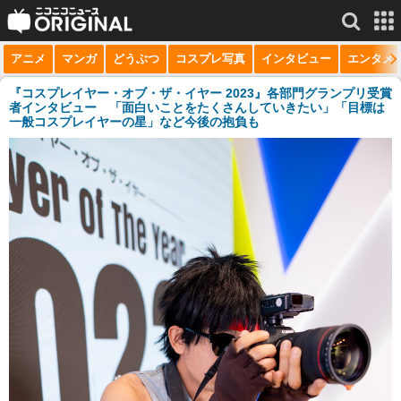
アニメ
マンガ
どうぶつ
コスプレ写真
インタビュー
エンタメ
サービス一覧
もっと見る
niconico
『コスプレイヤー・オブ・ザ・イヤー 2023』各部門グランプリ受賞
者インタビュー 「面白いことをたくさんしていきたい」「目標は
一般コスプレイヤーの星」など今後の抱負も
動画
生放送
ニュース
チャンネル
マンガ
ニコニコQ