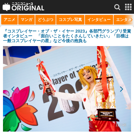
アニメ
マンガ
どうぶつ
コスプレ写真
インタビュー
エンタメ
サービス一覧
もっと見る
niconico
『コスプレイヤー・オブ・ザ・イヤー 2023』各部門グランプリ受賞
者インタビュー 「面白いことをたくさんしていきたい」「目標は
一般コスプレイヤーの星」など今後の抱負も
動画
生放送
ニュース
チャンネル
マンガ
ニコニコQ
11 / 46