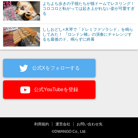
よちよち歩きの子猫たちが猫ドームでレスリング！
コロコロと転がっては起き上がれない姿が可愛すぎ
る
ししおどし×木琴で「ドレミファソラシド」を鳴ら
してみた！ 『ロンドン橋』の演奏にチャレンジす
るも最後のド、鳴らずに終幕
公式Xをフォローする
公式YouTubeを登録
利用規約
運営会社
お問い合わせ先
©DWANGO Co., Ltd.