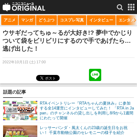
アニメ
マンガ
どうぶつ
コスプレ写真
インタビュー
エンタメ
サービス一覧
もっと見る
niconico
ウサギだってちゅ～るが大好き!? 夢中でかじり
ついて袋をビリビリにするので手であげたら…
動画
逃げ出した！
生放送
2022年10月1日 (土) 17:00
ニュース
チャンネル
話題の記事
マンガ
RTAイベントリレー『RTAちゃんの夏休み』に参加
ニコニコQ
する全14運営にインタビューしてみた！ 「RTA in Ja
pan」のチャンネルの貸し出しを利用し8/9から1週間
にわたって開催
レッサーパンダ・風太くんの23歳の誕生日をお祝
い！ 千葉市動物公園のセレモニーの様子を紹介