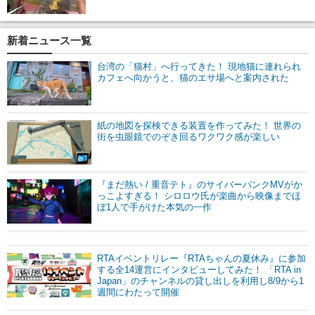
新着ニュース一覧
台湾の「猫村」へ行ってきた！ 現地猫に連れられ
カフェへ向かうと、猫のエサ場へと案内された
紙の地図を探検できる装置を作ってみた！ 世界の
街を虫眼鏡でのぞき回るワクワク感が楽しい
『まだ熱い / 重音テト』のサイバーパンクMVがか
っこよすぎる！ シロロウ氏が楽曲から映像までほ
ぼ1人で手がけた本気の一作
RTAイベントリレー『RTAちゃんの夏休み』に参加
する全14運営にインタビューしてみた！ 「RTA in
Japan」のチャンネルの貸し出しを利用し8/9から1
週間にわたって開催