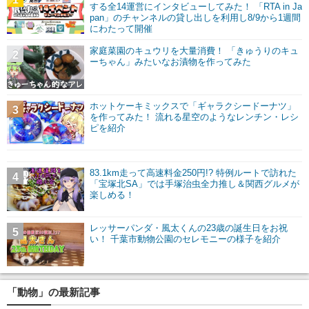
する全14運営にインタビューしてみた！ 「RTA in Ja
pan」のチャンネルの貸し出しを利用し8/9から1週間
にわたって開催
家庭菜園のキュウリを大量消費！ 「きゅうりのキュ
2
ーちゃん」みたいなお漬物を作ってみた
ホットケーキミックスで「ギャラクシードーナツ」
3
を作ってみた！ 流れる星空のようなレンチン・レシ
ピを紹介
83.1km走って高速料金250円!? 特例ルートで訪れた
4
「宝塚北SA」では手塚治虫全力推し＆関西グルメが
楽しめる！
レッサーパンダ・風太くんの23歳の誕生日をお祝
5
い！ 千葉市動物公園のセレモニーの様子を紹介
「動物」の最新記事