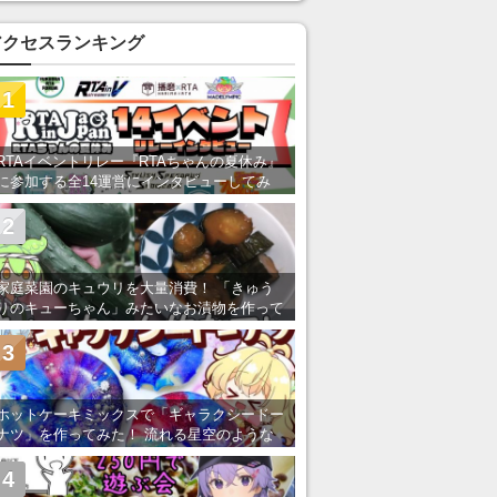
い」の声
アクセスランキング
1
RTAイベントリレー『RTAちゃんの夏休み』
に参加する全14運営にインタビューしてみ
た！ 「RTA in Japan」のチャンネルの貸し
出しを利用し8/9から1週間にわたって開催
2
家庭菜園のキュウリを大量消費！ 「きゅう
りのキューちゃん」みたいなお漬物を作って
みた
3
ホットケーキミックスで「ギャラクシードー
ナツ」を作ってみた！ 流れる星空のような
レンチン・レシピを紹介
4