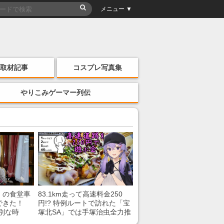
メニュー ▼
取材記事
コスプレ写真集
やりこみゲーマー列伝
」の食堂車
83.1km走って高速料金250
できた！
円!? 特例ルートで訪れた「宝
別な時
塚北SA」では手塚治虫全力推
「いいな
し＆関西グルメが楽しめる！