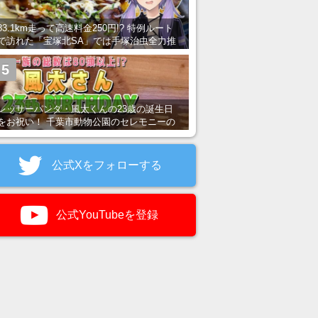
83.1km走って高速料金250円!? 特例ルート
で訪れた「宝塚北SA」では手塚治虫全力推
し＆関西グルメが楽しめる！
5
レッサーパンダ・風太くんの23歳の誕生日
をお祝い！ 千葉市動物公園のセレモニーの
様子を紹介
公式Xをフォローする
公式YouTubeを登録