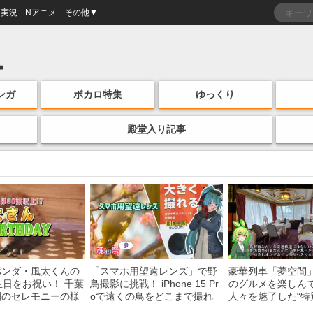
実況
Nアニメ
その他▼
ンガ
ボカロ特集
ゆっくり
殿堂入り記事
パンダ・風太くんの
「スマホ用望遠レンズ」で野
豪華列車「夢空間
生日をお祝い！ 千葉
鳥撮影に挑戦！ iPhone 15 Pr
のグルメを楽しん
園のセレモニーの様
oで遠くの鳥をどこまで撮れ
人々を魅了した“特
る？
間”を味わう様子に