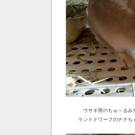
ウサギ用のちゅ～るみた
ランドドワーフのナナち