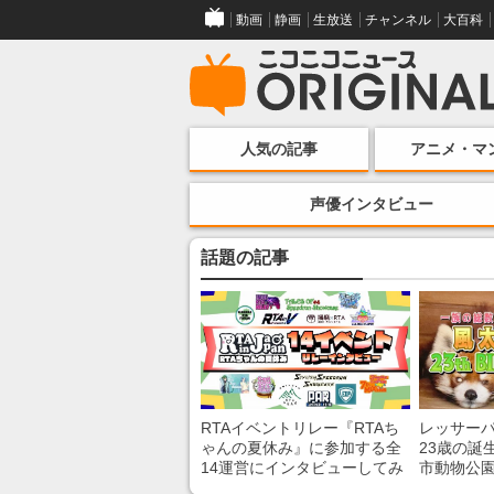
動画
静画
生放送
チャンネル
大百科
人気の記事
アニメ・マ
声優インタビュー
話題の記事
RTAイベントリレー『RTAち
レッサー
ゃんの夏休み』に参加する全
23歳の誕
14運営にインタビューしてみ
市動物公
た！ 「RTA in Japan」のチャ
子を紹介