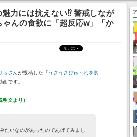
あ」「行ってみた
の魅力には抗えない⁉ 警戒しなが
ちゃんの食欲に「超反応w」「か
りらさん
が投稿した『
うさうさぴゅ～れを食
動画です。
説明文より）
みたいなのがあったのであげてみまし