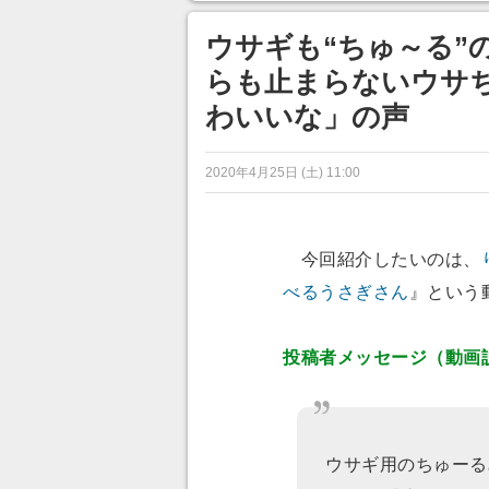
ンネルの貸し出しを利用し8/9
から1週間にわたって開催
ウサギも“ちゅ～る”
らも止まらないウサ
わいいな」の声
2020年4月25日 (土) 11:00
今回紹介したいのは、
べるうさぎさん
』という
投稿者メッセージ（動画
ウサギ用のちゅーる