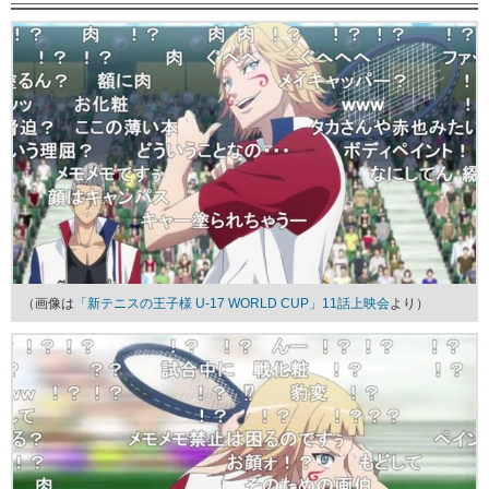
（画像は
「新テニスの王子様 U-17 WORLD CUP」11話上映会
より）