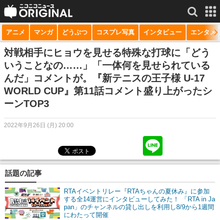
アニメ
マンガ
どうぶつ
コスプレ写真
インタビュー
エンタメ
サービス一覧
もっと見る
niconico
対戦相手にヒョウを見せる特殊な打球に「どう
いうことなの……」「一体何を見せられている
動画
んだ」コメントが。『新テニスの王子様 U-17
WORLD CUP』第11話コメント盛り上がったシ
生放送
ーンTOP3
ニュース
2022年9月26日 (月) 20:00
チャンネル
マンガ
ニコニコQ
話題の記事
RTAイベントリレー『RTAちゃんの夏休み』に参加
する全14運営にインタビューしてみた！ 「RTA in Ja
pan」のチャンネルの貸し出しを利用し8/9から1週間
にわたって開催