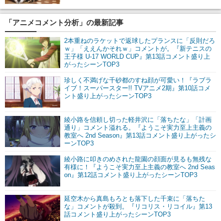
「アニメコメント分析」の最新記事
2本重ねのラケットで返球したプランスに「反則だろ
ｗ」「ええんかそれｗ」コメントが。『新テニスの
王子様 U-17 WORLD CUP』第13話コメント盛り上
がったシーンTOP3
珍しく不満げな千砂都のすね顔が可愛い！『ラブラ
イブ！スーパースター!! TVアニメ2期』第10話コメ
ント盛り上がったシーンTOP3
綾小路を信頼し切った軽井沢に「落ちたな」「計画
通り」コメント溢れる。『ようこそ実力至上主義の
教室へ 2nd Season』第13話コメント盛り上がったシ
ーンTOP3
綾小路に叩きのめされた龍園の顔面が見るも無残な
有様に！『ようこそ実力至上主義の教室へ 2nd Seas
on』第12話コメント盛り上がったシーンTOP3
延空木から真島もろとも落下した千束に「落ちた
な」コメントが殺到。『リコリス・リコイル』第13
話コメント盛り上がったシーンTOP3