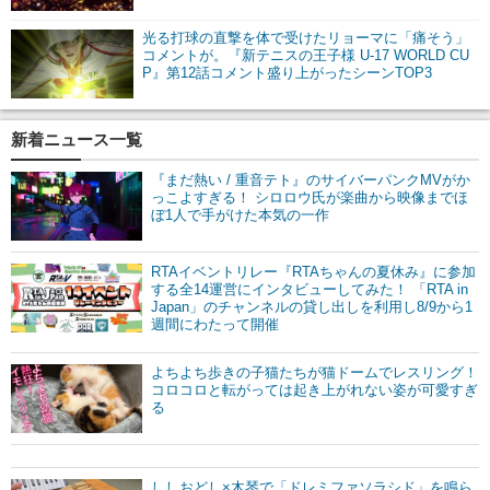
光る打球の直撃を体で受けたリョーマに「痛そう」
コメントが。『新テニスの王子様 U-17 WORLD CU
P』第12話コメント盛り上がったシーンTOP3
新着ニュース一覧
『まだ熱い / 重音テト』のサイバーパンクMVがか
っこよすぎる！ シロロウ氏が楽曲から映像までほ
ぼ1人で手がけた本気の一作
RTAイベントリレー『RTAちゃんの夏休み』に参加
する全14運営にインタビューしてみた！ 「RTA in
Japan」のチャンネルの貸し出しを利用し8/9から1
週間にわたって開催
よちよち歩きの子猫たちが猫ドームでレスリング！
コロコロと転がっては起き上がれない姿が可愛すぎ
る
ししおどし×木琴で「ドレミファソラシド」を鳴ら