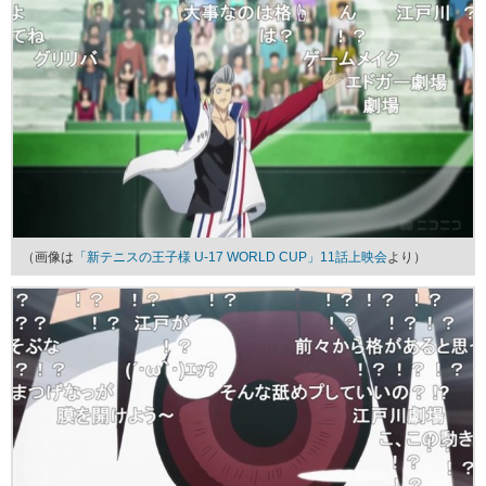
（画像は
「新テニスの王子様 U-17 WORLD CUP」11話上映会
より）