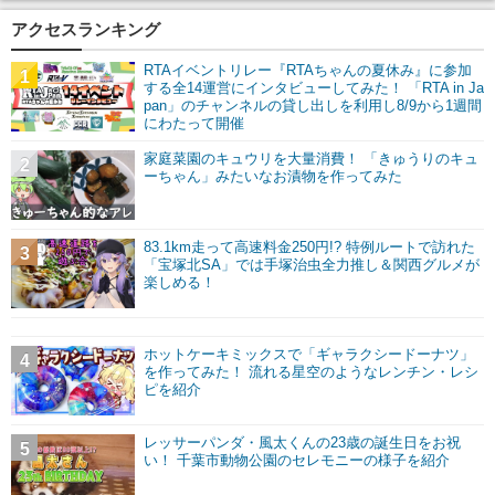
アクセスランキング
RTAイベントリレー『RTAちゃんの夏休み』に参加
1
する全14運営にインタビューしてみた！ 「RTA in Ja
pan」のチャンネルの貸し出しを利用し8/9から1週間
にわたって開催
家庭菜園のキュウリを大量消費！ 「きゅうりのキュ
2
ーちゃん」みたいなお漬物を作ってみた
83.1km走って高速料金250円!? 特例ルートで訪れた
3
「宝塚北SA」では手塚治虫全力推し＆関西グルメが
楽しめる！
ホットケーキミックスで「ギャラクシードーナツ」
4
を作ってみた！ 流れる星空のようなレンチン・レシ
ピを紹介
レッサーパンダ・風太くんの23歳の誕生日をお祝
5
い！ 千葉市動物公園のセレモニーの様子を紹介