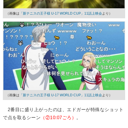
（画像は
「新テニスの王子様 U-17 WORLD CUP」11話上映会
より）
（画像は
「新テニスの王子様 U-17 WORLD CUP」11話上映会
より）
2番目に盛り上がったのは、エドガーが特殊なショット
で点を取るシーン
（②10:07ごろ）
。