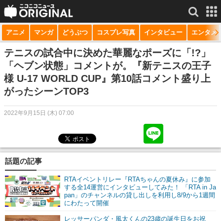
アニメ
マンガ
どうぶつ
コスプレ写真
インタビュー
エンタメ
サービス一覧
もっと見る
niconico
テニスの試合中に決めた華麗なポーズに「!?」
「ヘブン状態」コメントが。『新テニスの王子
動画
様 U-17 WORLD CUP』第10話コメント盛り上
がったシーンTOP3
生放送
ニュース
2022年9月15日 (木) 07:00
チャンネル
マンガ
話題の記事
ニコニコQ
RTAイベントリレー『RTAちゃんの夏休み』に参加
する全14運営にインタビューしてみた！ 「RTA in Ja
pan」のチャンネルの貸し出しを利用し8/9から1週間
にわたって開催
レッサーパンダ・風太くんの23歳の誕生日をお祝