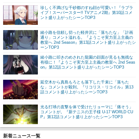
珍しく不満げな千砂都のすね顔が可愛い！『ラブラ
イブ！スーパースター!! TVアニメ2期』第10話コメ
ント盛り上がったシーンTOP3
綾小路を信頼し切った軽井沢に「落ちたな」「計画
通り」コメント溢れる。『ようこそ実力至上主義の
教室へ 2nd Season』第13話コメント盛り上がったシ
ーンTOP3
綾小路に叩きのめされた龍園の顔面が見るも無残な
有様に！『ようこそ実力至上主義の教室へ 2nd Seas
on』第12話コメント盛り上がったシーンTOP3
延空木から真島もろとも落下した千束に「落ちた
な」コメントが殺到。『リコリス・リコイル』第13
話コメント盛り上がったシーンTOP3
光る打球の直撃を体で受けたリョーマに「痛そう」
コメントが。『新テニスの王子様 U-17 WORLD CU
P』第12話コメント盛り上がったシーンTOP3
新着ニュース一覧