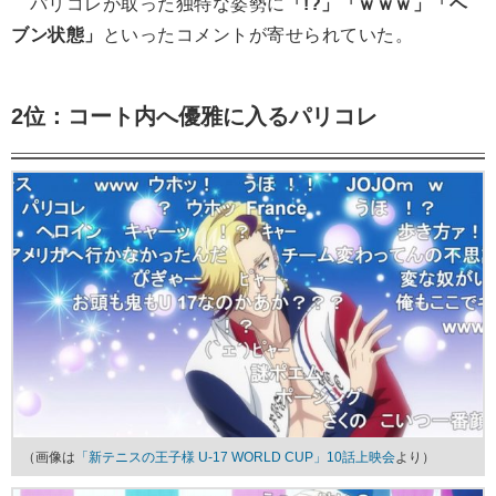
パリコレが取った独特な姿勢に
「!?」「ｗｗｗ」「ヘ
ブン状態」
といったコメントが寄せられていた。
2位：コート内へ優雅に入るパリコレ
（画像は
「新テニスの王子様 U-17 WORLD CUP」10話上映会
より）