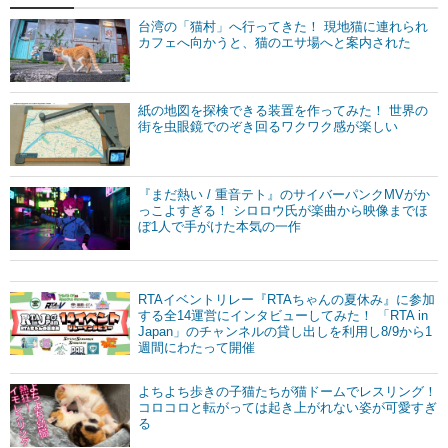
台湾の「猫村」へ行ってきた！ 現地猫に連れられ
カフェへ向かうと、猫のエサ場へと案内された
紙の地図を探検できる装置を作ってみた！ 世界の
街を虫眼鏡でのぞき回るワクワク感が楽しい
『まだ熱い / 重音テト』のサイバーパンクMVがか
っこよすぎる！ シロロウ氏が楽曲から映像までほ
ぼ1人で手がけた本気の一作
RTAイベントリレー『RTAちゃんの夏休み』に参加
する全14運営にインタビューしてみた！ 「RTA in
Japan」のチャンネルの貸し出しを利用し8/9から1
週間にわたって開催
よちよち歩きの子猫たちが猫ドームでレスリング！
コロコロと転がっては起き上がれない姿が可愛すぎ
る