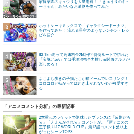
家庭菜園のキュウリを大量消費！ 「きゅうりのキュ
2
ーちゃん」みたいなお漬物を作ってみた
ホットケーキミックスで「ギャラクシードーナツ」
3
を作ってみた！ 流れる星空のようなレンチン・レシ
ピを紹介
83.1km走って高速料金250円!? 特例ルートで訪れた
4
「宝塚北SA」では手塚治虫全力推し＆関西グルメが
楽しめる！
よちよち歩きの子猫たちが猫ドームでレスリング！
5
コロコロと転がっては起き上がれない姿が可愛すぎ
る
「アニメコメント分析」の最新記事
2本重ねのラケットで返球したプランスに「反則だろ
ｗ」「ええんかそれｗ」コメントが。『新テニスの
王子様 U-17 WORLD CUP』第13話コメント盛り上
がったシーンTOP3