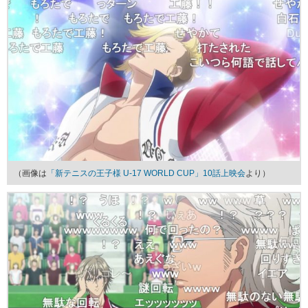
（画像は
「新テニスの王子様 U-17 WORLD CUP」10話上映会
より）