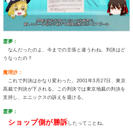
霊夢：
なんだったのよ、今までの主張と違うわね。判決はど
うなったの？
魔理沙：
これで判決はかなり変わった。2001年3月27日、東京
高裁で判決が下される。この判決では東京地裁の判決を
支持し、エニックスの訴えを退ける。
霊夢：
ショップ側が勝訴
したってことね。