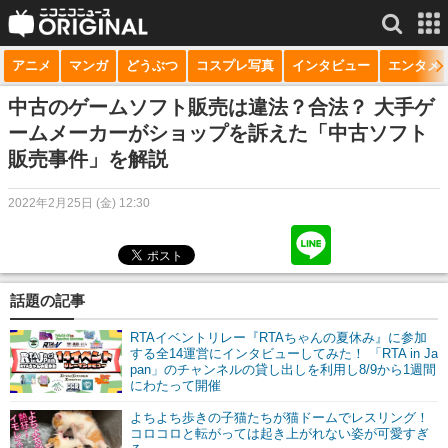
アニメ
マンガ
どうぶつ
コスプレ写真
インタビュー
エンタメ
サービス一覧
もっと見る
niconico
中古のゲームソフト販売は違法？合法？ 大手ゲ
ームメーカーがショップを訴えた「中古ソフト
動画
販売事件」を解説
生放送
2022年2月25日 (金) 12:30
ニュース
チャンネル
話題の記事
マンガ
RTAイベントリレー『RTAちゃんの夏休み』に参加
ニコニコQ
する全14運営にインタビューしてみた！ 「RTA in Ja
pan」のチャンネルの貸し出しを利用し8/9から1週間
にわたって開催
よちよち歩きの子猫たちが猫ドームでレスリング！
コロコロと転がっては起き上がれない姿が可愛すぎ