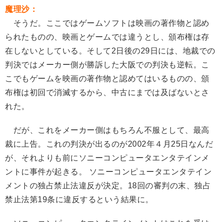
魔理沙：
そうだ。ここではゲームソフトは映画の著作物と認め
られたものの、映画とゲームでは違うとし、頒布権は存
在しないとしている。そして2日後の29日には、地裁での
判決ではメーカー側が勝訴した大阪での判決も逆転。こ
こでもゲームを映画の著作物と認めてはいるものの、頒
布権は初回で消滅するから、中古にまでは及ばないとさ
れた。
だが、これをメーカー側はもちろん不服として、最高
裁に上告。これの判決が出るのが2002年４月25日なんだ
が、それよりも前にソニーコンピュータエンタテインメ
ントに事件が起きる。 ソニーコンピュータエンタテイン
メントの独占禁止法違反が決定。18回の審判の末、独占
禁止法第19条に違反するという結果に。