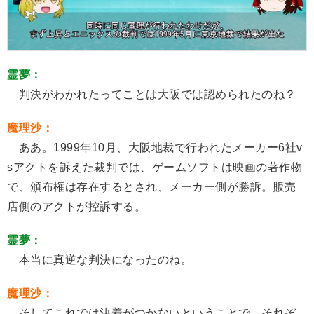
霊夢：
判決がわかれたってことは大阪では認められたのね？
魔理沙：
ああ。1999年10月、大阪地裁で行われたメーカー6社v
sアクトを訴えた裁判では、ゲームソフトは映画の著作物
で、頒布権は存在するとされ、メーカー側が勝訴。販売
店側のアクトが控訴する。
霊夢：
本当に真逆な判決になったのね。
魔理沙：
そしてこれでは決着がつかないということで、それぞ