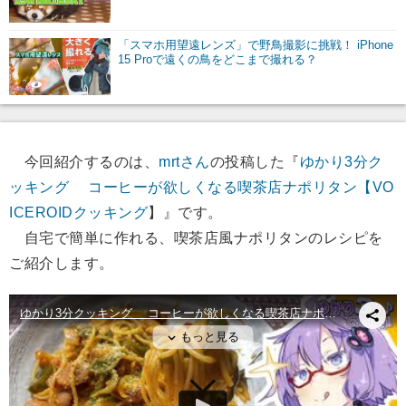
「スマホ用望遠レンズ」で野鳥撮影に挑戦！ iPhone
15 Proで遠くの鳥をどこまで撮れる？
今回紹介するのは、
mrtさん
の投稿した『
ゆかり3分ク
ッキング コーヒーが欲しくなる喫茶店ナポリタン【VO
ICEROIDクッキング
】』です。
自宅で簡単に作れる、喫茶店風ナポリタンのレシピを
ご紹介します。