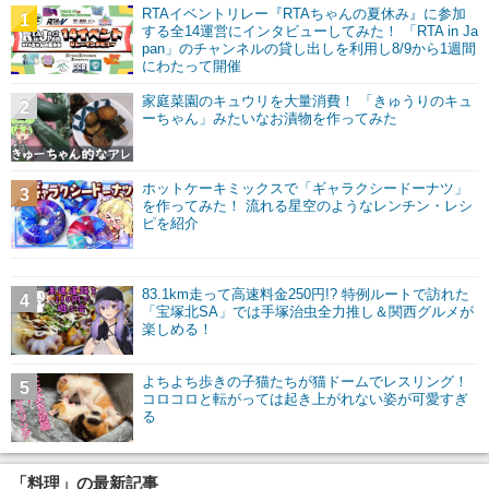
RTAイベントリレー『RTAちゃんの夏休み』に参加
1
する全14運営にインタビューしてみた！ 「RTA in Ja
pan」のチャンネルの貸し出しを利用し8/9から1週間
にわたって開催
家庭菜園のキュウリを大量消費！ 「きゅうりのキュ
2
ーちゃん」みたいなお漬物を作ってみた
ホットケーキミックスで「ギャラクシードーナツ」
3
を作ってみた！ 流れる星空のようなレンチン・レシ
ピを紹介
83.1km走って高速料金250円!? 特例ルートで訪れた
4
「宝塚北SA」では手塚治虫全力推し＆関西グルメが
楽しめる！
よちよち歩きの子猫たちが猫ドームでレスリング！
5
コロコロと転がっては起き上がれない姿が可愛すぎ
る
「料理」の最新記事