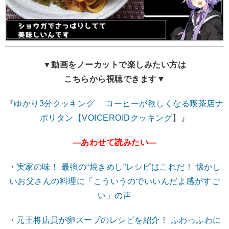
▼動画をノーカットで楽しみたい方は
こちらから視聴できます▼
『
ゆかり3分クッキング コーヒーが欲しくなる喫茶店ナ
ポリタン【VOICEROIDクッキング
】』
―あわせて読みたい―
・
実家の味！ 最強の“焼きめし”レシピはこれだ！ 懐かし
いお父さんの料理に「こういうのでいいんだよ感がすご
い」の声
・
元王将店員が卵スープのレシピを紹介！ ふわっふわに