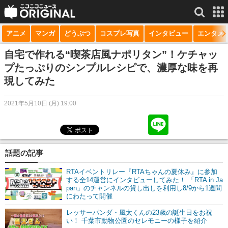
アニメ
マンガ
どうぶつ
コスプレ写真
インタビュー
エンタメ
サービス一覧
もっと見る
niconico
自宅で作れる“喫茶店風ナポリタン”！ケチャッ
プたっぷりのシンプルレシピで、濃厚な味を再
動画
現してみた
生放送
2021年5月10日 (月) 19:00
ニュース
チャンネル
話題の記事
マンガ
RTAイベントリレー『RTAちゃんの夏休み』に参加
ニコニコQ
する全14運営にインタビューしてみた！ 「RTA in Ja
pan」のチャンネルの貸し出しを利用し8/9から1週間
にわたって開催
レッサーパンダ・風太くんの23歳の誕生日をお祝
い！ 千葉市動物公園のセレモニーの様子を紹介