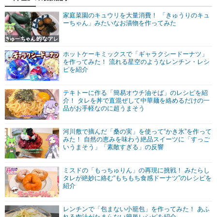
家庭菜園のキュウリを大量消費！ 「きゅうりのキュ
ーちゃん」みたいなお漬物を作ってみた
ホットケーキミックスで「ギャラクシードーナツ」
を作ってみた！ 流れる星空のようなレンチン・レシ
ピを紹介
テキトーに作る「簡易オウチ油そば」のレシピを紹
介！ タレを丼で直混ぜして中華麺を絡めるだけの一
品がお手軽なのに超うまそう
河川敷で摘んだ「桑の実」を使って“かき氷”を作って
みた！ 自然の恵みを味わう絶品スイーツに「すっご
いうまそう」「素敵すぎる」の反響
ミスドの「もっちゅりん」の再現に挑戦！ みたらし
タレが絶妙に絡む“もちもち食感ドーナツ”のレシピを
紹介
レンチンで「包まない小籠包」を作ってみた！ あふ
れる肉汁がたまらない簡単レシピを紹介