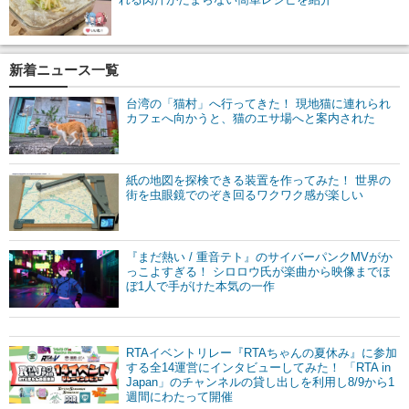
新着ニュース一覧
台湾の「猫村」へ行ってきた！ 現地猫に連れられ
カフェへ向かうと、猫のエサ場へと案内された
紙の地図を探検できる装置を作ってみた！ 世界の
街を虫眼鏡でのぞき回るワクワク感が楽しい
『まだ熱い / 重音テト』のサイバーパンクMVがか
っこよすぎる！ シロロウ氏が楽曲から映像までほ
ぼ1人で手がけた本気の一作
RTAイベントリレー『RTAちゃんの夏休み』に参加
する全14運営にインタビューしてみた！ 「RTA in
Japan」のチャンネルの貸し出しを利用し8/9から1
週間にわたって開催