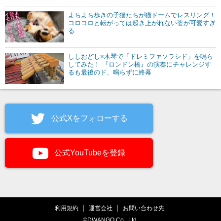
よちよち歩きの子猫たちが猫ドームでレスリング！
コロコロと転がっては起き上がれない姿が可愛すぎ
る
ししおどし×木琴で「ドレミファソラシド」を鳴ら
してみた！ 『ロンドン橋』の演奏にチャレンジす
るも最後のド、鳴らずに終幕
公式Xをフォローする
公式YouTubeを登録
利用規約
運営会社
お問い合わせ先
©DWANGO Co., Ltd.