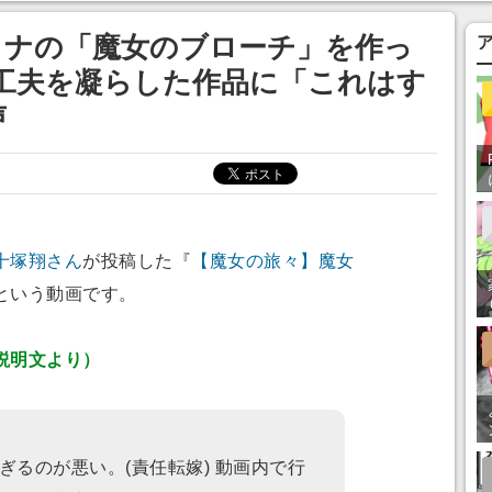
ってみたい」の声
イナの「魔女のブローチ」を作っ
工夫を凝らした作品に「これはす
声
十塚翔さん
が投稿した『
【魔女の旅々】魔女
という動画です。
説明文より）
ぎるのが悪い。(責任転嫁) 動画内で行