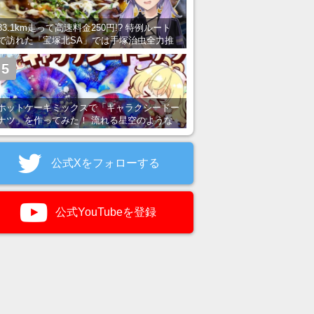
83.1km走って高速料金250円!? 特例ルート
で訪れた「宝塚北SA」では手塚治虫全力推
し＆関西グルメが楽しめる！
5
ホットケーキミックスで「ギャラクシードー
ナツ」を作ってみた！ 流れる星空のような
レンチン・レシピを紹介
公式Xをフォローする
公式YouTubeを登録