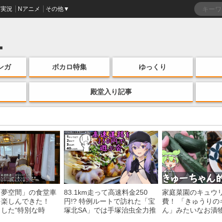
実況
Nアニメ
その他▼
ンガ
ボカロ特集
ゆっくり
殿堂入り記事
「夢空間」の食堂車
83.1km走って高速料金250
家庭菜園のキュウ
を楽しんできた！
円!? 特例ルートで訪れた「宝
費！ 「きゅうりの
した“特別な時
塚北SA」では手塚治虫全力推
ん」みたいなお漬
う様子に「いいな
し＆関西グルメが楽しめる！
みた