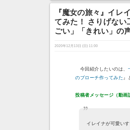
ンネルの貸し出しを利用し8/9
あ」「行
から1週間にわたって開催
『魔女の旅々』イレ
てみた！ さりげない
ごい」「きれい」の
2020年12月13日 (日) 11:00
今回紹介したいのは、
のブローチ作ってみた
』
投稿者メッセージ（動画
イレイナが可愛いす