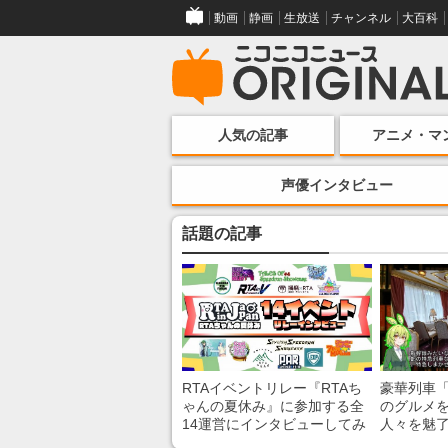
動画
静画
生放送
チャンネル
大百科
人気の記事
アニメ・マ
声優インタビュー
話題の記事
RTAイベントリレー『RTAち
豪華列車
ゃんの夏休み』に参加する全
のグルメ
14運営にインタビューしてみ
人々を魅了
た！ 「RTA in Japan」のチャ
間”を味わ