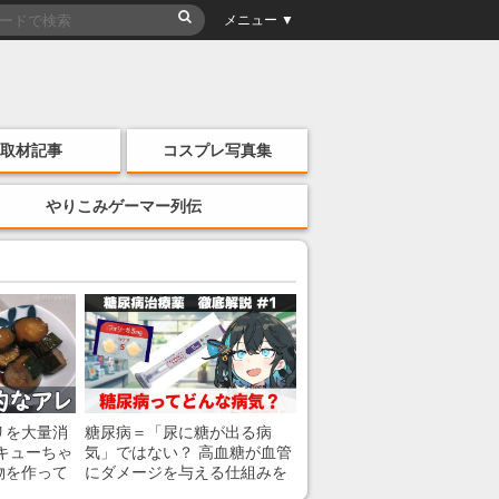
メニュー ▼
取材記事
コスプレ写真集
やりこみゲーマー列伝
リを大量消
糖尿病＝「尿に糖が出る病
キューちゃ
気」ではない？ 高血糖が血管
物を作って
にダメージを与える仕組みを
薬剤師が解説