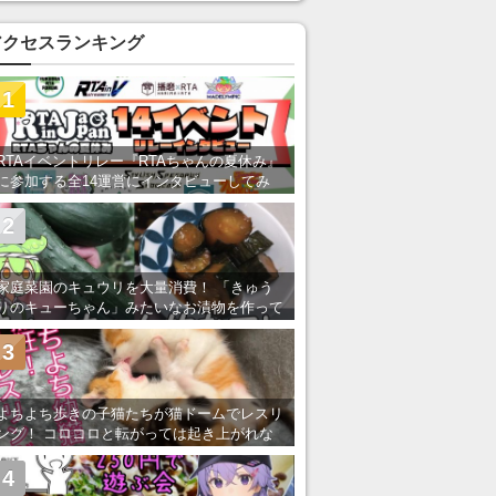
アクセスランキング
1
RTAイベントリレー『RTAちゃんの夏休み』
に参加する全14運営にインタビューしてみ
た！ 「RTA in Japan」のチャンネルの貸し
出しを利用し8/9から1週間にわたって開催
2
家庭菜園のキュウリを大量消費！ 「きゅう
りのキューちゃん」みたいなお漬物を作って
みた
3
よちよち歩きの子猫たちが猫ドームでレスリ
ング！ コロコロと転がっては起き上がれな
い姿が可愛すぎる
4