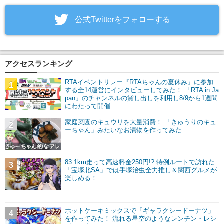
‎公式Twitterをフォローする
アクセスランキング
RTAイベントリレー『RTAちゃんの夏休み』に参加
1
する全14運営にインタビューしてみた！ 「RTA in Ja
pan」のチャンネルの貸し出しを利用し8/9から1週間
にわたって開催
家庭菜園のキュウリを大量消費！ 「きゅうりのキュ
2
ーちゃん」みたいなお漬物を作ってみた
83.1km走って高速料金250円!? 特例ルートで訪れた
3
「宝塚北SA」では手塚治虫全力推し＆関西グルメが
楽しめる！
ホットケーキミックスで「ギャラクシードーナツ」
4
を作ってみた！ 流れる星空のようなレンチン・レシ