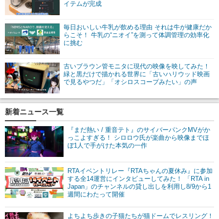
イテムが完成
毎日おいしい牛乳が飲める理由 それは牛が健康だか
らこそ！ 牛乳の“ニオイ”を測って体調管理の効率化
に挑む
古いブラウン管モニタに現代の映像を映してみた！
緑と黒だけで描かれる世界に「古いハリウッド映画
で見るやつだ」「オシロスコープみたい」の声
新着ニュース一覧
『まだ熱い / 重音テト』のサイバーパンクMVがか
っこよすぎる！ シロロウ氏が楽曲から映像までほ
ぼ1人で手がけた本気の一作
RTAイベントリレー『RTAちゃんの夏休み』に参加
する全14運営にインタビューしてみた！ 「RTA in
Japan」のチャンネルの貸し出しを利用し8/9から1
週間にわたって開催
よちよち歩きの子猫たちが猫ドームでレスリング！