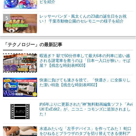
ピを紹介
レッサーパンダ・風太くんの23歳の誕生日をお祝
5
い！ 千葉市動物公園のセレモニーの様子を紹介
「テクノロジー」の最新記事
暇過ぎ？ 駅で50分停車して最大6本の列車に追い越
される謎電車を救うのは「日本一入口が狭い」そば
屋？【残念な時刻表#003】
快速に負けても速さを捨て、「快適さ」に全振りし
た潔い特急【残念な時刻表#002】
約6年ぶりに更新された“神”無料動画編集ソフト「Avi
Utl ExEdit2」が、ニコニ・コモンズに追加されまし
た！
水道みたいな「左手デバイス」を作ってみた！ 蛇口
をひねるとブラウザのタブを切り替えできる便利ア