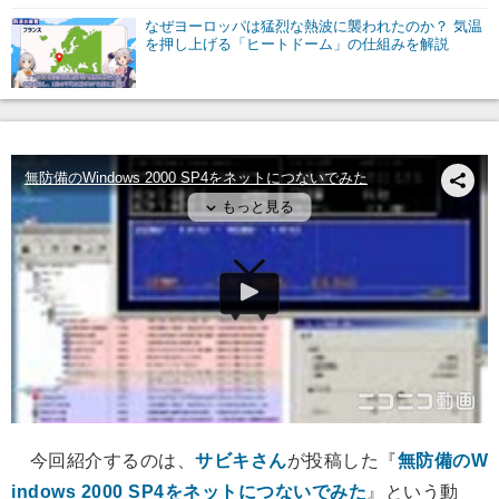
なぜヨーロッパは猛烈な熱波に襲われたのか？ 気温
を押し上げる「ヒートドーム」の仕組みを解説
今回紹介するのは、
サビキさん
が投稿した『
無防備のW
indows 2000 SP4をネットにつないでみた
』という動