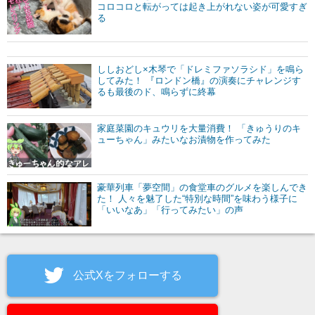
コロコロと転がっては起き上がれない姿が可愛すぎ
る
ししおどし×木琴で「ドレミファソラシド」を鳴ら
してみた！ 『ロンドン橋』の演奏にチャレンジす
るも最後のド、鳴らずに終幕
家庭菜園のキュウリを大量消費！ 「きゅうりのキ
ューちゃん」みたいなお漬物を作ってみた
豪華列車「夢空間」の食堂車のグルメを楽しんでき
た！ 人々を魅了した“特別な時間”を味わう様子に
「いいなあ」「行ってみたい」の声
公式Xをフォローする