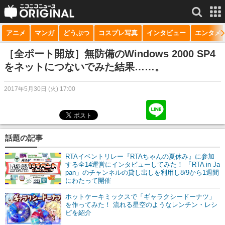
アニメ
マンガ
どうぶつ
コスプレ写真
インタビュー
エンタメ
サービス一覧
もっと見る
niconico
［全ポート開放］無防備のWindows 2000 SP4
をネットにつないでみた結果……。
動画
2017年5月30日 (火) 17:00
生放送
ニュース
チャンネル
話題の記事
マンガ
RTAイベントリレー『RTAちゃんの夏休み』に参加
する全14運営にインタビューしてみた！ 「RTA in Ja
pan」のチャンネルの貸し出しを利用し8/9から1週間
ニコニコQ
にわたって開催
ホットケーキミックスで「ギャラクシードーナツ」
を作ってみた！ 流れる星空のようなレンチン・レシ
ピを紹介