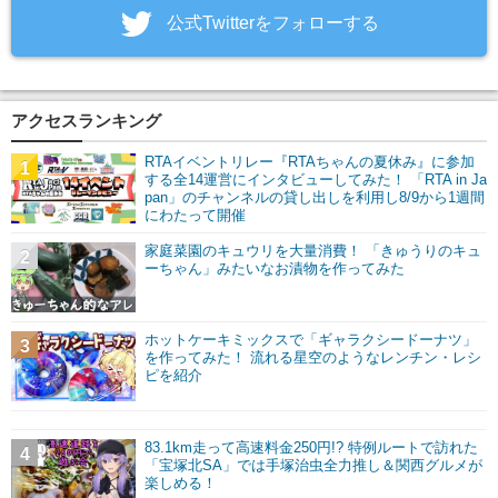
‎公式Twitterをフォローする
アクセスランキング
RTAイベントリレー『RTAちゃんの夏休み』に参加
1
する全14運営にインタビューしてみた！ 「RTA in Ja
pan」のチャンネルの貸し出しを利用し8/9から1週間
にわたって開催
家庭菜園のキュウリを大量消費！ 「きゅうりのキュ
2
ーちゃん」みたいなお漬物を作ってみた
ホットケーキミックスで「ギャラクシードーナツ」
3
を作ってみた！ 流れる星空のようなレンチン・レシ
ピを紹介
83.1km走って高速料金250円!? 特例ルートで訪れた
4
「宝塚北SA」では手塚治虫全力推し＆関西グルメが
楽しめる！