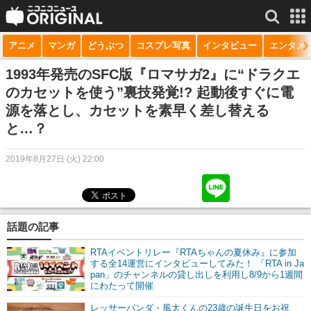
アニメ
マンガ
どうぶつ
コスプレ写真
インタビュー
エンタメ
サービス一覧
もっと見る
niconico
1993年発売のSFC版『ロマサガ2』に“ドラクエ
のカセットを使う”裏技発覚!? 起動後すぐに電
動画
源を落とし、カセットを素早く差し替える
と…？
生放送
ニュース
2019年8月27日 (火) 22:00
チャンネル
マンガ
話題の記事
ニコニコQ
RTAイベントリレー『RTAちゃんの夏休み』に参加
する全14運営にインタビューしてみた！ 「RTA in Ja
pan」のチャンネルの貸し出しを利用し8/9から1週間
にわたって開催
レッサーパンダ・風太くんの23歳の誕生日をお祝