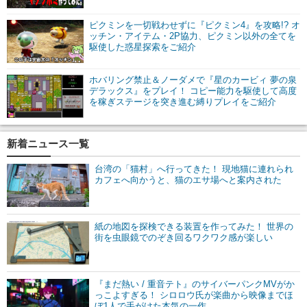
ピクミンを一切戦わせずに『ピクミン4』を攻略!? オ
ッチン・アイテム・2P協力、ピクミン以外の全てを
駆使した惑星探索をご紹介
ホバリング禁止＆ノーダメで『星のカービィ 夢の泉
デラックス』をプレイ！ コピー能力を駆使して高度
を稼ぎステージを突き進む縛りプレイをご紹介
新着ニュース一覧
台湾の「猫村」へ行ってきた！ 現地猫に連れられ
カフェへ向かうと、猫のエサ場へと案内された
紙の地図を探検できる装置を作ってみた！ 世界の
街を虫眼鏡でのぞき回るワクワク感が楽しい
『まだ熱い / 重音テト』のサイバーパンクMVがか
っこよすぎる！ シロロウ氏が楽曲から映像までほ
ぼ1人で手がけた本気の一作