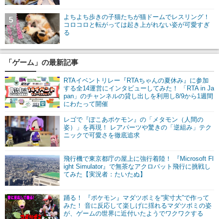
よちよち歩きの子猫たちが猫ドームでレスリング！
5
コロコロと転がっては起き上がれない姿が可愛すぎ
る
「ゲーム」の最新記事
RTAイベントリレー『RTAちゃんの夏休み』に参加
する全14運営にインタビューしてみた！ 「RTA in Ja
pan」のチャンネルの貸し出しを利用し8/9から1週間
にわたって開催
レゴで『ぽこあポケモン』の「メタモン（人間の
姿）」を再現！ レアパーツや驚きの「逆組み」テク
ニックで可愛さを徹底追求
飛行機で東京都庁の屋上に強行着陸！ 『Microsoft Fl
ight Simulator』で無茶なアクロバット飛行に挑戦し
てみた【実況者：たいたぬ】
踊る！ 『ポケモン』マダツボミを“実寸大”で作って
みた！ 音に反応して楽しげに揺れるマダツボミの姿
が、ゲームの世界に近付いたようでワクワクする