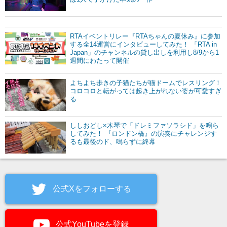
RTAイベントリレー『RTAちゃんの夏休み』に参加
する全14運営にインタビューしてみた！ 「RTA in
Japan」のチャンネルの貸し出しを利用し8/9から1
週間にわたって開催
よちよち歩きの子猫たちが猫ドームでレスリング！
コロコロと転がっては起き上がれない姿が可愛すぎ
る
ししおどし×木琴で「ドレミファソラシド」を鳴ら
してみた！ 『ロンドン橋』の演奏にチャレンジす
るも最後のド、鳴らずに終幕
公式Xをフォローする
公式YouTubeを登録