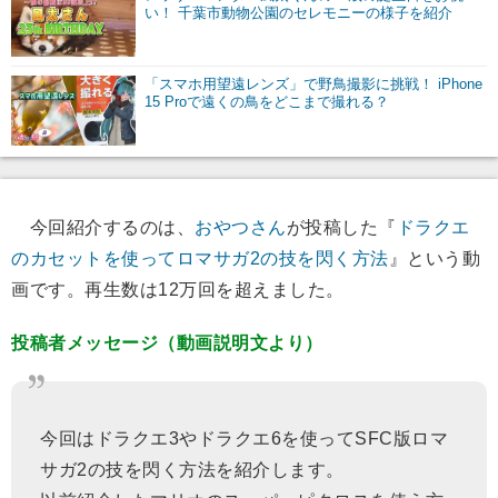
い！ 千葉市動物公園のセレモニーの様子を紹介
「スマホ用望遠レンズ」で野鳥撮影に挑戦！ iPhone
15 Proで遠くの鳥をどこまで撮れる？
今回紹介するのは、
おやつさん
が投稿した『
ドラクエ
のカセットを使ってロマサガ2の技を閃く方法
』という動
画です。再生数は12万回を超えました。
投稿者メッセージ（動画説明文より）
今回はドラクエ3やドラクエ6を使ってSFC版ロマ
サガ2の技を閃く方法を紹介します。