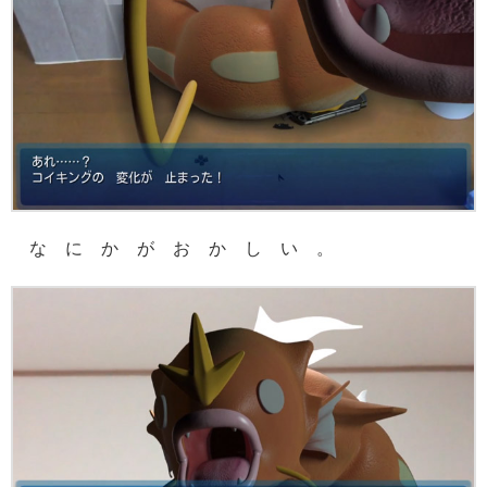
な に か が お か し い 。