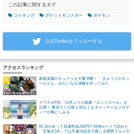
この記事に関するタグ
コイキング
ポケットモンスター
ポケモン
‎公式Twitterをフォローする
アクセスランキング
家庭菜園のキュウリを大量消費！ 「きゅうりのキュ
1
ーちゃん」みたいなお漬物を作ってみた
クワガタP氏・11年ぶりの新曲『エンドロール』を
2
公開！ 重音テトの歌と切なくもキャッチーなメロデ
ィーが胸にしみる
83.1km走って高速料金250円!? 特例ルートで訪れた
3
「宝塚北SA」では手塚治虫全力推し＆関西グルメが