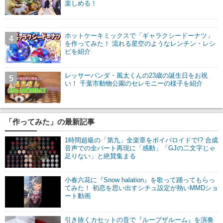
楽しめる！
ホットケーキミックスで「ギャラクシードーナツ」
4
を作ってみた！ 流れる星空のようなレンチン・レシ
ピを紹介
レッサーパンダ・風太くんの23歳の誕生日をお祝
5
い！ 千葉市動物公園のセレモニーの様子を紹介
「作ってみた」の最新記事
1時間超級の「第九」全楽章をボイパロイドで!? 合成
音声での全パート再現に「感動」「GJの二文字じゃ
足りない」と絶賛集まる
小春六花に『Snow halation』を歌って踊ってもらっ
てみた！ 初恋を思い出すシチュ設定が熱いMMDショ
ート動画
引き抜くカセットの音で『ループザルーム』を演奏