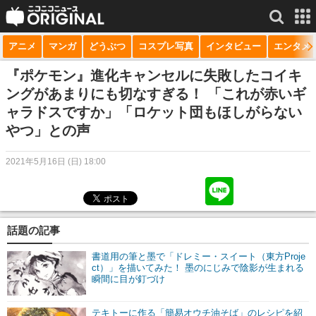
アニメ
マンガ
どうぶつ
コスプレ写真
インタビュー
エンタメ
サービス一覧
もっと見る
niconico
『ポケモン』進化キャンセルに失敗したコイキ
ングがあまりにも切なすぎる！ 「これが赤いギ
動画
ャラドスですか」「ロケット団もほしがらない
やつ」との声
生放送
ニュース
2021年5月16日 (日) 18:00
チャンネル
マンガ
話題の記事
ニコニコQ
書道用の筆と墨で「ドレミー・スイート（東方Proje
ct）」を描いてみた！ 墨のにじみで陰影が生まれる
瞬間に目が釘づけ
テキトーに作る「簡易オウチ油そば」のレシピを紹