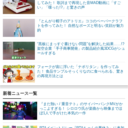
してみた！ 歌詞まで再現した音MAD動画に「すご
い」「喋った!?」と驚きの声
『とんがり帽子のアトリエ』ココのペーパークラフ
トを作ってみた！ 自然なポーズと明るい笑顔が魅力
的
“黒板にまっすぐ書けない問題”を解決した結果……!?
架空企業「手子商事開発」の製品紹介風3DCGがシュ
ールすぎる
フォークが宙に浮いた「ナポリタン」を作ってみ
た！ 食品サンプルそっくりなのに食べられる、驚き
の再現方法とは
新着ニュース一覧
『まだ熱い / 重音テト』のサイバーパンクMVがか
っこよすぎる！ シロロウ氏が楽曲から映像までほ
ぼ1人で手がけた本気の一作
RTAイベントリレー『RTAちゃんの夏休み』に参加