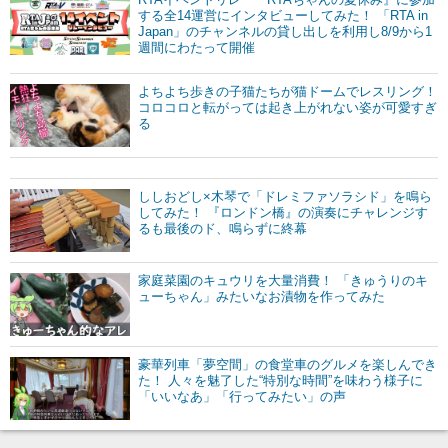
する全14運営にインタビューしてみた！ 「RTA in
Japan」のチャンネルの貸し出しを利用し8/9から1
週間にわたって開催
よちよち歩きの子猫たちが猫ドームでレスリング！
コロコロと転がっては起き上がれない姿が可愛すぎ
る
ししおどし×木琴で「ドレミファソラシド」を鳴ら
してみた！ 『ロンドン橋』の演奏にチャレンジす
るも最後のド、鳴らずに終幕
家庭菜園のキュウリを大量消費！ 「きゅうりのキ
ューちゃん」みたいなお漬物を作ってみた
豪華列車「夢空間」の食堂車のグルメを楽しんでき
た！ 人々を魅了した“特別な時間”を味わう様子に
「いいなあ」「行ってみたい」の声