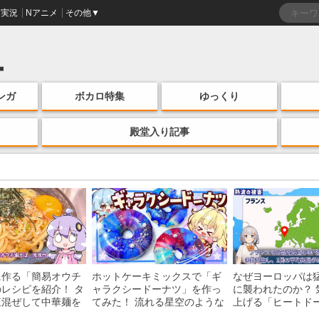
実況
Nアニメ
その他▼
ンガ
ボカロ特集
ゆっくり
殿堂入り記事
に作る「簡易オウチ
ホットケーキミックスで「ギ
なぜヨーロッパは
レシピを紹介！ タ
ャラクシードーナツ」を作っ
に襲われたのか？ 
直混ぜして中華麺を
てみた！ 流れる星空のような
上げる「ヒートド
けの一品がお手軽な
レンチン・レシピを紹介
組みを解説