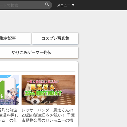
メニュー ▼
取材記事
コスプレ写真集
やりこみゲーマー列伝
猛烈な熱波
レッサーパンダ・風太くんの
気温を押し
23歳の誕生日をお祝い！ 千葉
ーム」の仕
市動物公園のセレモニーの様
子を紹介