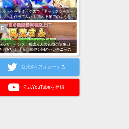
ホットケーキミックスで「ギャラクシードー
ナツ」を作ってみた！ 流れる星空のような
レンチン・レシピを紹介
5
レッサーパンダ・風太くんの23歳の誕生日
をお祝い！ 千葉市動物公園のセレモニーの
様子を紹介
公式Xをフォローする
公式YouTubeを登録