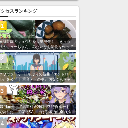
アクセスランキング
1
家庭菜園のキュウリを大量消費！ 「きゅう
りのキューちゃん」みたいなお漬物を作って
みた
2
クワガタP氏・11年ぶりの新曲『エンドロー
ル』を公開！ 重音テトの歌と切なくもキャ
ッチーなメロディーが胸にしみる
3
83.1km走って高速料金250円!? 特例ルート
で訪れた「宝塚北SA」では手塚治虫全力推
し＆関西グルメが楽しめる！
4