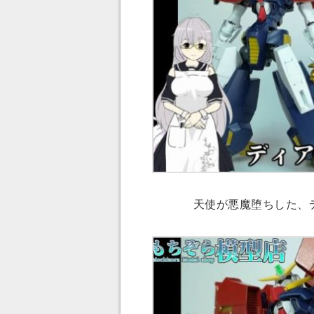
天使が悪魔堕ちした、デ