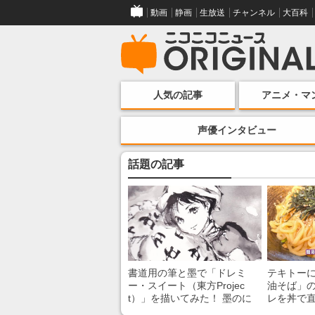
動画
静画
生放送
チャンネル
大百科
人気の記事
アニメ・マ
声優インタビュー
話題の記事
書道用の筆と墨で「ドレミ
テキトー
ー・スイート（東方Projec
油そば」の
t）」を描いてみた！ 墨のに
レを丼で
じみで陰影が生まれる瞬間に
絡めるだ