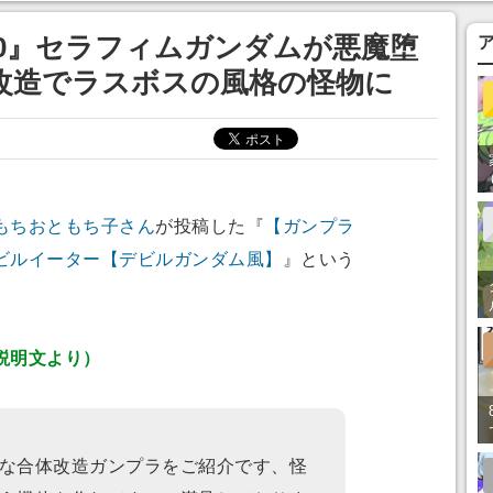
まそう
0』セラフィムガンダムが悪魔堕
改造でラスボスの風格の怪物に
もちおともち子さん
が投稿した『
【ガンプラ
ビルイーター【デビルガンダム風】
』という
説明文より）
な合体改造ガンプラをご紹介です、怪