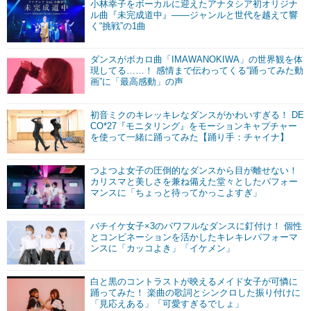
小林幸子をボーカルに迎えたアナタシア初オリジナ
ル曲『未完成道中』――ジャンルと世代を越えて響
く“挑戦”の1曲
ダンスがボカロ曲「IMAWANOKIWA」の世界観を体
現してる……！ 感情まで伝わってくる“踊ってみた動
画”に「最高感動」の声
初音ミクのキレッキレなダンスがかわいすぎる！ DE
CO*27『モニタリング』をモーションキャプチャー
を使って一緒に踊ってみた【踊り手：チャイナ】
つよつよ女子の圧倒的なダンスから目が離せない！
カリスマと美しさを兼ね備えた堂々としたパフォー
マンスに「ちょっと待ってかっこよすぎ」
バチイケ女子×3のパワフルなダンスに釘付け！ 個性
とコンビネーションを活かしたキレキレパフォーマ
ンスに「カッコよき」「イケメン」
白と黒のコントラストが映えるメイド女子が可憐に
踊ってみた！ 楽曲の歌詞とシンクロした振り付けに
「見応えある」「可愛すぎるでしょ」