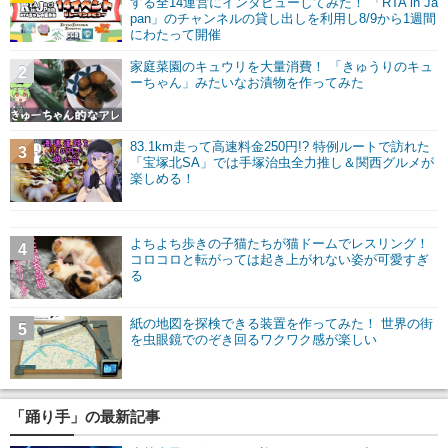
する全14運営にインタビューしてみた！ 「RTA in Ja
pan」のチャンネルの貸し出しを利用し8/9から1週間
にわたって開催
家庭菜園のキュウリを大量消費！ 「きゅうりのキュ
2
ーちゃん」みたいなお漬物を作ってみた
83.1km走って高速料金250円!? 特例ルートで訪れた
3
「宝塚北SA」では手塚治虫全力推し＆関西グルメが
楽しめる！
よちよち歩きの子猫たちが猫ドームでレスリング！
4
コロコロと転がっては起き上がれない姿が可愛すぎ
る
紙の地図を探検できる装置を作ってみた！ 世界の街
5
を虫眼鏡でのぞき回るワクワク感が楽しい
「踊り手」の最新記事