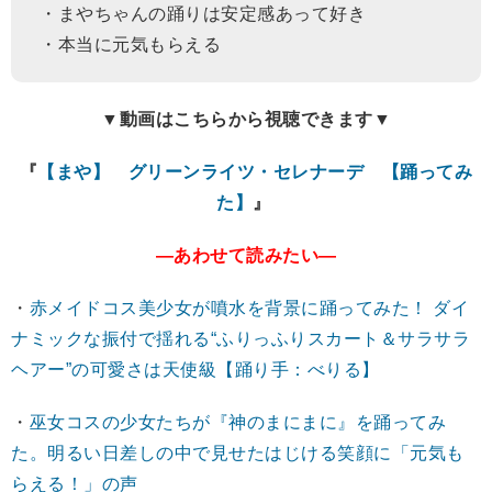
・まやちゃんの踊りは安定感あって好き
・本当に元気もらえる
▼動画はこちらから視聴できます▼
『
【まや】 グリーンライツ・セレナーデ 【踊ってみ
た】
』
―あわせて読みたい―
・
赤メイドコス美少女が噴水を背景に踊ってみた！ ダイ
ナミックな振付で揺れる“ふりっふりスカート＆サラサラ
ヘアー”の可愛さは天使級【踊り手：べりる】
・
巫女コスの少女たちが『神のまにまに』を踊ってみ
た。明るい日差しの中で見せたはじける笑顔に「元気も
らえる！」の声