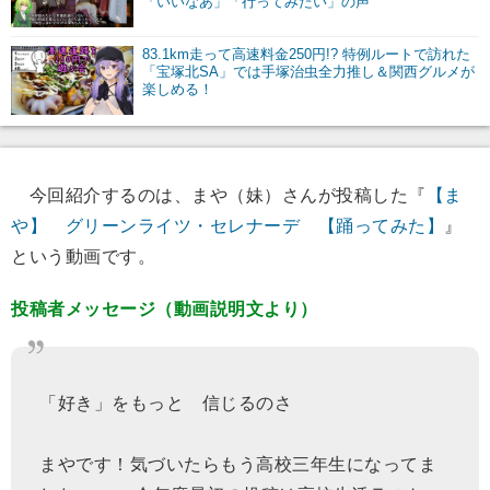
「いいなあ」「行ってみたい」の声
83.1km走って高速料金250円!? 特例ルートで訪れた
「宝塚北SA」では手塚治虫全力推し＆関西グルメが
楽しめる！
今回紹介するのは、まや（妹）さんが投稿した『
【ま
や】 グリーンライツ・セレナーデ 【踊ってみた】
』
という動画です。
投稿者メッセージ（動画説明文より）
「好き」をもっと 信じるのさ
まやです！気づいたらもう高校三年生になってま