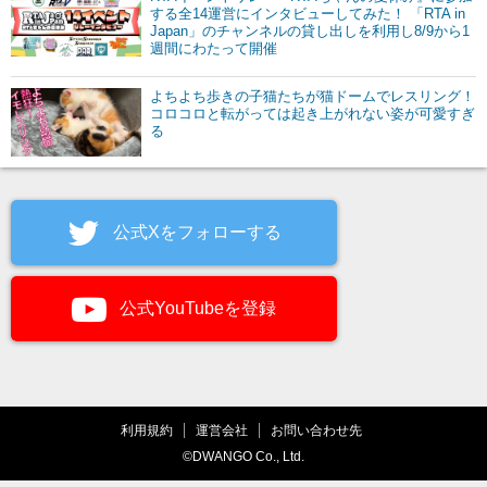
する全14運営にインタビューしてみた！ 「RTA in
Japan」のチャンネルの貸し出しを利用し8/9から1
週間にわたって開催
よちよち歩きの子猫たちが猫ドームでレスリング！
コロコロと転がっては起き上がれない姿が可愛すぎ
る
公式Xをフォローする
公式YouTubeを登録
利用規約
運営会社
お問い合わせ先
©DWANGO Co., Ltd.