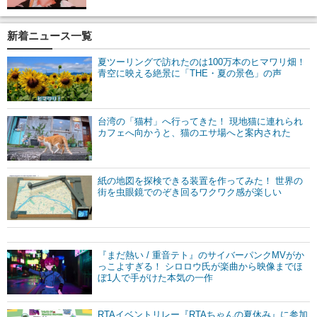
新着ニュース一覧
夏ツーリングで訪れたのは100万本のヒマワリ畑！
青空に映える絶景に「THE・夏の景色」の声
台湾の「猫村」へ行ってきた！ 現地猫に連れられ
カフェへ向かうと、猫のエサ場へと案内された
紙の地図を探検できる装置を作ってみた！ 世界の
街を虫眼鏡でのぞき回るワクワク感が楽しい
『まだ熱い / 重音テト』のサイバーパンクMVがか
っこよすぎる！ シロロウ氏が楽曲から映像までほ
ぼ1人で手がけた本気の一作
RTAイベントリレー『RTAちゃんの夏休み』に参加