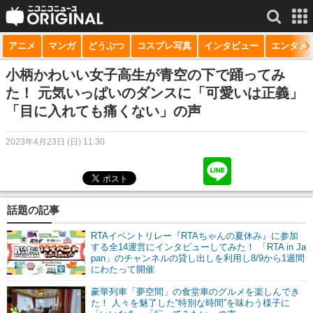
アニメ
マンガ
どうぶつ
コスプレ写真
インタビュー
エンタメ
サービス一覧
もっと見る
niconico
小柄かわいい女子高生が青空の下で踊ってみ
た！ 元気いっぱいのダンスに「可愛いは正義」
動画
「目に入れても痛くない」の声
生放送
2023年4月23日 (日) 11:30
ニュース
チャンネル
話題の記事
マンガ
RTAイベントリレー『RTAちゃんの夏休み』に参加
ニコニコQ
する全14運営にインタビューしてみた！ 「RTA in Ja
pan」のチャンネルの貸し出しを利用し8/9から1週間
にわたって開催
豪華列車「夢空間」の食堂車のグルメを楽しんでき
た！ 人々を魅了した“特別な時間”を味わう様子に