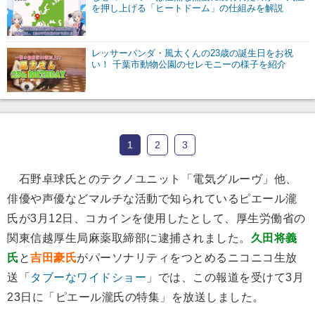
を押し上げる「ヒートドーム」の仕組みを解説
レッサーパンダ・風太くんの23歳の誕生日をお祝
い！ 千葉市動物公園のセレモニーの様子を紹介
1
2
3
石野卓球氏とのテクノユニット「電気グルーヴ」他、
俳優や声優などマルチな活動で知られているピエール瀧
氏が3月12日、コカインを使用したとして、厚生労働省の
関東信越厚生局麻薬取締部に逮捕されました。
久田将義
氏
と
吉田豪氏
がパーソナリティをつとめるニコニコ生放
送「
タブーなワイドショー
」では、この報道を受けて3月
23日に「ピエール瀧氏の特集」を放送しました。