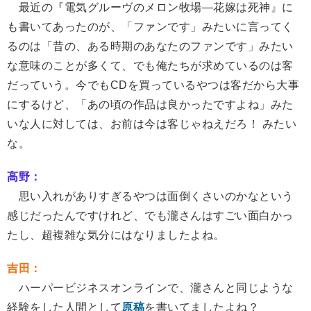
最近の『電気グルーヴのメロン牧場―花嫁は死神』に
も書いてあったのが、「ファンです」みたいに言ってく
るのは「昔の、ある時期のあなたのファンです」みたい
な意味のことが多くて、でも俺たちが求めているのは客
だっていう。今でもCDを買っているやつは客だから大事
にするけど、「あの頃の作品は良かったですよね」みた
いな人に対しては、お前は今は客じゃねえだろ！ みたい
な。
高野：
思い入れがありすぎるやつは面倒くさいのかなという
感じだったんですけれど、でも瀧さんはすごい面白かっ
たし、超複雑な気分にはなりましたよね。
吉田：
ハーパービジネスオンラインで、瀧さんと同じような
経験をした人間として
原稿
を書いてましたよね？