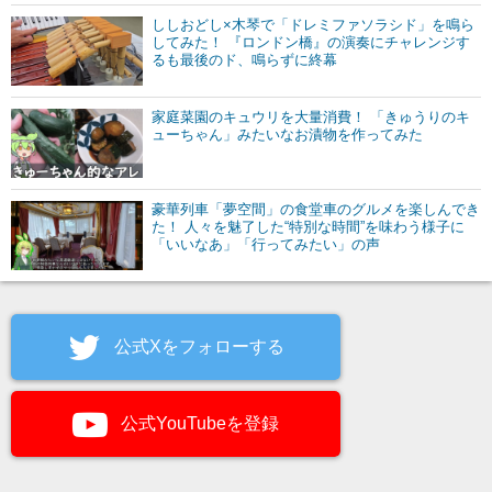
ししおどし×木琴で「ドレミファソラシド」を鳴ら
してみた！ 『ロンドン橋』の演奏にチャレンジす
るも最後のド、鳴らずに終幕
家庭菜園のキュウリを大量消費！ 「きゅうりのキ
ューちゃん」みたいなお漬物を作ってみた
豪華列車「夢空間」の食堂車のグルメを楽しんでき
た！ 人々を魅了した“特別な時間”を味わう様子に
「いいなあ」「行ってみたい」の声
公式Xをフォローする
公式YouTubeを登録