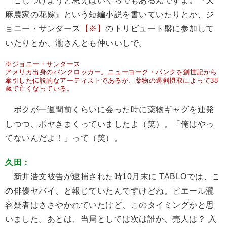
こじつけようと思えばいくらでもあるんですよ。『大
麻農家の花嫁』という短編小説を書いていたりとか、ジ
ョニー・サンダース
【※】
のトリビュート盤に参加して
いたりとか、瀧さんとも仲いいしで。
※ジョニー・サンダース
アメリカ出身のパンクロッカー。ニューヨーク・パンクを創世記から
牽引した伝説的なアーティストであるが、薬物の過剰摂取によって38
歳で亡くなっている。
ボクが一週間前くらいに会った時に薬物ギャグを連発
しつつ、ボヤきまくっていましたよ（笑）。「俺はやっ
てないんだよ！」って（笑）。
久田：
新井浩文被告が逮捕された時10月末に TABLOでは、こ
の俳優ヤバイ、と報じていたんですけどね。ピエール瀧
容疑者はささやかれていたけど、このタイミングかと思
いました。あとは、当局としては次は誰か、売人は？ 入