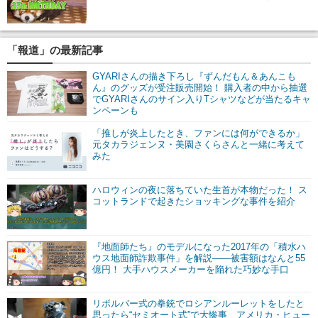
「報道」の最新記事
GYARIさんの描き下ろし『ずんだもん＆あんこも
ん』のグッズが受注販売開始！ 購入者の中から抽選
でGYARIさんのサイン入りTシャツなどが当たるキャ
ンペーンも
「推しが炎上したとき、ファンには何ができるか」
元タカラジェンヌ・美園さくらさんと一緒に考えて
みた
ハロウィンの夜に落ちていた生首が本物だった！ ス
コットランドで起きたショッキングな事件を紹介
『地面師たち』のモデルになった2017年の「積水ハ
ウス地面師詐欺事件」を解説――被害額はなんと55
億円！ 大手ハウスメーカーを陥れた巧妙な手口
リボルバー式の拳銃でロシアンルーレットをしたと
思ったら“セミオート式”で大惨事 アメリカ・ヒュー