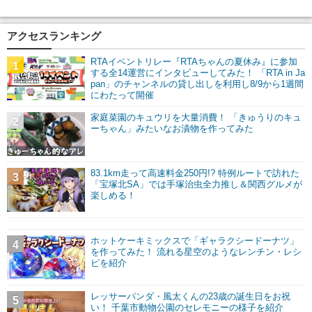
アクセスランキング
RTAイベントリレー『RTAちゃんの夏休み』に参加
1
する全14運営にインタビューしてみた！ 「RTA in Ja
pan」のチャンネルの貸し出しを利用し8/9から1週間
にわたって開催
家庭菜園のキュウリを大量消費！ 「きゅうりのキュ
2
ーちゃん」みたいなお漬物を作ってみた
83.1km走って高速料金250円!? 特例ルートで訪れた
3
「宝塚北SA」では手塚治虫全力推し＆関西グルメが
楽しめる！
ホットケーキミックスで「ギャラクシードーナツ」
4
を作ってみた！ 流れる星空のようなレンチン・レシ
ピを紹介
レッサーパンダ・風太くんの23歳の誕生日をお祝
5
い！ 千葉市動物公園のセレモニーの様子を紹介