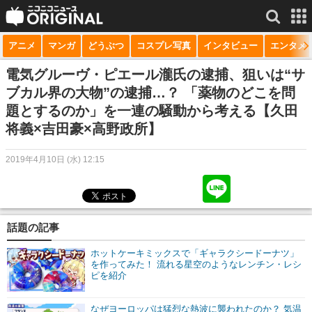
アニメ
マンガ
どうぶつ
コスプレ写真
インタビュー
エンタメ
サービス一覧
もっと見る
niconico
電気グルーヴ・ピエール瀧氏の逮捕、狙いは“サ
ブカル界の大物”の逮捕…？ 「薬物のどこを問
動画
題とするのか」を一連の騒動から考える【久田
将義×吉田豪×高野政所】
生放送
ニュース
2019年4月10日 (水) 12:15
チャンネル
マンガ
話題の記事
ニコニコQ
ホットケーキミックスで「ギャラクシードーナツ」
を作ってみた！ 流れる星空のようなレンチン・レシ
ピを紹介
なぜヨーロッパは猛烈な熱波に襲われたのか？ 気温