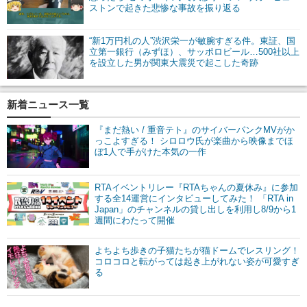
ストンで起きた悲惨な事故を振り返る
“新1万円札の人”渋沢栄一が敏腕すぎる件。東証、国
立第一銀行（みずほ）、サッポロビール…500社以上
を設立した男が関東大震災で起こした奇跡
新着ニュース一覧
『まだ熱い / 重音テト』のサイバーパンクMVがか
っこよすぎる！ シロロウ氏が楽曲から映像までほ
ぼ1人で手がけた本気の一作
RTAイベントリレー『RTAちゃんの夏休み』に参加
する全14運営にインタビューしてみた！ 「RTA in
Japan」のチャンネルの貸し出しを利用し8/9から1
週間にわたって開催
よちよち歩きの子猫たちが猫ドームでレスリング！
コロコロと転がっては起き上がれない姿が可愛すぎ
る