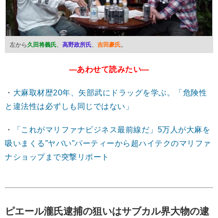
左から
久田将義氏
、
高野政所氏
、
吉田豪氏
。
―あわせて読みたい―
・
大麻取材歴20年、矢部武にドラッグを学ぶ。「危険性
と違法性は必ずしも同じではない」
・
「これがマリファナビジネス最前線だ」5万人が大麻を
吸いまくる”ヤバい”パーティーから超ハイテクのマリファ
ナショップまで突撃リポート
ピエール瀧氏逮捕の狙いはサブカル界大物の逮