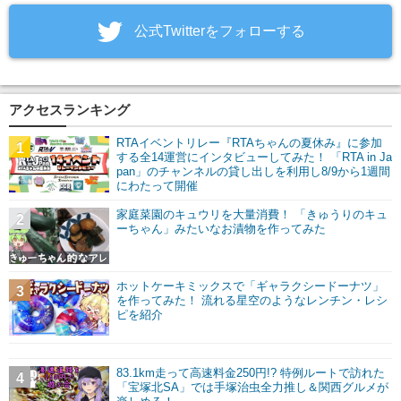
‎公式Twitterをフォローする
アクセスランキング
RTAイベントリレー『RTAちゃんの夏休み』に参加
1
する全14運営にインタビューしてみた！ 「RTA in Ja
pan」のチャンネルの貸し出しを利用し8/9から1週間
にわたって開催
家庭菜園のキュウリを大量消費！ 「きゅうりのキュ
2
ーちゃん」みたいなお漬物を作ってみた
ホットケーキミックスで「ギャラクシードーナツ」
3
を作ってみた！ 流れる星空のようなレンチン・レシ
ピを紹介
83.1km走って高速料金250円!? 特例ルートで訪れた
4
「宝塚北SA」では手塚治虫全力推し＆関西グルメが