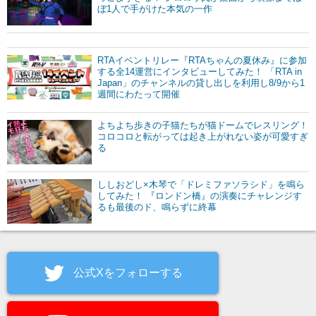
ぼ1人で手がけた本気の一作
RTAイベントリレー『RTAちゃんの夏休み』に参加
する全14運営にインタビューしてみた！ 「RTA in
Japan」のチャンネルの貸し出しを利用し8/9から1
週間にわたって開催
よちよち歩きの子猫たちが猫ドームでレスリング！
コロコロと転がっては起き上がれない姿が可愛すぎ
る
ししおどし×木琴で「ドレミファソラシド」を鳴ら
してみた！ 『ロンドン橋』の演奏にチャレンジす
るも最後のド、鳴らずに終幕
公式Xをフォローする