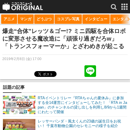
アニメ
マンガ
どうぶつ
コスプレ写真
インタビュー
エンタメ
サービス一覧
もっと見る
niconico
爆走“合体”レッツ＆ゴー!? ミニ四駆を合体ロボ
に変形させる魔改造に「頑張り過ぎだろw」
動画
「トランスフォーマーか」とざわめきが起こる
生放送
2019年2月8日 (金) 17:00
ニュース
チャンネル
話題の記事
マンガ
RTAイベントリレー『RTAちゃんの夏休み』に参加
ニコニコQ
する全14運営にインタビューしてみた！ 「RTA in Ja
pan」のチャンネルの貸し出しを利用し8/9から1週間
にわたって開催
レッサーパンダ・風太くんの23歳の誕生日をお祝
い！ 千葉市動物公園のセレモニーの様子を紹介