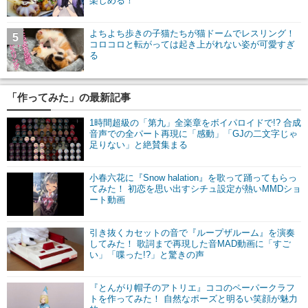
楽しめる！
よちよち歩きの子猫たちが猫ドームでレスリング！
5
コロコロと転がっては起き上がれない姿が可愛すぎ
る
「作ってみた」の最新記事
1時間超級の「第九」全楽章をボイパロイドで!? 合成
音声での全パート再現に「感動」「GJの二文字じゃ
足りない」と絶賛集まる
小春六花に『Snow halation』を歌って踊ってもらっ
てみた！ 初恋を思い出すシチュ設定が熱いMMDショ
ート動画
引き抜くカセットの音で『ループザルーム』を演奏
してみた！ 歌詞まで再現した音MAD動画に「すご
い」「喋った!?」と驚きの声
『とんがり帽子のアトリエ』ココのペーパークラフ
トを作ってみた！ 自然なポーズと明るい笑顔が魅力