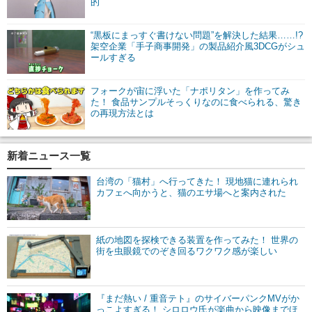
的
“黒板にまっすぐ書けない問題”を解決した結果……!?
架空企業「手子商事開発」の製品紹介風3DCGがシュ
ールすぎる
フォークが宙に浮いた「ナポリタン」を作ってみ
た！ 食品サンプルそっくりなのに食べられる、驚き
の再現方法とは
新着ニュース一覧
台湾の「猫村」へ行ってきた！ 現地猫に連れられ
カフェへ向かうと、猫のエサ場へと案内された
紙の地図を探検できる装置を作ってみた！ 世界の
街を虫眼鏡でのぞき回るワクワク感が楽しい
『まだ熱い / 重音テト』のサイバーパンクMVがか
っこよすぎる！ シロロウ氏が楽曲から映像までほ