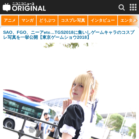
アニメ
マンガ
どうぶつ
コスプレ写真
インタビュー
エンタメ
サービス一覧
もっと見る
niconico
SAO、FGO、ニーアetc…TGS2018に集いしゲームキャラのコスプ
レ写真を一挙公開【東京ゲームショウ2018】
動画
生放送
ニュース
チャンネル
マンガ
ニコニコQ