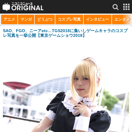
アニメ
マンガ
どうぶつ
コスプレ写真
インタビュー
エンタメ
サービス一覧
もっと見る
niconico
SAO、FGO、ニーアetc…TGS2018に集いしゲームキャラのコスプ
レ写真を一挙公開【東京ゲームショウ2018】
動画
生放送
ニュース
チャンネル
マンガ
ニコニコQ