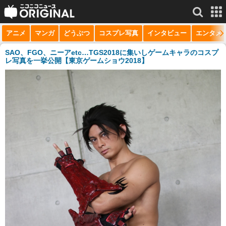
アニメ
マンガ
どうぶつ
コスプレ写真
インタビュー
エンタメ
サービス一覧
もっと見る
niconico
SAO、FGO、ニーアetc…TGS2018に集いしゲームキャラのコスプ
レ写真を一挙公開【東京ゲームショウ2018】
動画
生放送
ニュース
チャンネル
マンガ
ニコニコQ