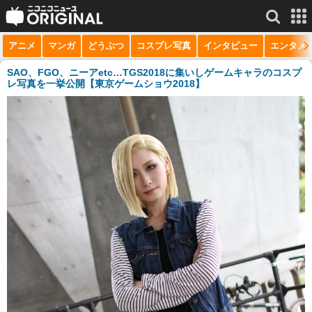
アニメ
マンガ
どうぶつ
コスプレ写真
インタビュー
エンタメ
サービス一覧
もっと見る
niconico
SAO、FGO、ニーアetc…TGS2018に集いしゲームキャラのコスプ
レ写真を一挙公開【東京ゲームショウ2018】
動画
生放送
ニュース
チャンネル
マンガ
ニコニコQ