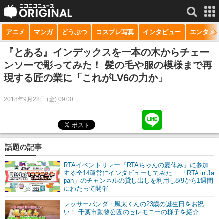
アニメ
マンガ
どうぶつ
コスプレ写真
インタビュー
エンタメ
サービス一覧
もっと見る
niconico
『とある』インデックスを一本の木からチェー
ンソーで彫ってみた！ 髪の毛や服の模様まで再
動画
現する匠の業に「これがLV6の力か」
生放送
2018年9月28日 (金) 09:00
ニュース
チャンネル
話題の記事
マンガ
RTAイベントリレー『RTAちゃんの夏休み』に参加
ニコニコQ
する全14運営にインタビューしてみた！ 「RTA in Ja
pan」のチャンネルの貸し出しを利用し8/9から1週間
にわたって開催
レッサーパンダ・風太くんの23歳の誕生日をお祝
い！ 千葉市動物公園のセレモニーの様子を紹介