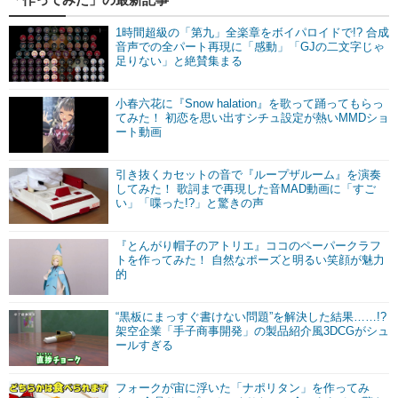
1時間超級の「第九」全楽章をボイパロイドで!? 合成
音声での全パート再現に「感動」「GJの二文字じゃ
足りない」と絶賛集まる
小春六花に『Snow halation』を歌って踊ってもらっ
てみた！ 初恋を思い出すシチュ設定が熱いMMDショ
ート動画
引き抜くカセットの音で『ループザルーム』を演奏
してみた！ 歌詞まで再現した音MAD動画に「すご
い」「喋った!?」と驚きの声
『とんがり帽子のアトリエ』ココのペーパークラフ
トを作ってみた！ 自然なポーズと明るい笑顔が魅力
的
“黒板にまっすぐ書けない問題”を解決した結果……!?
架空企業「手子商事開発」の製品紹介風3DCGがシュ
ールすぎる
フォークが宙に浮いた「ナポリタン」を作ってみ