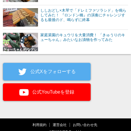
ししおどし×木琴で「ドレミファソラシド」を鳴ら
してみた！ 『ロンドン橋』の演奏にチャレンジす
るも最後のド、鳴らずに終幕
家庭菜園のキュウリを大量消費！ 「きゅうりのキ
ューちゃん」みたいなお漬物を作ってみた
公式Xをフォローする
公式YouTubeを登録
利用規約
運営会社
お問い合わせ先