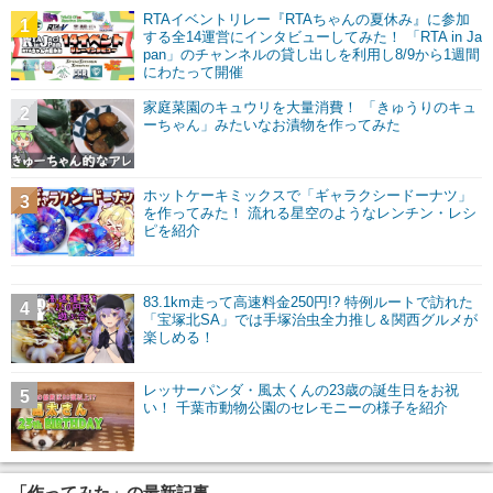
RTAイベントリレー『RTAちゃんの夏休み』に参加
1
する全14運営にインタビューしてみた！ 「RTA in Ja
pan」のチャンネルの貸し出しを利用し8/9から1週間
にわたって開催
家庭菜園のキュウリを大量消費！ 「きゅうりのキュ
2
ーちゃん」みたいなお漬物を作ってみた
ホットケーキミックスで「ギャラクシードーナツ」
3
を作ってみた！ 流れる星空のようなレンチン・レシ
ピを紹介
83.1km走って高速料金250円!? 特例ルートで訪れた
4
「宝塚北SA」では手塚治虫全力推し＆関西グルメが
楽しめる！
レッサーパンダ・風太くんの23歳の誕生日をお祝
5
い！ 千葉市動物公園のセレモニーの様子を紹介
「作ってみた」の最新記事