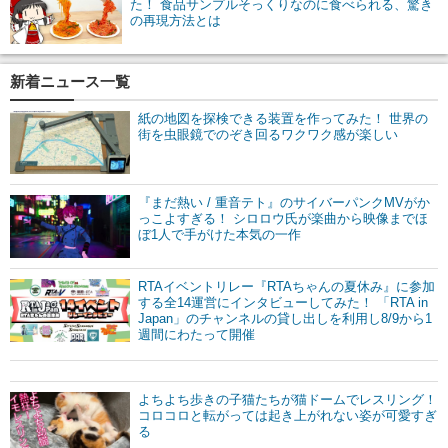
た！ 食品サンプルそっくりなのに食べられる、驚き
の再現方法とは
新着ニュース一覧
紙の地図を探検できる装置を作ってみた！ 世界の
街を虫眼鏡でのぞき回るワクワク感が楽しい
『まだ熱い / 重音テト』のサイバーパンクMVがか
っこよすぎる！ シロロウ氏が楽曲から映像までほ
ぼ1人で手がけた本気の一作
RTAイベントリレー『RTAちゃんの夏休み』に参加
する全14運営にインタビューしてみた！ 「RTA in
Japan」のチャンネルの貸し出しを利用し8/9から1
週間にわたって開催
よちよち歩きの子猫たちが猫ドームでレスリング！
コロコロと転がっては起き上がれない姿が可愛すぎ
る