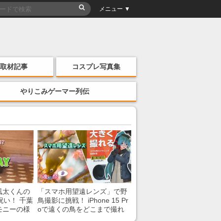
メニュー ▼
取材記事
コスプレ写真集
やりこみゲーマー列伝
風太くんの
「スマホ用望遠レンズ」で野
祝い！ 千葉
鳥撮影に挑戦！ iPhone 15 Pr
モニーの様
oで遠くの鳥をどこまで撮れ
る？