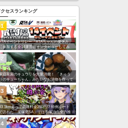
アクセスランキング
1
RTAイベントリレー『RTAちゃんの夏休み』
に参加する全14運営にインタビューしてみ
た！ 「RTA in Japan」のチャンネルの貸し
出しを利用し8/9から1週間にわたって開催
2
家庭菜園のキュウリを大量消費！ 「きゅう
りのキューちゃん」みたいなお漬物を作って
みた
3
83.1km走って高速料金250円!? 特例ルート
で訪れた「宝塚北SA」では手塚治虫全力推
し＆関西グルメが楽しめる！
4