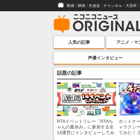
動画
静画
生放送
チャンネル
大百科
人気の記事
アニメ・マ
声優インタビュー
話題の記事
RTAイベントリレー『RTAち
ホットケ
ゃんの夏休み』に参加する全
ャラクシ
14運営にインタビューしてみ
てみた！ 
た！ 「RTA in Japan」のチャ
レンチン