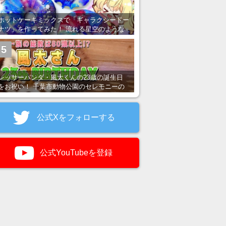
ホットケーキミックスで「ギャラクシードー
ナツ」を作ってみた！ 流れる星空のような
レンチン・レシピを紹介
5
レッサーパンダ・風太くんの23歳の誕生日
をお祝い！ 千葉市動物公園のセレモニーの
様子を紹介
公式Xをフォローする
公式YouTubeを登録