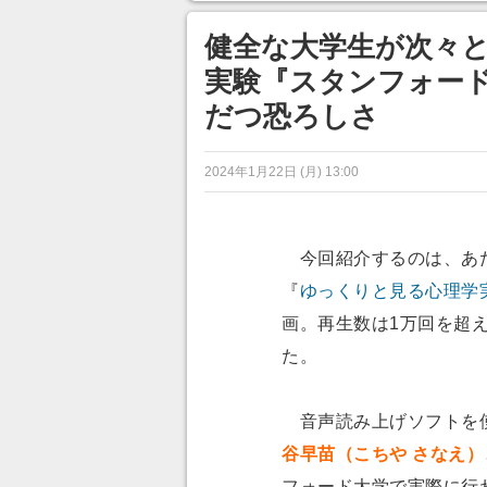
ンネルの貸し出しを利用し8/9
から1週間にわたって開催
健全な大学生が次々と
実験『スタンフォー
だつ恐ろしさ
2024年1月22日 (月) 13:00
今回紹介するのは、あた
『
ゆっくりと見る心理学
画。再生数は1万回を超
た。
音声読み上げソフトを使用
谷早苗（こちや さなえ）
フォード大学で実際に行