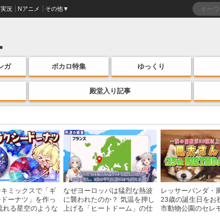
実況
Nアニメ
その他▼
ンガ
ボカロ特集
ゆっくり
殿堂入り記事
ーキミックスで「ギ
なぜヨーロッパは猛烈な熱波
レッサーパンダ・
ードーナツ」を作っ
に襲われたのか？ 気温を押し
23歳の誕生日をお
流れる星空のような
上げる「ヒートドーム」の仕
市動物公園のセレ
・レシピを紹介
組みを解説
子を紹介