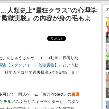
…人類史上“最狂クラス”の心理学
ド監獄実験』の内容が身の毛もよ
まんじゅうさんがニコニコ動画に投稿した
実験【スタンフォード監獄実験】
』という動
え、科学カテゴリで過去最高5位を記録しまし
して、同人ゲーム『東方Project』の
東風
と
チルノ
のふたりのキャラクターが、スタン
われた心理実験「スタンフォード監獄実験」