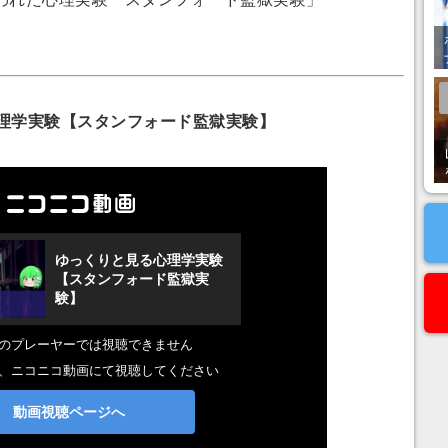
。
理学実験【スタンフォード監獄実験】