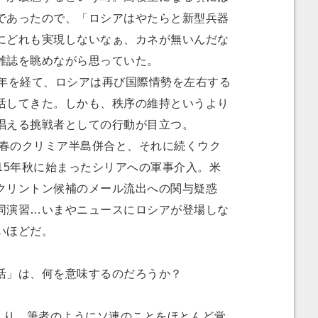
であったので、「ロシアはやたらと新型兵器
にどれも実現しないなぁ、カネが無いんだな
雑誌を眺めながら思っていた。
年を経て、ロシアは再び国際情勢を左右する
活してきた。しかも、秩序の維持というより
唱える挑戦者としての行動が目立つ。
年春のクリミア半島併合と、それに続くウク
15年秋に始まったシリアへの軍事介入。米
クリントン候補のメール流出への関与疑惑
同演習…いまやニュースにロシアが登場しな
いほどだ。
」は、何を意味するのだろうか？
まり、筆者のようにソ連のことをほとんど覚