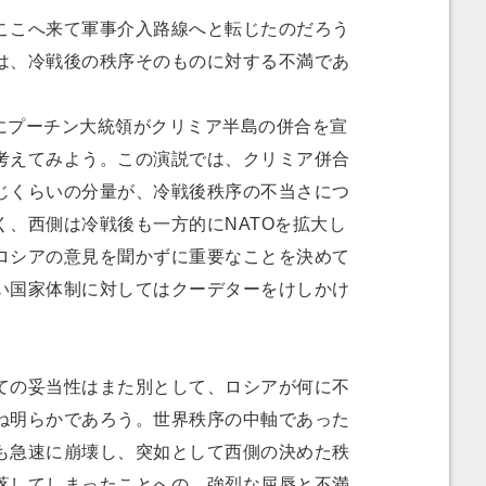
こへ来て軍事介入路線へと転じたのだろう
は、冷戦後の秩序そのものに対する不満であ
月にプーチン大統領がクリミア半島の併合を宣
考えてみよう。この演説では、クリミア併合
じくらいの分量が、冷戦後秩序の不当さにつ
く、西側は冷戦後も一方的にNATOを拡大し
ロシアの意見を聞かずに重要なことを決めて
い国家体制に対してはクーデターをけしかけ
の妥当性はまた別として、ロシアが何に不
ね明らかであろう。世界秩序の中軸であった
も急速に崩壊し、突如として西側の決めた秩
落してしまったことへの、強烈な屈辱と不満