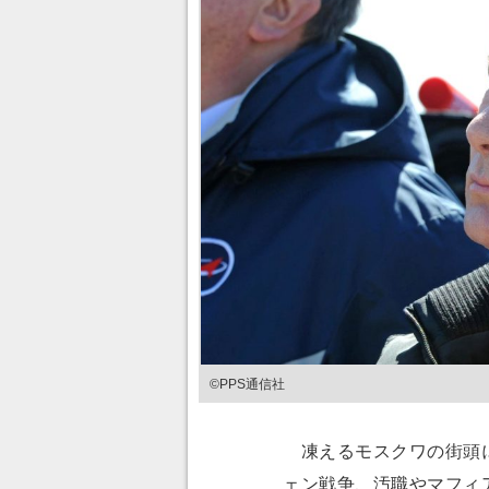
©PPS通信社
凍えるモスクワの街頭に
ェン戦争、汚職やマフィ