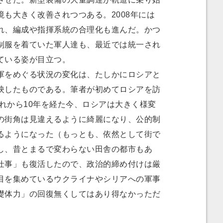
も大きく改善されつつある。2008年には
れ、編成や指揮系統の合理化も進んだ。かつ
制服を着ていた軍人達も、最近では統一され
ている姿が目立つ。
をめぐる状況の変化は、たしかにロシアと
映したものである。筆者が初めてロシアを訪
それから10年を経た今、ロシアは大きく様変
の街角は見違えるように綺麗になり、公的制
るようになった（もっとも、依然として街で
し、昔とまるで変わらない田舎の都市もあ
仕事」も復活したので、政治的締め付けは厳
目を集めているウクライナやシリアへの軍事
礎体力」の回復無くしてはあり得なかっただ