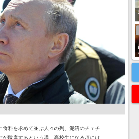
食料を求めて並ぶ人々の列、泥沼のチェチ
アが跋扈するという噂。高校生になる頃には