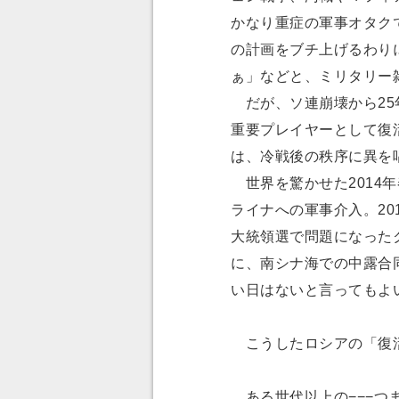
かなり重症の軍事オタク
の計画をブチ上げるわり
ぁ」などと、ミリタリー
だが、ソ連崩壊から25
重要プレイヤーとして復
は、冷戦後の秩序に異を
世界を驚かせた2014
ライナへの軍事介入。20
大統領選で問題になった
に、南シナ海での中露合
い日はないと言ってもよ
こうしたロシアの「復活
ある世代以上の−−−つ