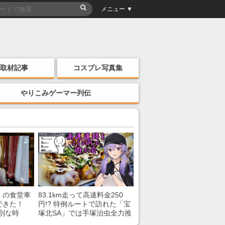
メニュー ▼
取材記事
コスプレ写真集
やりこみゲーマー列伝
」の食堂車
83.1km走って高速料金250
できた！
円!? 特例ルートで訪れた「宝
別な時
塚北SA」では手塚治虫全力推
「いいな
し＆関西グルメが楽しめる！