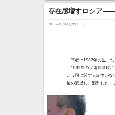
ンネルの貸し出しを利用し8/9
から1週間にわたって開催
存在感増すロシア—
2016年10月6日 (木) 12:15
筆者は1982年の生ま
1991年のソ連崩壊時
いう国に関する記憶がな
後の衰退し、混乱したロ