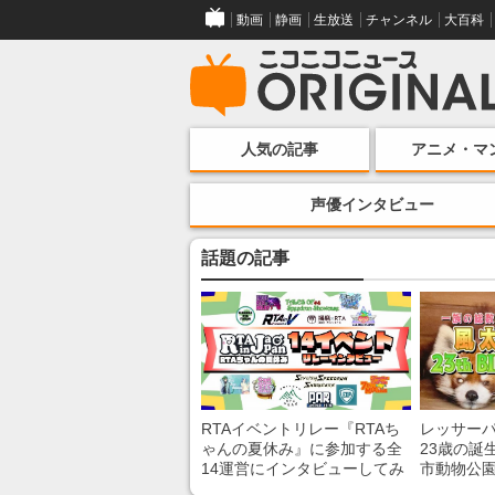
動画
静画
生放送
チャンネル
大百科
人気の記事
アニメ・マ
声優インタビュー
話題の記事
RTAイベントリレー『RTAち
レッサー
ゃんの夏休み』に参加する全
23歳の誕
14運営にインタビューしてみ
市動物公
た！ 「RTA in Japan」のチャ
子を紹介