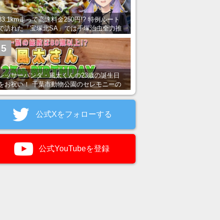
83.1km走って高速料金250円!? 特例ルート
で訪れた「宝塚北SA」では手塚治虫全力推
し＆関西グルメが楽しめる！
5
レッサーパンダ・風太くんの23歳の誕生日
をお祝い！ 千葉市動物公園のセレモニーの
様子を紹介
公式Xをフォローする
公式YouTubeを登録