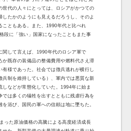
の世代の人々にとっては、ロシアがかつての
帰したかのようにも見えるだろうし、そのよ
こともある。また、1990年代と比べれ
が格段に「強い」国家になったこともまた事
関して言えば、1990年代のロシア軍で
ろか既存の装備品の整備費用や燃料代さえ滞
い有様であった。社会では徴兵逃れが横行し
徴兵制を維持している）、軍内では悪質な新
しなどが常態化していた。1994年に始ま
争では多くの犠牲を出すとともに残虐行為を
難を浴び、国民の軍への信頼は地に墜ちた。
始まった原油価格の高騰による高度経済成長
させた。新型装備の大量調達が軌道に乗り始