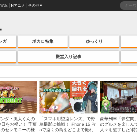
実況
Nアニメ
その他▼
ンガ
ボカロ特集
ゆっくり
殿堂入り記事
パンダ・風太くんの
「スマホ用望遠レンズ」で野
豪華列車「夢空間
生日をお祝い！ 千葉
鳥撮影に挑戦！ iPhone 15 Pr
のグルメを楽しん
園のセレモニーの様
oで遠くの鳥をどこまで撮れ
人々を魅了した“特
る？
間”を味わう様子に