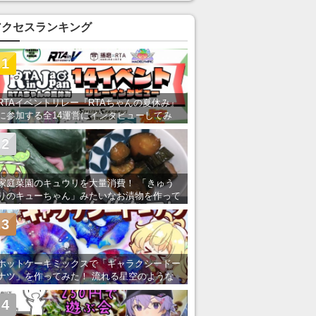
い」の声
アクセスランキング
1
RTAイベントリレー『RTAちゃんの夏休み』
に参加する全14運営にインタビューしてみ
た！ 「RTA in Japan」のチャンネルの貸し
出しを利用し8/9から1週間にわたって開催
2
家庭菜園のキュウリを大量消費！ 「きゅう
りのキューちゃん」みたいなお漬物を作って
みた
3
ホットケーキミックスで「ギャラクシードー
ナツ」を作ってみた！ 流れる星空のような
レンチン・レシピを紹介
4