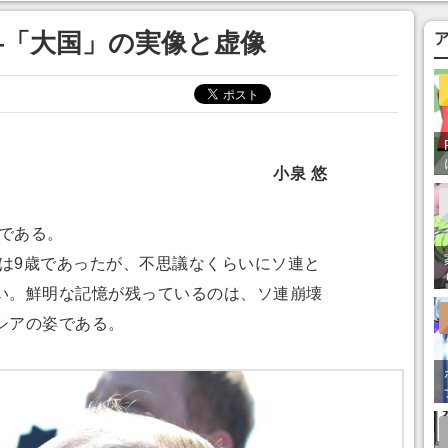
あ」「行ってみた
—「大国」の実像と虚像
小泉 悠
れである。
には9歳であったが、不思議なくらいにソ連と
い。鮮明な記憶が残っているのは、ソ連崩壊
シアの姿である。