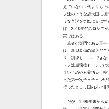
えていない世代よりも上
ソ連のような超大国に復
うな言説を実際に目にする
ば、2010年代のロシア
実ではある。
筆者の専門である軍事に
は、新型装備の導入どこ
り、訓練もロクにできな
（ソ連崩壊後もロシアは
兵いじめや麻薬汚染、横流
った第一次チェチェン戦
行ったとして国内外の非
だが、1999年末から
は、ロシア軍を様変わり