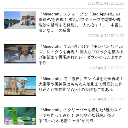
2025年11月13日 11:30
『Minecraft』スティーブで『Bad Apple!!』の
影絵PVを再現！ 並んだスティーブで霊夢や魔
理沙を描写する発想に「人の心ォ！」「本当に
凄いな…」の反響
2025年10月29日 11:00
『Minecraft』で6か月かけて『モンハン ワイル
ズ』レ・ダウを再現！ 膨大なブロックを積み上
げ細部まで再現されたレ・ダウがかっこよすぎ
る件
2025年9月30日 17:00
『Minecraft』で『原神』モンド城を完全再現！
大聖堂や風神像はもちろん地形まで徹底的に作
り込んだ制作期間7か月の大作をご覧あれ
2025年8月28日 11:50
『Minecraft』のクリーパーを模した3種のスイ
ーツを作ってみた！ さわやかな緑色が映え
る“食べられる敵キャラ”が完成