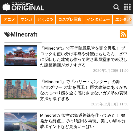
アニメ
マンガ
どうぶつ
コスプレ写真
インタビュー
エンタメ
サービス一覧
もっと見る
niconico
Minecraft
動画
『Minecraft』で平等院鳳凰堂を完全再現！ ブ
ロックを使い分け本尊や外観はもちろん、水中
生放送
に反転した建物も作って逆さ鳳凰堂まで表現し
た建築動画がガチすぎる
ニュース
2026年1月26日 11:50
チャンネル
『Minecraft』で『ハリー・ポッター』の舞
台“ホグワーツ城”を再現！ 巨大建築にありがち
マンガ
なのっぺり感を全く感じさせないガチ勢の表現
方法が凄すぎる
ニコニコQ
2025年12月13日 11:50
Minecraftで架空の鉄道路線を作ってみた！ 始
発から終点までの1運用を再現、美しい駅や分
岐ポイントなど見所いっぱい