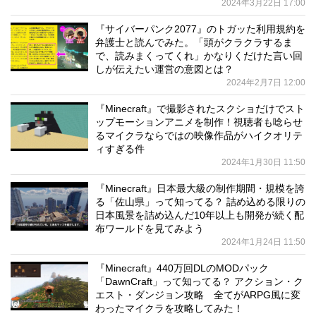
2024年3月22日 17:00
『サイバーパンク2077』のトガッた利用規約を
弁護士と読んでみた。「頭がクラクラするま
で、読みまくってくれ」かなりくだけた言い回
しが伝えたい運営の意図とは？
2024年2月7日 12:00
『Minecraft』で撮影されたスクショだけでスト
ップモーションアニメを制作！視聴者も唸らせ
るマイクラならではの映像作品がハイクオリテ
ィすぎる件
2024年1月30日 11:50
『Minecraft』日本最大級の制作期間・規模を誇
る「佐山県」って知ってる？ 詰め込める限りの
日本風景を詰め込んだ10年以上も開発が続く配
布ワールドを見てみよう
2024年1月24日 11:50
『Minecraft』440万回DLのMODパック
「DawnCraft」って知ってる？ アクション・ク
エスト・ダンジョン攻略 全てがARPG風に変
わったマイクラを攻略してみた！