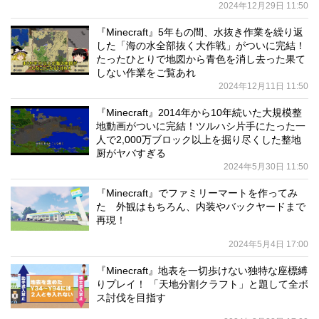
2024年12月29日 11:50
『Minecraft』5年もの間、水抜き作業を繰り返
した「海の水全部抜く大作戦」がついに完結！
たったひとりで地図から青色を消し去った果て
しない作業をご覧あれ
2024年12月11日 11:50
『Minecraft』2014年から10年続いた大規模整
地動画がついに完結！ツルハシ片手にたった一
人で2,000万ブロック以上を掘り尽くした整地
厨がヤバすぎる
2024年5月30日 11:50
『Minecraft』でファミリーマートを作ってみ
た 外観はもちろん、内装やバックヤードまで
再現！
2024年5月4日 17:00
『Minecraft』地表を一切歩けない独特な座標縛
りプレイ！ 「天地分割クラフト」と題して全ボ
ス討伐を目指す