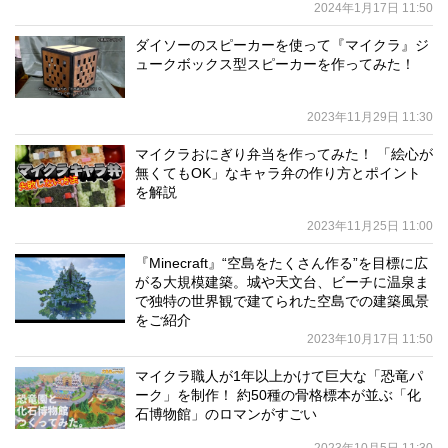
2024年1月17日 11:50
ダイソーのスピーカーを使って『マイクラ』ジ
ュークボックス型スピーカーを作ってみた！
2023年11月29日 11:30
マイクラおにぎり弁当を作ってみた！ 「絵心が
無くてもOK」なキャラ弁の作り方とポイント
を解説
2023年11月25日 11:00
『Minecraft』“空島をたくさん作る”を目標に広
がる大規模建築。城や天文台、ビーチに温泉ま
で独特の世界観で建てられた空島での建築風景
をご紹介
2023年10月17日 11:50
マイクラ職人が1年以上かけて巨大な「恐竜パ
ーク」を制作！ 約50種の骨格標本が並ぶ「化
石博物館」のロマンがすごい