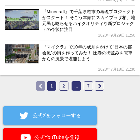
2023年10月5日 11:30
『Minecraft』で千葉県柏市の再現プロジェクト
がスタート！ そごう本館にスカイプラザ柏、地
元民も唸らせるハイクオリティな新プロジェク
トの今後に注目
2023年9月29日 11:50
『マイクラ』で10年の歳月をかけて“日本の都
会風”の街を作ってみた！ 圧巻の街並みを電車
からの風景で堪能しよう
2023年7月18日 21:30
1
2
…
7
公式Xをフォローする
公式YouTubeを登録