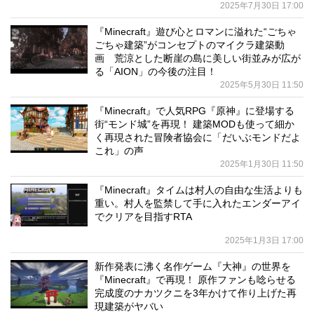
2025年7月30日 17:00
『Minecraft』遊び心とロマンに溢れた“ごちゃ
ごちゃ建築”がコンセプトのマイクラ建築動
画 荒涼とした断崖の島に美しい街並みが広が
る「AION」の今後の注目！
2025年5月30日 11:50
『Minecraft』で人気RPG『原神』に登場する
街“モンド城”を再現！ 建築MODも使って細か
く再現された冒険者協会に「だいぶモンドだよ
これ」の声
2025年1月30日 11:50
『Minecraft』タイムは村人の自由な生活よりも
重い。村人を監禁して手に入れたエンダーアイ
でクリアを目指すRTA
2025年1月3日 17:00
新作発表に沸く名作ゲーム『大神』の世界を
『Minecraft』で再現！ 原作ファンも唸らせる
完成度のナカツクニを3年かけて作り上げた再
現建築がヤバい