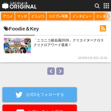
アニメ
マンガ
どうぶつ
コスプレ写真
インタビュー
エンタメ
サービス一覧
もっと見る
niconico
Foodie＆Key
動画
「ニコニコ超会議2026」クリエイタークロス
クリクロアワード発表！
生放送
ニュース
2026年5月19日 20:00
チャンネル
マンガ
ニコニコQ
公式Xをフォローする