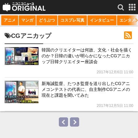
アニメ
マンガ
どうぶつ
コスプレ写真
インタビュー
エンタメ
サービス一覧
もっと見る
niconico
CGアニカップ
動画
韓国のクリエイターは何故、文化・社会を描く
のか？日韓の違いが明らかになったCGアニカ
生放送
ップ日韓クリエイター座談会
ニュース
2017年12月6日 11:00
チャンネル
新海誠監督、たつき監督を送り出したCGアニ
メコンテストの代表に、自主制作CGアニメの
マンガ
現在と課題を聞いてみた
2017年12月5日 11:00
ニコニコQ